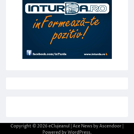
Copyright © 2026
eClujeanul
| Ace News by
Ascendoor
|
Powered by
WordPress
.