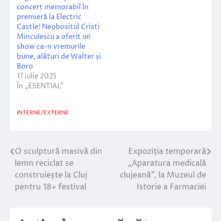
concert memorabil în
premieră la Electric
Castle! Neobositul Cristi
Minculescu a oferit un
show ca-n vremurile
bune, alături de Walter și
Boro
17 iulie 2025
În „ESENTIAL”
INTERNE/EXTERNE
O sculptură masivă din
Expoziția temporară
Navigare
lemn reciclat se
„Aparatura medicală
în
construiește la Cluj
clujeană”, la Muzeul de
pentru 18+ festival
Istorie a Farmaciei
articole