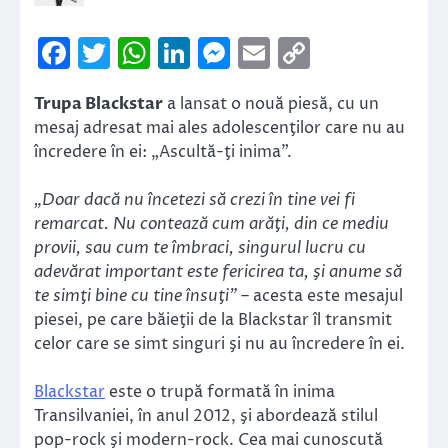
Facebook
Twitter
WhatsApp
LinkedIn
Messenger
Email
Copy
Link
Trupa Blackstar
a lansat o nouă piesă, cu un
mesaj adresat mai ales adolescenţilor care nu au
încredere în ei: „Ascultă-ţi inima”.
„Doar dacă nu încetezi să crezi în tine vei fi
remarcat. Nu contează cum arăţi, din ce mediu
provii, sau cum te îmbraci, singurul lucru cu
adevărat important este fericirea ta, şi anume să
te simţi bine cu tine însuţi”
– acesta este mesajul
piesei, pe care băieţii de la Blackstar îl transmit
celor care se simt singuri şi nu au încredere în ei.
Blackstar
este o trupă formată în inima
Transilvaniei, în anul 2012, şi abordează stilul
pop-rock şi modern-rock. Cea mai cunoscută