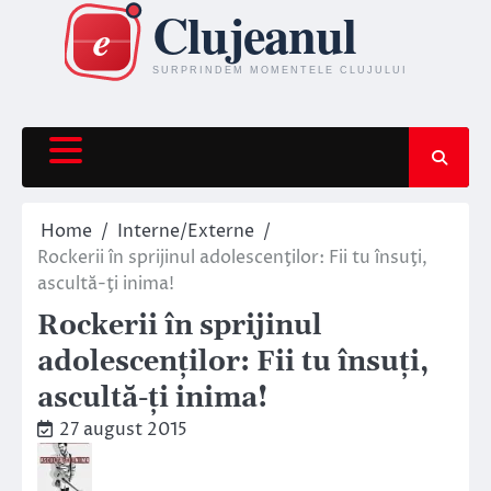
Skip
to
content
Home
Interne/Externe
Rockerii în sprijinul adolescenţilor: Fii tu însuţi,
ascultă-ţi inima!
Rockerii în sprijinul
adolescenţilor: Fii tu însuţi,
ascultă-ţi inima!
27 august 2015