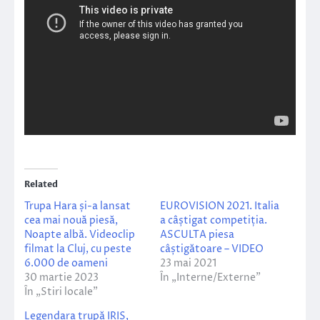
Related
Trupa Hara și-a lansat
EUROVISION 2021. Italia
cea mai nouă piesă,
a câștigat competiția.
Noapte albă. Videoclip
ASCULTA piesa
filmat la Cluj, cu peste
câștigătoare – VIDEO
6.000 de oameni
23 mai 2021
30 martie 2023
În „Interne/Externe”
În „Stiri locale”
Legendara trupă IRIS,