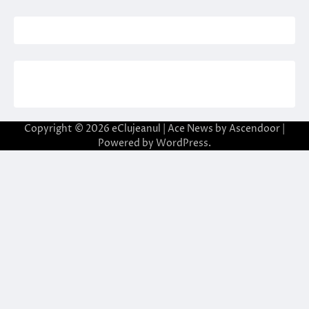
Copyright © 2026
eClujeanul
| Ace News by
Ascendoor
|
Powered by
WordPress
.