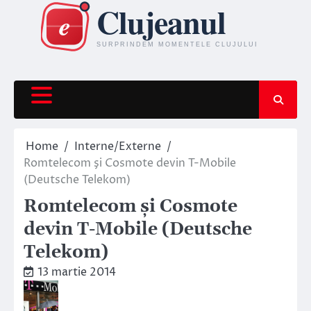
Skip
to
content
Home
Interne/Externe
Romtelecom şi Cosmote devin T-Mobile
(Deutsche Telekom)
Romtelecom şi Cosmote
devin T-Mobile (Deutsche
Telekom)
13 martie 2014