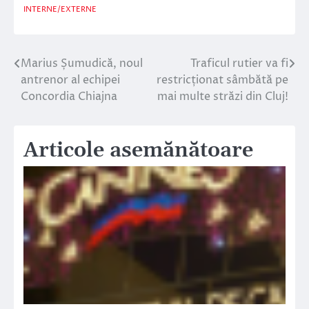
INTERNE/EXTERNE
Marius Șumudică, noul
Traficul rutier va fi
Navigare
antrenor al echipei
restricționat sâmbătă pe
în
Concordia Chiajna
mai multe străzi din Cluj!
articole
Articole asemănătoare