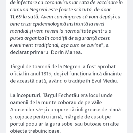
de infectare cu coronavirus iar rata de vaccinare în
comuna Negreni este foarte scăzută, de doar
11,69 la sută. Avem convingerea că vom depăși cu
bine criza epidemiologică instituită la nivel
mondial și vom reveni la normalitate pentru a
putea organiza în condiții de siguranță acest
eveniment tradițional, așa cum se cuvine”
, a
declarat primarul Dorin Manea.
Târgul de toamnă de la Negreni a fost aprobat
oficial în anul 1815, deși el funcționa încă dinainte
de această dată, având o tradiție în Evul Mediu.
La începuturi, Târgul Fechetău era locul unde
oamenii de la munte coborau de pe văile
Apusenilor să-și cumpere căciuli groase de blană
și cojoace pentru iarnă, mărgele de cusut pe
portul popular la gura sobei sau butoaie ori alte
obiecte trebuincioase.