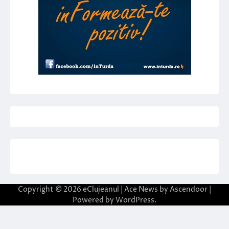
Copyright © 2026
eClujeanul
| Ace News by
Ascendoor
|
Powered by
WordPress
.