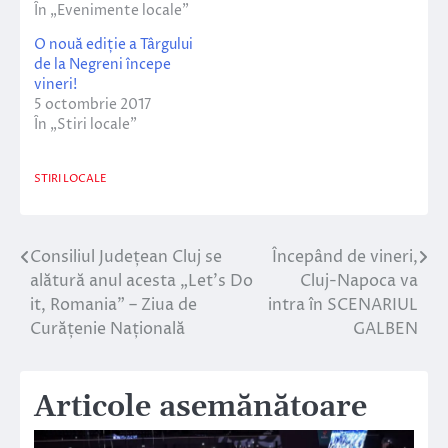
În „Evenimente locale”
O nouă ediție a Târgului
de la Negreni începe
vineri!
5 octombrie 2017
În „Stiri locale”
STIRI LOCALE
Consiliul Județean Cluj se
Începând de vineri,
Navigare
alătură anul acesta „Let’s Do
Cluj-Napoca va
în
it, Romania” – Ziua de
intra în SCENARIUL
Curățenie Națională
GALBEN
articole
Articole asemănătoare