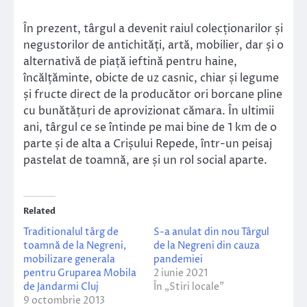
În prezent, târgul a devenit raiul colecționarilor și
negustorilor de antichități, artă, mobilier, dar și o
alternativă de piață ieftină pentru haine,
încălțăminte, obicte de uz casnic, chiar și legume
și fructe direct de la producător ori borcane pline
cu bunătățuri de aprovizionat cămara. În ultimii
ani, târgul ce se întinde pe mai bine de 1 km de o
parte și de alta a Crișului Repede, într-un peisaj
pastelat de toamnă, are și un rol social aparte.
Related
Traditionalul târg de
S-a anulat din nou Târgul
toamnă de la Negreni,
de la Negreni din cauza
mobilizare generala
pandemiei
pentru Gruparea Mobila
2 iunie 2021
de Jandarmi Cluj
În „Stiri locale”
9 octombrie 2013