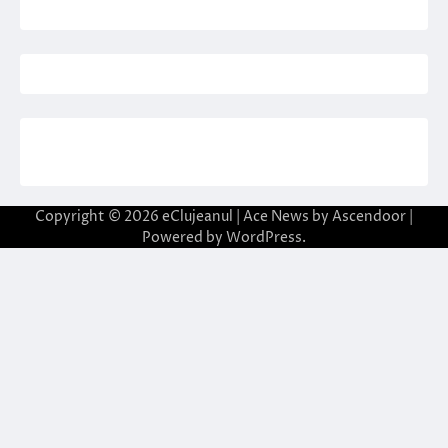
Copyright © 2026
eClujeanul
| Ace News by
Ascendoor
|
Powered by
WordPress
.