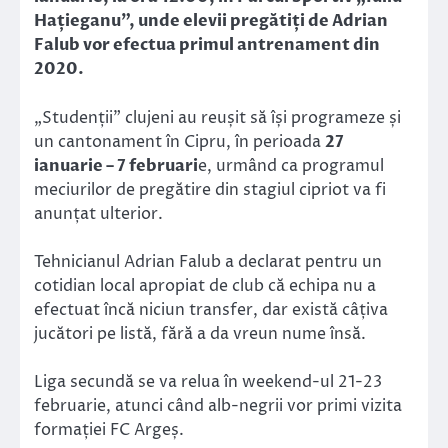
Hațieganu”, unde elevii pregătiți de Adrian
Falub vor efectua primul antrenament din
2020.
„Studenții” clujeni au reușit să își programeze și
un cantonament în Cipru, în perioada
27
ianuarie – 7 februari
e, urmând ca programul
meciurilor de pregătire din stagiul cipriot va fi
anunțat ulterior.
Tehnicianul Adrian Falub a declarat pentru un
cotidian local apropiat de club că echipa nu a
efectuat încă niciun transfer, dar există câțiva
jucători pe listă, fără a da vreun nume însă.
Liga secundă se va relua în weekend-ul 21-23
februarie, atunci când alb-negrii vor primi vizita
formației FC Argeș.