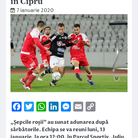
în Cipru
7 ianuarie 2020
Facebook
Twitter
WhatsApp
LinkedIn
Messenger
Email
Copy
Link
„Șepcile roșii” au sunat adunarea după
sărbătorile. Echipa se va reuni luni, 13
ianuarie, la ora 12:00, în Parcul Sportiv „Iuliu