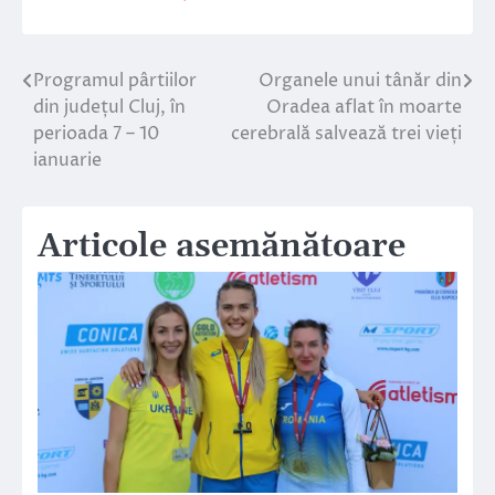
Programul pârtiilor
Organele unui tânăr din
Navigare
din județul Cluj, în
Oradea aflat în moarte
în
perioada 7 – 10
cerebrală salvează trei vieți
ianuarie
articole
Articole asemănătoare