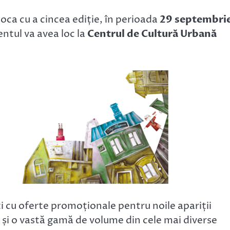
oca cu a cincea ediție, în perioada
29 septembrie
entul va avea loc la
Centrul de Cultură Urbană
ți cu oferte promoționale pentru noile apariții
re și o vastă gamă de volume din cele mai diverse