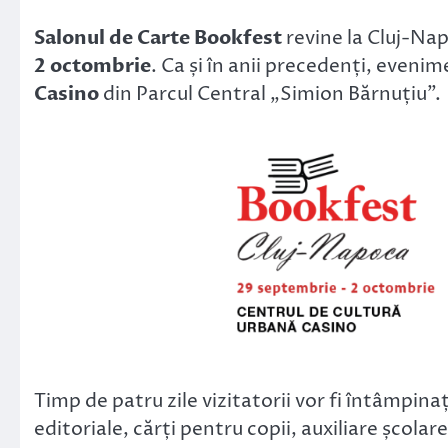
Link
Salonul de Carte Bookfest
revine la Cluj-Nap
2 octombrie
. Ca și în anii precedenți, evenim
Casino
din Parcul Central „Simion Bărnuțiu”.
Timp de patru zile vizitatorii vor fi întâmpina
editoriale, cărți pentru copii, auxiliare școla