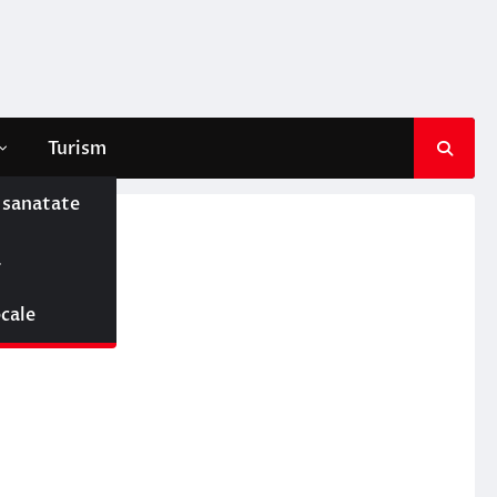
Turism
e sanatate
ă
ocale