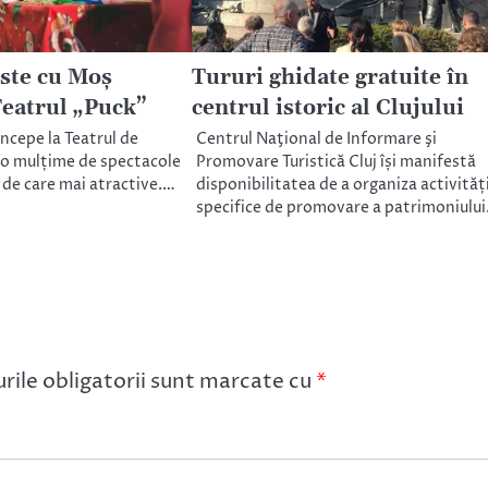
este cu Moș
Tururi ghidate gratuite în
Teatrul „Puck”
centrul istoric al Clujului
ncepe la Teatrul de
Centrul Naţional de Informare şi
 o mulțime de spectacole
Promovare Turistică Cluj își manifestă
re de care mai atractive.…
disponibilitatea de a organiza activităț
specifice de promovare a patrimoniulu
ile obligatorii sunt marcate cu
*