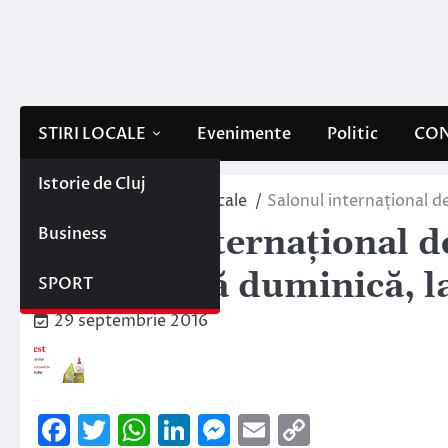
Skip
to
content
STIRI LOCALE
Evenimente
Politic
CON
Istorie de Cluj
Home
Evenimente locale
Salonul internațional d
Business
Salonul internațional d
astăzi până duminică, l
SPORT
29 septembrie 2016
Facebook
Twitter
WhatsApp
LinkedIn
Messenger
Email
Copy