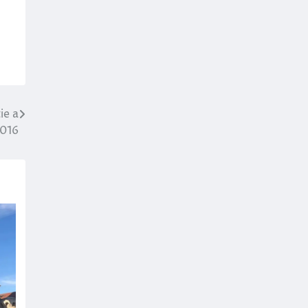
ie a
2016