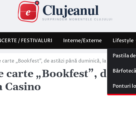
CERTE / FESTIVALURI
Interne/Externe
Lifestyle
Pastila d
e carte „Bookfest”, de astăzi până duminică, la Casino
Bârfotec
e carte „Bookfest”, de
a Casino
Ponturi l