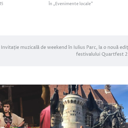
15
În „Evenimente locale”
Invitație muzicală de weekend în Iulius Parc, la o nouă ediț
festivalului Quartfest 