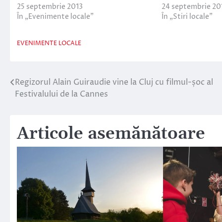
25 septembrie 2013
24 septembrie 20
În „Evenimente locale”
În „Stiri locale”
EVENIMENTE LOCALE
Regizorul Alain Guiraudie vine la Cluj cu filmul-șoc al
Navigare
Festivalului de la Cannes
în
articole
Articole asemănătoare