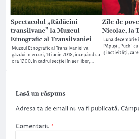
Spectacolul „Rădăcini
Zile de pov
transilvane” la Muzeul
Nicolae, la 
Etnografic al Transilvaniei
Luna decembrie î
Păpuși „Puck” cu
Muzeul Etnografic al Transilvaniei va
și activități, ca
găzdui miercuri, 13 iunie 2018, începând cu
ora 17.00, în cadrul secției în aer liber,…
Lasă un răspuns
Adresa ta de email nu va fi publicată.
Câmpur
Comentariu
*