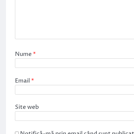
Nume
*
Email
*
Site web
Notifică-mă prin email când sunt publicat