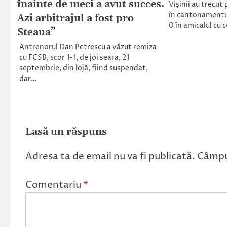
înainte de meci a avut succes.
Vişinii au trecut 
în cantonamentul
Azi arbitrajul a fost pro
0 în amicalul cu 
Steaua”
Antrenorul Dan Petrescu a văzut remiza
cu FCSB, scor 1-1, de joi seara, 21
septembrie, din lojă, fiind suspendat,
dar…
Lasă un răspuns
Adresa ta de email nu va fi publicată.
Câmpur
Comentariu
*