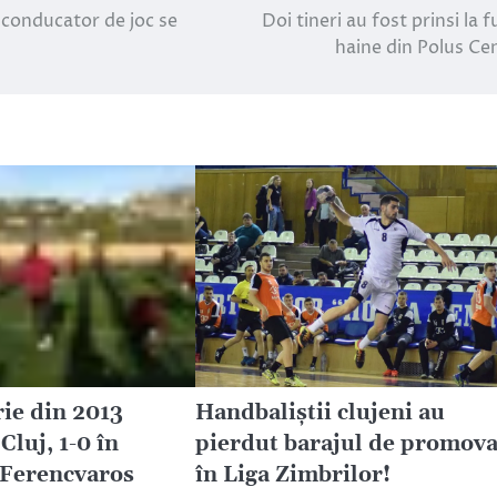
conducator de joc se
Doi tineri au fost prinsi la f
haine din Polus Ce
rie din 2013
Handbaliştii clujeni au
luj, 1-0 în
pierdut barajul de promov
 Ferencvaros
în Liga Zimbrilor!