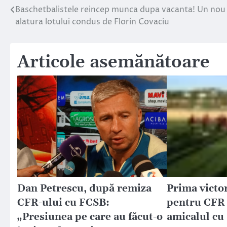
Baschetbalistele reincep munca dupa vacanta! Un nou 
Navigare
alatura lotului condus de Florin Covaciu
în
articole
Articole asemănătoare
Dan Petrescu, după remiza
Prima victo
CFR-ului cu FCSB:
pentru CFR C
„Presiunea pe care au făcut-o
amicalul cu