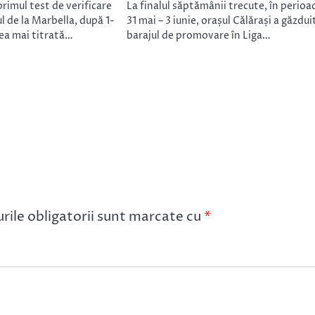
primul test de verificare
La finalul săptămânii trecute, în perioa
 de la Marbella, după 1-
31 mai – 3 iunie, orașul Călărași a găzdui
cea mai titrată…
barajul de promovare în Liga…
ile obligatorii sunt marcate cu
*