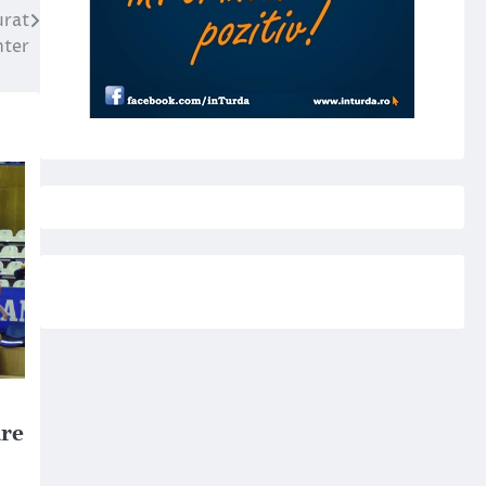
urat
nter
are