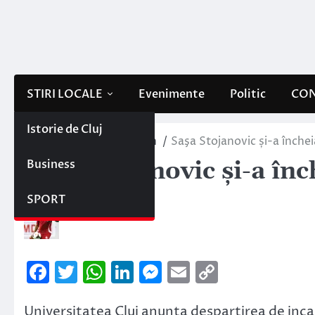
Skip
to
content
STIRI LOCALE
Evenimente
Politic
CON
Istorie de Cluj
Home
Sportul clujean
Saşa Stojanovic și-a închei
Business
Saşa Stojanovic și-a înc
6 ianuarie 2015
SPORT
Facebook
Twitter
WhatsApp
LinkedIn
Messenger
Email
Copy
Link
Universitatea Cluj anunta despartirea de inca