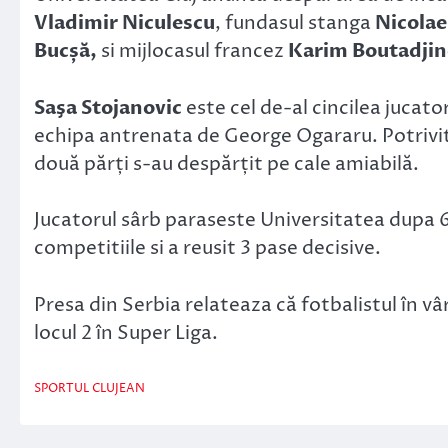
Vladimir Niculescu
, fundasul stanga
Nicola
Bucșă,
si mijlocasul francez
Karim Boutadjin
Saşa Stojanovic
este cel de-al cincilea jucato
echipa antrenata de George Ogararu. Potrivit 
două părți s-au despărțit pe cale amiabilă.
Jucatorul sârb paraseste Universitatea dupa 6 
competitiile si a reusit 3 pase decisive.
Presa din Serbia relateaza că fotbalistul în v
locul 2 în Super Liga.
SPORTUL CLUJEAN