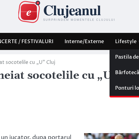
CERTE / FESTIVALURI
Interne/Externe
Lifestyle
Pastila d
at socotelile cu „U” Cluj
Bârfotec
heiat socotelile cu „U” Clu
Ponturi l
 un jucator, dupa portarul