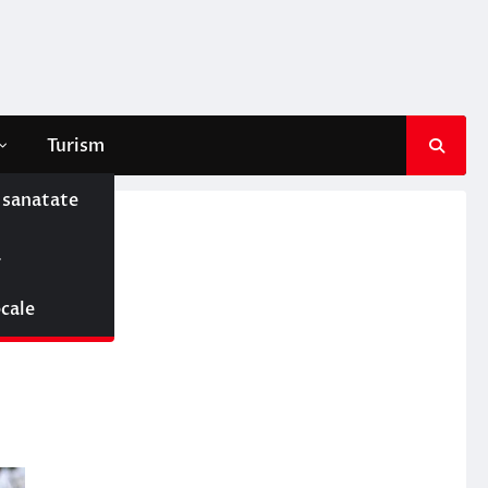
Turism
e sanatate
ă
j
ocale