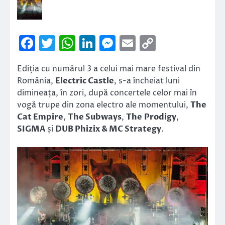
Facebook
Twitter
WhatsApp
LinkedIn
Messenger
Email
Copy
Link
Ediția cu numărul 3 a celui mai mare festival din
România,
Electric Castle
, s-a încheiat luni
dimineața, în zori, după concertele celor mai în
vogă trupe din zona electro ale momentului,
The
Cat Empire
,
The Subways
,
The
Prodigy
,
SIGMA
și
DUB Phizix & MC Strategy
.