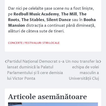
Dar nici pe celelalte șase scene nu a fost liniște,
pe
Redbull Music Academy
,
The Mill
,
The
Roots
,
The Stables
,
Silent Dance
sau în
Booha
Mansion
distracția a continuat până dimineață,
alături de câteva sute de tineri.
CONCERTE / FESTIVALURI
STIRI LOCALE
Partidul Național Democrat s-a
Un nou transfer la
Navigare
lansat duminică la Palatul
echipa de volei
în
Parlamentului și îi cere demisia
masculin a
lui Victor Ponta
Universității Cluj
articole
Articole asemănătoare