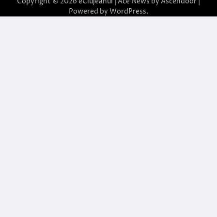
Copyright © 2026
eClujeanul
| Ace News by
Ascendoor
|
Powered by
WordPress
.