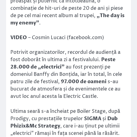
proaspăt și puternic ca întotdeauna, o
combinație de hit-uri de peste 20 de ani și piese
de pe cel mai recent album al trupei,
„The day is
my enemy”
.
VIDEO
– Cosmin Lucaci (facebook.com)
Potrivit organizatorilor, recordul de audiență a
fost doborât în ultima zi a festivalului.
Peste
28.000 de „electrici”
au fost prezenți pe
domeniul Banffy din Bonțida, iar în total, în cele
patru zile de festival,
97.000 de oameni
s-au
bucurat de atmosfera și de evenimentele ce au
avut loc anul acesta la Electric Castle.
Ultima seară s-a încheiat pe Boiler Stage, după
Prodigy, cu prestațiile trupelor
SIGMA
și
Dub
Phizix&Mc Strategy
, care i-au ținut pe ultimii
„electrici” rămași în fața scenei până la răsărit.