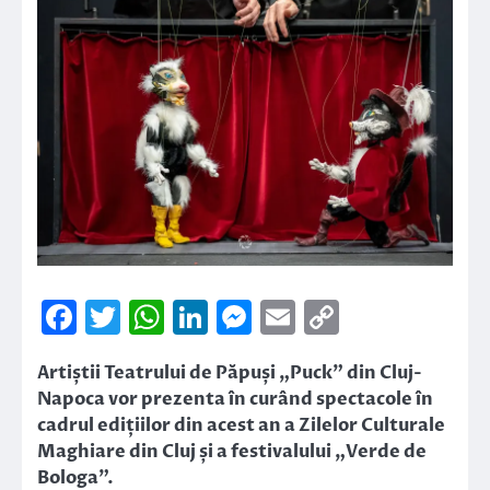
Facebook
Twitter
WhatsApp
LinkedIn
Messenger
Email
Copy
Link
Artiștii Teatrului de Păpuși „Puck” din Cluj-
Napoca vor prezenta în curând spectacole în
cadrul edițiilor din acest an a Zilelor Culturale
Maghiare din Cluj și a festivalului „Verde de
Bologa”.