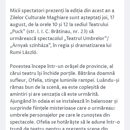
Micii spectatori prezenți la ediția din acest an a
Zilelor Culturale Maghiare sunt așteptați joi, 17
august, de la orele 10 și 12 la sediul Teatrului
„Puck” (str. I. I. C. Brătinau, nr. 23) să
urmărească spectacolul „Teatrul Umbrelor”/
„Árnyak színháza”, în regia și dramatizarea lui
Rumi László.
Povestea începe într-un orășel de provincie, al
cărui teatru își închide porțile. Bătrâna doamnă
sufleur, Ofelia, stinge luminile rampei. Luându-și
rămas bun de la scenă, ea este copleșită de
amintiri și are senzația că este urmărită.
Ajungând în odaia ei se instalează în balansoar și
surprinde ființele misterioase care o urmăreau:
umbrele personajelor pe care le cunoștea din
spectacole. Ofelia se hotărăște să le adune într-o
trupă de teatru pentru a prezenta scene din