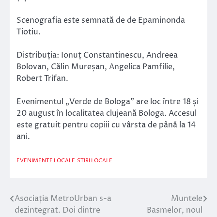
Scenografia este semnată de de Epaminonda
Tiotiu.
Distribuția: Ionuț Constantinescu, Andreea
Bolovan, Călin Mureșan, Angelica Pamfilie,
Robert Trifan.
Evenimentul „Verde de Bologa” are loc între 18 și
20 august în localitatea clujeană Bologa. Accesul
este gratuit pentru copiii cu vârsta de până la 14
ani.
EVENIMENTE LOCALE
STIRI LOCALE
Asociația MetroUrban s-a
Muntele
Navigare
dezintegrat. Doi dintre
Basmelor, noul