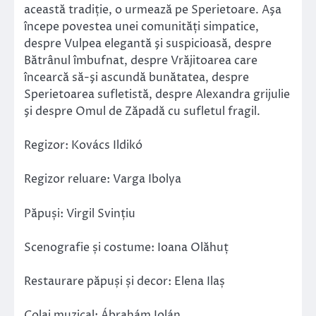
această tradiție, o urmează pe Sperietoare. Aşa
începe povestea unei comunități simpatice,
despre Vulpea elegantă şi suspicioasă, despre
Bătrânul îmbufnat, despre Vrăjitoarea care
încearcă să-şi ascundă bunătatea, despre
Sperietoarea sufletistă, despre Alexandra grijulie
şi despre Omul de Zăpadă cu sufletul fragil.
Regizor: Kovács Ildikó
Regizor reluare: Varga Ibolya
Păpuși: Virgil Svințiu
Scenografie și costume: Ioana Olăhuț
Restaurare păpuși și decor: Elena Ilaș
Colaj muzical: Ábrahám Jolán.