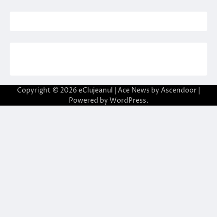
Copyright © 2026
eClujeanul
| Ace News by
Ascendoor
|
Powered by
WordPress
.