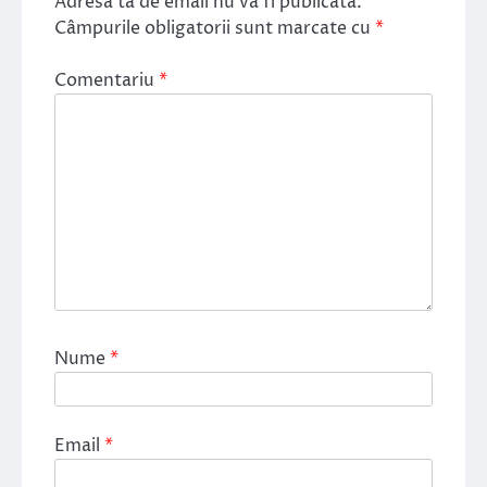
Adresa ta de email nu va fi publicată.
Câmpurile obligatorii sunt marcate cu
*
Comentariu
*
Nume
*
Email
*