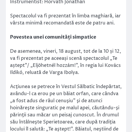
Instrumentist: Horváth Jonathán
Spectacolul va fi prezentat în limba maghiară, iar
vârsta minimă recomandată este de patru ani.
Povestea unei comunități simpatice
De asemenea, vineri, 18 august, tot de la 10 și 12,
va fi prezentat pe aceeași scenă spectacolul „Te
aștept”/ „Eljöhetnél hozzám!”, în regia lui Kovács
Ildikó, reluată de Varga Ibolya.
Acţiunea se petrece în Vestul Sălbatic îndepărtat,
avându-l ca erou pe un băiat orfan, care cândva
„a fost adus de râul cenuşiu” şi de atunci
hoinăreşte singuratic pe malul apei, căutându-şi
părinţii sau măcar un peisaj cunoscut. În drumul
său întâlneşte Sperietoarea, care după tradiţia
locului îl salută: „Te aştept!”. Băiatul, neştiind de