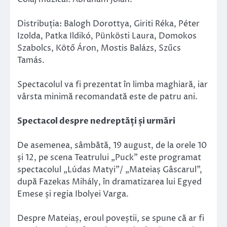
Distribuția: Balogh Dorottya, Giriti Réka, Péter
Izolda, Patka Ildikó, Pünkösti Laura, Domokos
Szabolcs, Kötő Áron, Mostis Balázs, Szűcs
Tamás.
Spectacolul va fi prezentat în limba maghiară, iar
vârsta minimă recomandată este de patru ani.
Spectacol despre nedreptăți și urmări
De asemenea, sâmbătă, 19 august, de la orele 10
și 12, pe scena Teatrului „Puck” este programat
spectacolul „Lúdas Matyi”/ „Mateiaș Gâscarul”,
după Fazekas Mihály, în dramatizarea lui Egyed
Emese și regia Ibolyei Varga.
Despre Mateiaș, eroul poveștii, se spune că ar fi