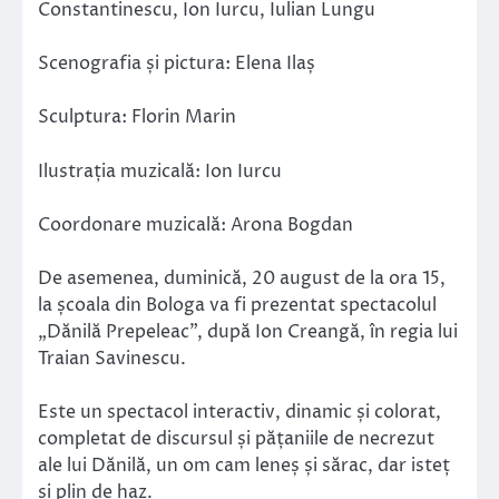
Constantinescu, Ion Iurcu, Iulian Lungu
Scenografia și pictura: Elena Ilaș
Sculptura: Florin Marin
Ilustrația muzicală: Ion Iurcu
Coordonare muzicală: Arona Bogdan
De asemenea, duminică, 20 august de la ora 15,
la școala din Bologa va fi prezentat spectacolul
„Dănilă Prepeleac”, după Ion Creangă, în regia lui
Traian Savinescu.
Este un spectacol interactiv, dinamic și colorat,
completat de discursul și pățaniile de necrezut
ale lui Dănilă, un om cam leneș și sărac, dar isteț
și plin de haz.