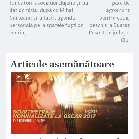
în
fondatorii asociației clujene și-au
parc de
dat demisia, după ce Mihai
agrement
articole
Curteanu și-a făcut agenda
pentru copii,
personală pe la spatele foștilor
deschis la Buscat
asociați
Resort, în județul
Cluj
Articole asemănătoare