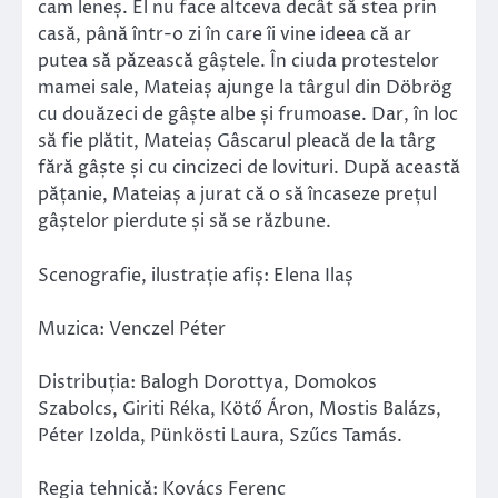
cam leneș. El nu face altceva decât să stea prin
casă, până într-o zi în care îi vine ideea că ar
putea să păzească gâștele. În ciuda protestelor
mamei sale, Mateiaș ajunge la târgul din Döbrög
cu douăzeci de gâște albe și frumoase. Dar, în loc
să fie plătit, Mateiaș Gâscarul pleacă de la târg
fără gâște și cu cincizeci de lovituri. După această
pățanie, Mateiaș a jurat că o să încaseze prețul
gâștelor pierdute și să se răzbune.
Scenografie, ilustrație afiș: Elena Ilaș
Muzica: Venczel Péter
Distribuția: Balogh Dorottya, Domokos
Szabolcs, Giriti Réka, Kötő Áron, Mostis Balázs,
Péter Izolda, Pünkösti Laura, Szűcs Tamás.
Regia tehnică: Kovács Ferenc