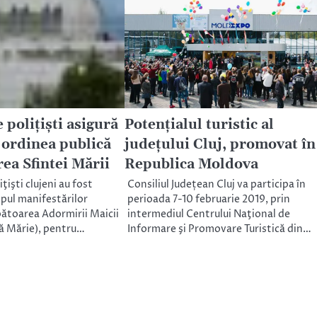
 polițiști asigură
Potențialul turistic al
 ordinea publică
județului Cluj, promovat în
ea Sfintei Mării
Republica Moldova
ţişti clujeni au fost
Consiliul Județean Cluj va participa în
mpul manifestărilor
perioada 7-10 februarie 2019, prin
bătoarea Adormirii Maicii
intermediul Centrului Naţional de
ă Mărie), pentru…
Informare şi Promovare Turistică din…