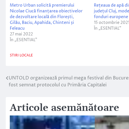
Metro Urban solicită premierului
Rețeaua de apă d
Nicolae Ciucă finanțarea obiectivelor
județul Cluj, mode
de dezvoltare locală din Florești,
fonduri europene
Gilău, Baciu, Apahida, Chinteni și
15 octombrie 202
Feleacu
În „ESENTIAL”
27 mai 2022
În „ESENTIAL”
STIRI LOCALE
UNTOLD organizează primul mega festival din Bucureș
Navigare
fost semnat protocolul cu Primăria Capitalei
în
articole
Articole asemănătoare