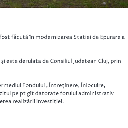
 fost făcută în modernizarea Statiei de Epurare a
 și este derulata de Consiliul Județean Cluj, prin
ermediul Fondului „Întreținere, Înlocuire,
itul pe pt gît datorate forului administrativ
ea realizării investiției.