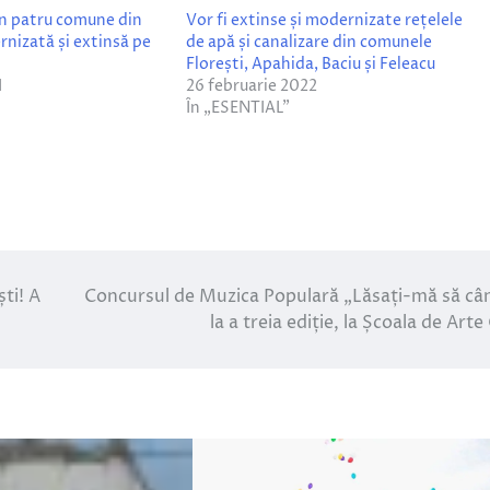
in patru comune din
Vor fi extinse și modernizate rețelele
rnizată și extinsă pe
de apă și canalizare din comunele
Florești, Apahida, Baciu și Feleacu
1
26 februarie 2022
În „ESENTIAL”
ti! A
Concursul de Muzica Populară „Lăsați-mă să cân
la a treia ediție, la Școala de Arte 