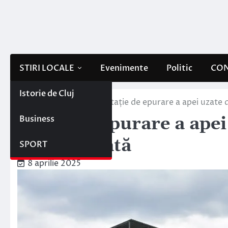
Skip
to
content
STIRI LOCALE
Evenimente
Politic
CON
Istorie de Cluj
Home
Stiri locale
Stație de epurare a apei uzate
Business
Stație de epurare a ape
modernizată
SPORT
8 aprilie 2025