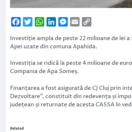
Facebook
Twitter
WhatsApp
LinkedIn
Messenger
Email
Copy
Link
Investiție ampla de peste 22 milioane de lei a
Apei uzate din comuna Apahida.
Investiția se ridică la peste 4 milioane de euro
Compania de Apa Someș.
Finanțarea a fost asigurată de CJ Cluj prin int
Dezvoltare”, constituit din redevența și impoz
județean și returnate de acesta CASSA în veder
Related