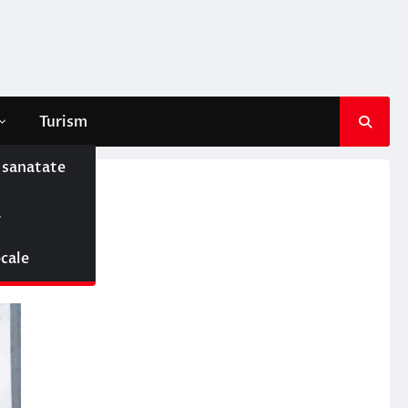
Turism
e sanatate
ă
ocale