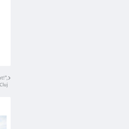
t!”,
Cluj