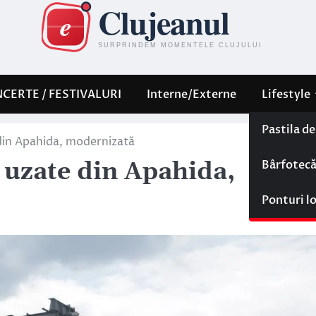
CERTE / FESTIVALURI
Interne/Externe
Lifestyle
Pastila d
 din Apahida, modernizată
Bârfotec
i uzate din Apahida,
Ponturi l