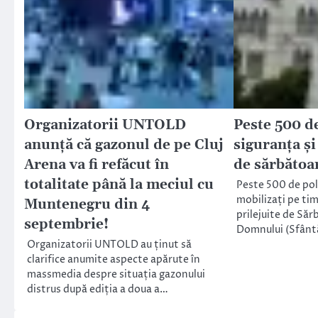
Organizatorii UNTOLD
Peste 500 de
anunță că gazonul de pe Cluj
siguranța și
Arena va fi refăcut în
de sărbătoar
totalitate până la meciul cu
Peste 500 de poli
mobilizați pe ti
Muntenegru din 4
prilejuite de Săr
septembrie!
Domnului (Sfânt
Organizatorii UNTOLD au ținut să
clarifice anumite aspecte apărute în
massmedia despre situația gazonului
distrus după ediția a doua a…