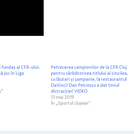
 fundaș al CFR-ului:
Petrecerea campionilor de la CFR Cluj
ă joc în Liga
pentru sărbătorirea titlului al cincilea,
cu lăutari și șampanie, la restaurantul
DaVinci! Dan Petrescu a dat tonul
n”
distracției! VIDEO
13 mai 2019
În „Sportul clujean”