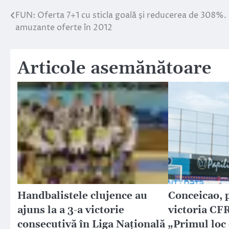
FUN: Oferta 7+1 cu sticla goală şi reducerea de 308%.
Navigare
amuzante oferte în 2012
în
articole
Articole asemănătoare
Handbalistele clujence au
Conceicao, 
ajuns la a 3-a victorie
victoria CF
consecutivă în Liga Națională
„Primul loc