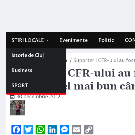
Skip
to
content
STIRI LOCALE
Evenimente
Politic
CON
Istorie de Cluj
Home
Sportul clujean
Suporterii CFR-ului au fos
Business
Suporterii CFR-ului au 
pentru „Cel mai bun cân
SPORT
30 decembrie 2012
Facebook
Twitter
WhatsApp
LinkedIn
Messenger
Email
Copy