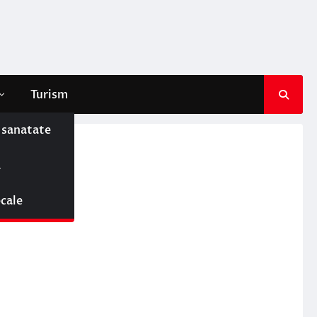
Turism
e sanatate
ie”
ă
ocale