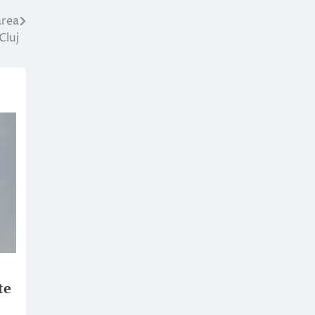
area
Cluj
te