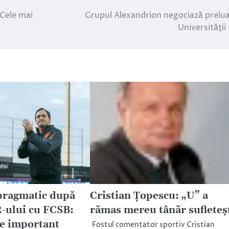
 Cele mai
Grupul Alexandrion negociază prelu
Universităţii 
pragmatic după
Cristian Ţopescu: „U” a
R-ului cu FCSB:
rămas mereu tânăr sufleteş
 e important
Fostul comentator sportiv Cristian