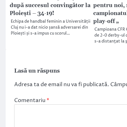
după succesul convingător la
pentru noi,
Ploiești – 34-19!
campionatul
play-off „
Echipa de handbal feminin a Universității
Cluj nu i-a dat nicio șansă adversarei din
Campioana CFR Cl
Ploiești și s-a impus cu scorul…
de 2-0 derby-ul 
s-a distanţat la
Lasă un răspuns
Adresa ta de email nu va fi publicată.
Câmpur
Comentariu
*