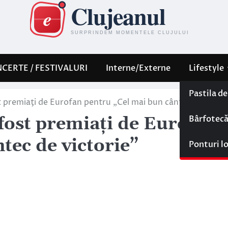
CERTE / FESTIVALURI
Interne/Externe
Lifestyle
Pastila d
t premiaţi de Eurofan pentru „Cel mai bun cântec de victor
Bârfotec
fost premiaţi de Eurofan
tec de victorie”
Ponturi l