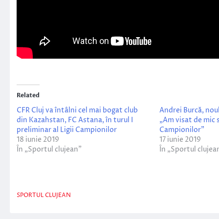
Related
CFR Cluj va întâlni cel mai bogat club
Andrei Burcă, noul
din Kazahstan, FC Astana, în turul I
„Am visat de mic s
preliminar al Ligii Campionilor
Campionilor”
18 iunie 2019
17 iunie 2019
În „Sportul clujean”
În „Sportul clujea
SPORTUL CLUJEAN