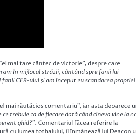
Cel mai tare cântec de victorie”, despre care
am în mijlocul străzii, cântând spre fanii lui
fanii CFR-ului şi am început eu scandarea proprie!
Cel mai răutăcios comentariu”, iar asta deoarece 
 ce trebuie ca de fiecare dată când cineva vine la n
coerent ghid?”
. Comentariul făcea referire la
ră cu lumea fotbalului, îi înmânează lui Deacon 