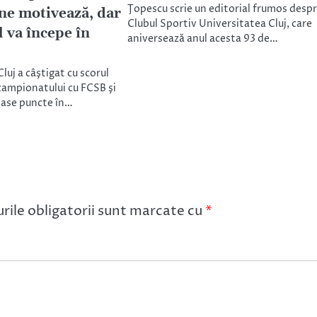
Ţopescu scrie un editorial frumos desp
 ne motivează, dar
Clubul Sportiv Universitatea Cluj, care
 va începe în
aniversează anul acesta 93 de…
uj a câştigat cu scorul
campionatului cu FCSB şi
 şase puncte în…
ile obligatorii sunt marcate cu
*