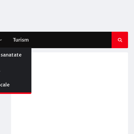
Turism
e sanatate
ă
ocale