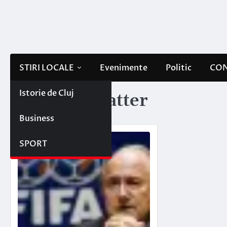
Skip
to
content
STIRI LOCALE
Evenimente
Politic
CON
Istorie de Cluj
Etichetă:
blatter
Business
SPORT