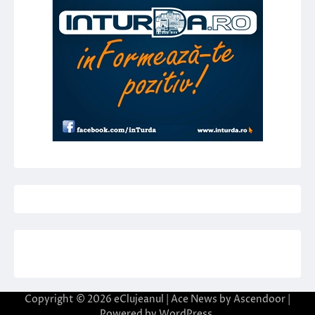
Copyright © 2026
eClujeanul
| Ace News by
Ascendoor
|
Powered by
WordPress
.