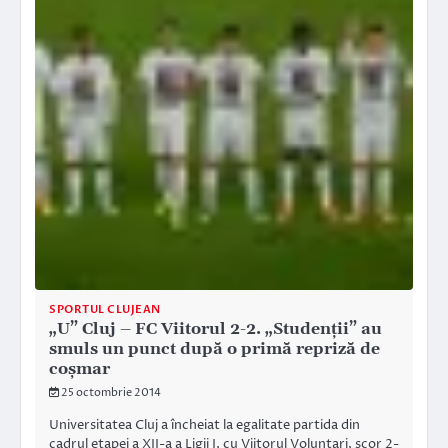
SPORTUL CLUJEAN
„U” Cluj – FC Viitorul 2-2. „Studenții” au
smuls un punct după o primă repriză de
coșmar
25 octombrie 2014
Universitatea Cluj a încheiat la egalitate partida din
cadrul etapei a XII-a a Ligii I, cu Viitorul Voluntari, scor 2-