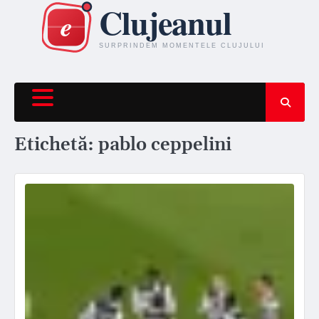
Skip
to
content
Etichetă:
pablo ceppelini