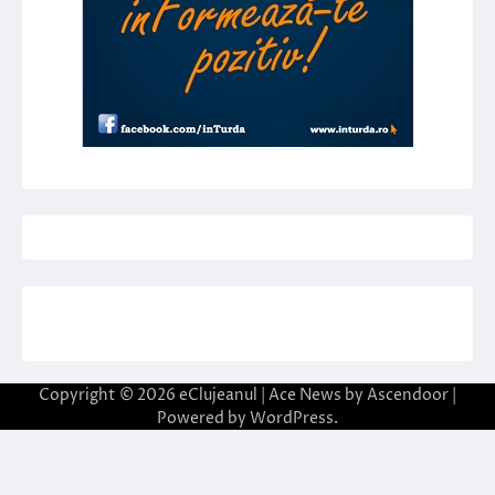
Copyright © 2026
eClujeanul
| Ace News by
Ascendoor
|
Powered by
WordPress
.