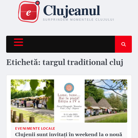
Skip
to
content
Etichetă:
targul traditional cluj
EVENIMENTE LOCALE
Clujenii sunt invitați în weekend la o nouă