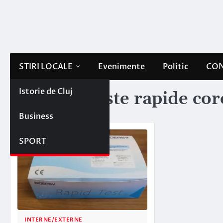
Skip
to
content
STIRI LOCALE
Evenimente
Politic
CON
Istorie de Cluj
Etichetă:
teste rapide co
Business
SPORT
INTERNE/EXTERNE