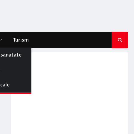
Turism
e sanatate
ă
ocale