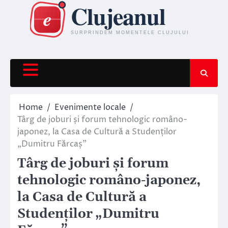
Skip
to
content
Home
Evenimente locale
Târg de joburi și forum tehnologic româno-
japonez, la Casa de Cultură a Studenților
„Dumitru Fărcaș”
Târg de joburi și forum
tehnologic româno-japonez,
la Casa de Cultură a
Studenților „Dumitru