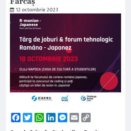
Fărcaș”
12 octombrie 2023
Facebook
Twitter
WhatsApp
LinkedIn
Messenger
Email
Copy
Link