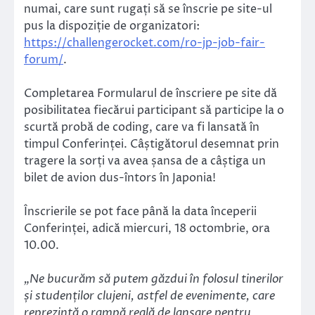
numai, care sunt rugați să se înscrie pe site-ul
pus la dispoziție de organizatori:
https://challengerocket.com/ro-jp-job-fair-
forum/
.
Completarea Formularul de înscriere pe site dă
posibilitatea fiecărui participant să participe la o
scurtă probă de coding, care va fi lansată în
timpul Conferinței. Câștigătorul desemnat prin
tragere la sorți va avea șansa de a câștiga un
bilet de avion dus-întors în Japonia!
Înscrierile se pot face până la data începerii
Conferinței, adică miercuri, 18 octombrie, ora
10.00.
„Ne bucurăm să putem găzdui în folosul tinerilor
și studenților clujeni, astfel de evenimente, care
reprezintă o rampă reală de lansare pentru