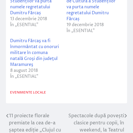
Studenților va purta
de Cultură a Studenților
numele regretatului
va purta numele
Dumitru Fărcaș
regretatului Dumitru
13 decembrie 2018
Fărcaș
În „ESENTIAL”
19 decembrie 2018
În „ESENTIAL”
Dumitru Fărcaş va fi
înmormântat cu onoruri
militare în comuna
natală Groşi din judeţul
Maramureş
8 august 2018
În „ESENTIAL”
EVENIMENTE LOCALE
11 proiecte florale
Spectacole după povești
Navigare
premiate la cea de-a
clasice pentru copii, în
în
șaptea ediție „Clujul cu
weekend, la Teatrul