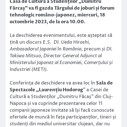
Casa de Cultură a Studenților „Dumitru
Fărcaș” va fi gazda Târgului de joburi și forum
tehnologic româno-japonez, miercuri, 18
octombrie 2023, de la ora 10.00.
La deschiderea evenimentului, este așteptat să
țină un discurs
E.S. Dl. Ueda Hiroshi,
Ambasadorul Japoniei în România
, precum și
Dl.
Tokiwa Mitsuo, Director General Adjunct al
Ministerului Japonez al Economiei, Comerțului și
Industriei (METI).
Conferința de deschidere va avea loc în
Sala de
Spectacole „Laurențiu Hodorog
” a Casei de
Cultură a Studenților „Dumitru Făcaș” din Cluj-
Napoca și va cuprinde prezentarea celor 11
companii japoneze invitate să își facă cunoscute
ofertele de muncă în fața participanților, tineri și
studenți din mediul universitar clujean, dar nu