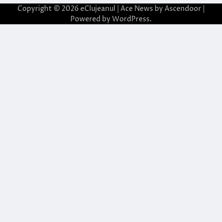
Copyright © 2026
eClujeanul
| Ace News by
Ascendoor
|
Powered by
WordPress
.