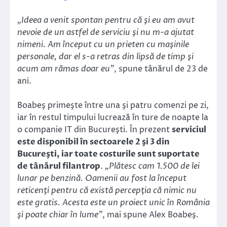
„Ideea a venit spontan pentru că şi eu am avut
nevoie de un astfel de serviciu şi nu m-a ajutat
nimeni. Am început cu un prieten cu maşinile
personale, dar el s-a retras din lipsă de timp şi
acum am rămas doar eu”
, spune tânărul de 23 de
ani.
Boabeş primeşte între una şi patru comenzi pe zi,
iar în restul timpului lucrează în ture de noapte la
o companie IT din Bucureşti. În prezent
serviciul
este disponibil în sectoarele 2 şi 3 din
Bucureşti, iar toate costurile sunt suportate
de tânărul filantrop
.
„Plătesc cam 1.500 de lei
lunar pe benzină. Oamenii au fost la început
reticenţi pentru că există percepţia că nimic nu
este gratis. Acesta este un proiect unic în România
şi poate chiar în lume”
, mai spune Alex Boabeş.