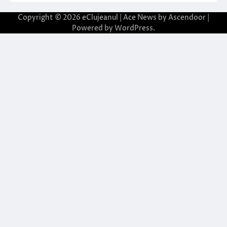
Copyright © 2026
eClujeanul
| Ace News by
Ascendoor
|
Powered by
WordPress
.