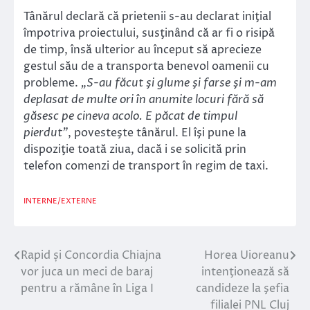
Tânărul declară că prietenii s-au declarat iniţial
împotriva proiectului, susţinând că ar fi o risipă
de timp, însă ulterior au început să aprecieze
gestul său de a transporta benevol oamenii cu
probleme.
„S-au făcut şi glume şi farse şi m-am
deplasat de multe ori în anumite locuri fără să
găsesc pe cineva acolo. E păcat de timpul
pierdut”
, povesteşte tânărul. El îşi pune la
dispoziţie toată ziua, dacă i se solicită prin
telefon comenzi de transport în regim de taxi.
INTERNE/EXTERNE
Rapid și Concordia Chiajna
Horea Uioreanu
Navigare
vor juca un meci de baraj
intenţionează să
în
pentru a rămâne în Liga I
candideze la şefia
filialei PNL Cluj
articole