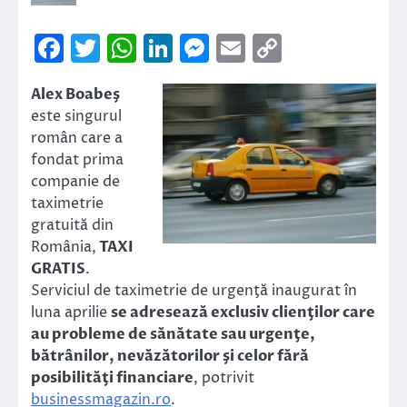
Facebook
Twitter
WhatsApp
LinkedIn
Messenger
Email
Copy
Link
Alex Boabeş
este singurul
român care a
fondat prima
companie de
taximetrie
gratuită din
România,
TAXI
GRATIS
.
Serviciul de taximetrie de urgenţă inaugurat în
luna aprilie
se adresează exclusiv clienţilor care
au probleme de sănătate sau urgenţe,
bătrânilor, nevăzătorilor şi celor fără
posibilităţi financiare
, potrivit
businessmagazin.ro
.