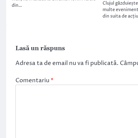
Clujul găzduiește
din…
multe evenimente
din suita de acți
Lasă un răspuns
Adresa ta de email nu va fi publicată.
Câmpur
Comentariu
*