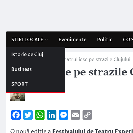
Skip
to
content
STIRI LOCALE
Evenimente
Politic
CON
Istorie de Cluj
Home
Stiri locale
Teatrul iese pe strazile Clujului
Business
Teatrul iese pe strazile 
20 mai 2014
SPORT
Facebook
Twitter
WhatsApp
LinkedIn
Messenger
Email
Copy
Link
O nouă ediţie a
Festivalului de Teatru Exp