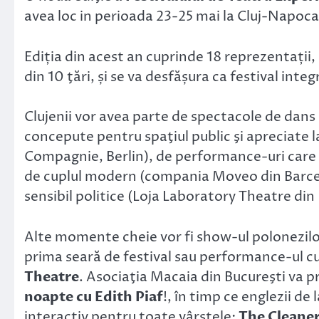
avea loc in perioada 23-25 mai la Cluj-Napoca
Ediția din acest an cuprinde 18 reprezentații, 
din 10 ţări, și se va desfășura ca festival integ
Clujenii vor avea parte de spectacole de dan
concepute pentru spaţiul public şi apreciate l
Compagnie, Berlin), de performance-uri care
de cuplul modern (compania Moveo din Barce
sensibil politice (Loja Laboratory Theatre din
Alte momente cheie vor fi show-ul polonezilo
prima seară de festival sau performance-ul cu
Theatre
. Asociaţia Macaia din Bucureşti va 
noapte cu Edith Piaf
!, în timp ce englezii de 
interactiv pentru toate vârstele:
The Cleane