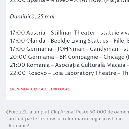
22:00 Spania – Moveo – ARA! Now! (Piața Mih
Duminică, 25 mai
17:00 Austria – Stillman Theater – statuie viv
17:00 Olanda – Beeldje Living Statues – Fille, 
17:00 Germania – JOHNman – Candyman – statu
20:00 Germania – BK Compagnie – Chicago (B
21:00 Romania – Asociaţia Culturală Macaia –
22:00 Kosovo – Loja Laboratory Theatre – The
EVENIMENTE LOCALE
STIRI LOCALE
Forza ZU a umplut Cluj Arena! Peste 50.000 de oamen
Navigare
au luat parte la show-ul celor mai in voga artisti din
în
Romania!