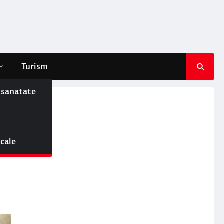
Turism
e sanatate
ă
ocale