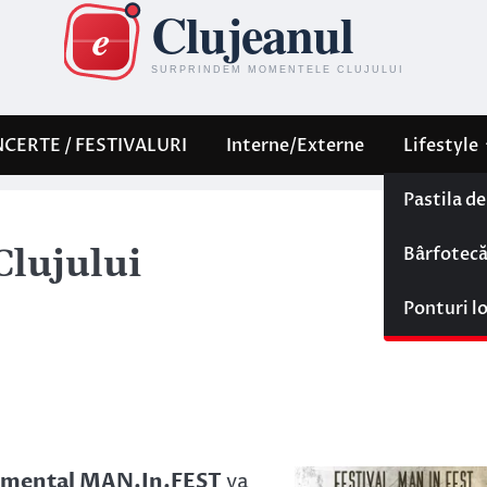
CERTE / FESTIVALURI
Interne/Externe
Lifestyle
Pastila d
Bârfotec
Clujului
Ponturi l
erimental MAN.In.FEST
va