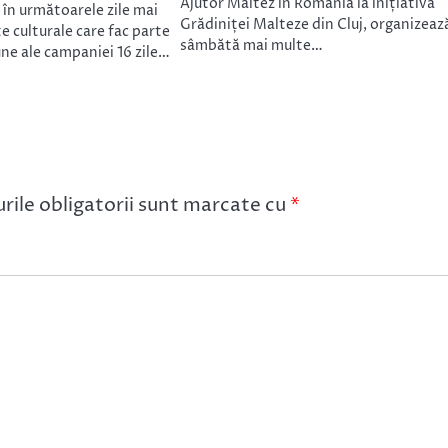
Ajutor Maltez în România la inițiativa
 în următoarele zile mai
Grădiniței Malteze din Cluj, organizeaz
 culturale care fac parte
sâmbătă mai multe…
une ale campaniei 16 zile…
ile obligatorii sunt marcate cu
*