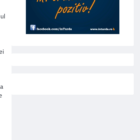
ul
ei
ea
e