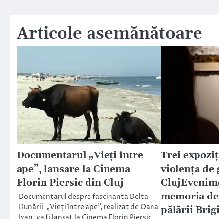
articole
Articole asemănătoare
Documentarul „Vieți între
Trei expoziț
ape”, lansare la Cinema
violența de 
Florin Piersic din Cluj
Cluj
Evenime
memoria de
Documentarul despre fascinanta Delta
Dunării, „Vieți între ape”, realizat de Oana
pălării Brig
Ivan, va fi lansat la Cinema Florin Piersic