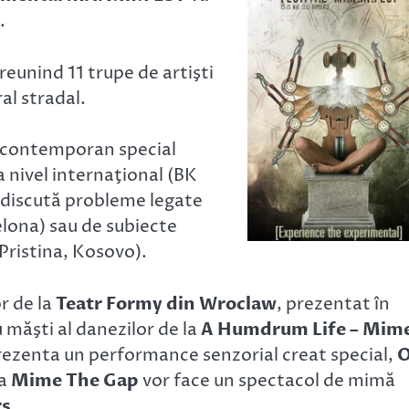
.
reunind 11 trupe de artişti
ral stradal.
s contemporan special
a nivel internaţional (BK
 discută probleme legate
lona) sau de subiecte
 Pristina, Kosovo).
r de la
Teatr Formy din Wroclaw
, prezentat în
 măşti al danezilor de la
A Humdrum Life – Mim
prezenta un performance senzorial creat special,
la
Mime The Gap
vor face un spectacol de mimă
rs
.