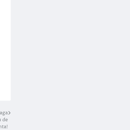
eaga
u de
nta!