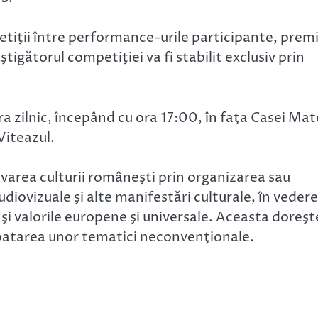
tiţii între performance-urile participante, premi
tigătorul competiţiei va fi stabilit exclusiv prin
ra zilnic, începând cu ora 17:00, în faţa Casei Mat
Viteazul.
varea culturii româneşti prin organizarea sau
audiovizuale şi alte manifestări culturale, în veder
 şi valorile europene şi universale. Aceasta doreşt
loatarea unor tematici neconvenţionale.