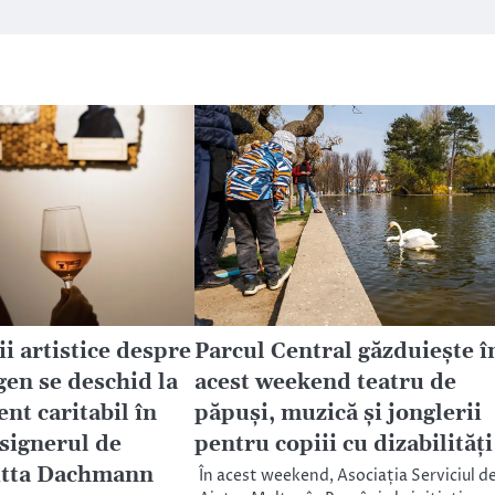
ii artistice despre
Parcul Central găzduiește î
gen se deschid la
acest weekend teatru de
nt caritabil în
păpuși, muzică și jonglerii
signerul de
pentru copiii cu dizabilități
itta
Dachmann
În acest weekend, Asociația Serviciul d