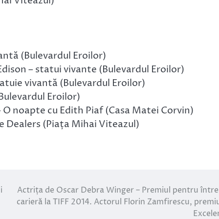
ai Viteazul)
antă (Bulevardul Eroilor)
Edison – statui vivante (Bulevardul Eroilor)
ie vivantă (Bulevardul Eroilor)
ulevardul Eroilor)
 O noapte cu Edith Piaf (Casa Matei Corvin)
 Dealers (Piața Mihai Viteazul)
i
Actrița de Oscar Debra Winger – Premiul pentru într
carieră la TIFF 2014. Actorul Florin Zamfirescu, premi
Excele