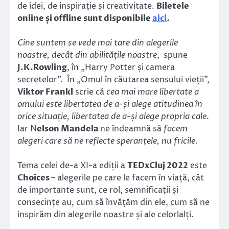
de idei, de inspirație și creativitate.
Biletele
online și offline sunt disponibile
aici
.
Cine suntem se vede mai tare din alegerile
noastre, decât din abilitățile noastre
, spune
J.K.Rowling
, în „Harry Potter și camera
secretelor”. În „Omul în căutarea sensului vieții”,
Viktor Frankl
scrie că
cea mai mare libertate a
omului este libertatea de a-și alege atitudinea în
orice situație, libertatea de a-și alege propria cale
.
Iar N
elson Mandela
ne îndeamnă să
facem
alegeri care să ne reflecte speranțele, nu fricile.
Tema celei de-a XI-a ediții a
TEDxCluj 2022
este
Choices
– alegerile pe care le facem în viață, cât
de importante sunt, ce rol, semnificații și
consecințe au, cum să învățăm din ele, cum să ne
inspirăm din alegerile noastre și ale celorlalți.