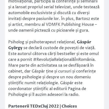
motivațional, participă la conferințe și seminarii
și a lansat propriul serial televizat, unde testează
automobile exclusiviste și discută cu diverși
invitați despre pasiunile lor. În plus, Bartosz este
și artist, membru al VDMFK Publishing House –
unde oamenii pictează cu picioarele și gura.
Psiholog și psihoterapeut relațional,
Gáspár
György
se declară custode de povești de viață.
Este autorul câtorva cărți bestseller și este omul
care a pornit #RevoluțiaRelaționalăÎnRomânia.
Mare parte din activitatea sa se desfășoară în
cabinet, dar Gáspár ține și cursuri și conferințe
despre psihologie și despre un nou domeniu
științific numit relațiologie. Gáspár este
coordonator științific al editurii Pagina de
Psihologie și îl auzim adeseori la radio.
Partenerii TEDxCluj 2022 | Choices