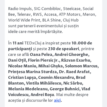
Radio Impuls, SIG Combibloc, Steelcase, Social
Bee, Telenav, RWS, Accesa, ATP Motors, Meron,
World Wide Print, BLA Shine, Cluj Hub
sunt partenerii evenimentului și susțin
ideile care merită împărtășite.
În
11 ani
TEDxCluj a inspirat peste
10.000 de
participanți
și peste
230 de speakeri
, printre
care se află
Oana Pelea, Andrei Gheorghe,
Dani Oțil, Florin Piersic Jr., Răzvan Exarhu,
Nicolae Maniu, Mihai Ghyka, Solomon Marcus,
Prințesa Marina Sturdza, Dr. Raed Arafat,
Cristian Lupșa, Cosmin Alexandru, Brad
Blanton, Vintila Mihăilescu, Nic Sârbu,
Melania Medeleanu, George Buhnici, Vlad
Voiculescu, Andrei Roșu
. Mai multe despre
aceștia și discursurile lor
aici
.