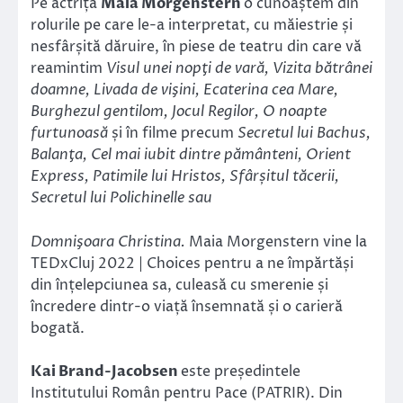
Pe actrița
Maia Morgenstern
o cunoaștem din
rolurile pe care le-a interpretat, cu măiestrie și
nesfârșită dăruire, în piese de teatru din care vă
reamintim
Visul unei nopţi de vară, Vizita bătrânei
doamne, Livada de vişini, Ecaterina cea Mare,
Burghezul gentilom, Jocul Regilor, O noapte
furtunoasă
și în filme precum
Secretul lui Bachus,
Balanţa, Cel mai iubit dintre pământeni, Orient
Express, Patimile lui Hristos, Sfârșitul tăcerii,
Secretul lui Polichinelle sau
Domnişoara Christina.
Maia Morgenstern vine la
TEDxCluj 2022 | Choices pentru a ne împărtăși
din înțelepciunea sa, culeasă cu smerenie și
încredere dintr-o viață însemnată și o carieră
bogată.
Kai Brand-Jacobsen
este președintele
Institutului Român pentru Pace (PATRIR). Din