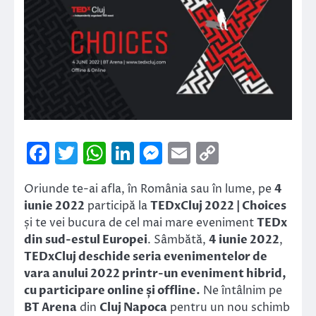
Facebook
Twitter
WhatsApp
LinkedIn
Messenger
Email
Copy
Link
Oriunde te-ai afla, în România sau în lume, pe
4
iunie 2022
participă la
TEDxCluj 2022 | Choices
și te vei bucura de cel mai mare eveniment
TEDx
din sud-estul Europei
. Sâmbătă,
4 iunie 2022
,
TEDxCluj deschide seria evenimentelor de
vara anului 2022 printr-un eveniment hibrid,
cu participare online și offline.
Ne întâlnim pe
BT Arena
din
Cluj Napoca
pentru un nou schimb