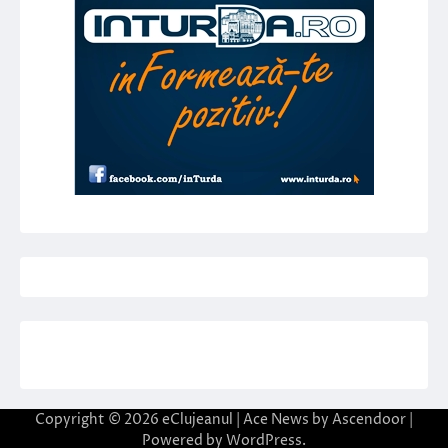
Copyright © 2026
eClujeanul
| Ace News by
Ascendoor
|
Powered by
WordPress
.