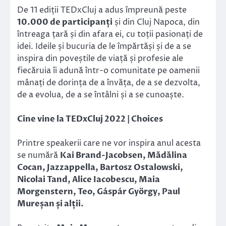
De 11 ediții TEDxCluj a adus împreună peste
10.000
de participanți
și din Cluj Napoca, din
întreaga țară și din afara ei, cu toții pasionați de
idei. Ideile și bucuria de le împărtăși și de a se
inspira din poveștile de viață și profesie ale
fiecăruia îi adună într-o comunitate pe oamenii
mânați de dorința de a învăța, de a se dezvolta,
de a evolua, de a se întâlni și a se cunoaște.
Cine vine la TEDxCluj 2022 | Choices
Printre speakerii care ne vor inspira anul acesta
se numără
Kai Brand-Jacobsen, Mădălina
Cocan, Jazzappella, Bartosz Ostalowski,
Nicolai Tand, Alice Iacobescu, Maia
Morgenstern, Teo, Gáspár György, Paul
Mureșan și alții.