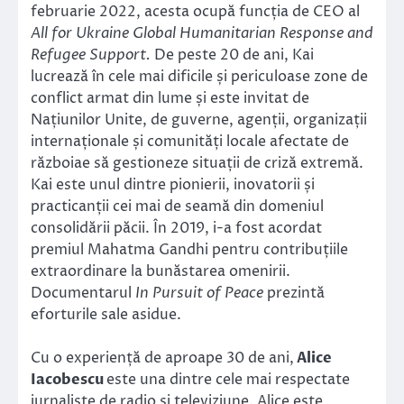
februarie 2022, acesta ocupă funcția de CEO al
All for Ukraine Global Humanitarian Response and
Refugee Support.
De peste 20 de ani, Kai
lucrează în cele mai dificile și periculoase zone de
conflict armat din lume și este invitat de
Națiunilor Unite, de guverne, agenții, organizații
internaționale și comunități locale afectate de
războiae să gestioneze situații de criză extremă.
Kai este unul dintre pionierii, inovatorii și
practicanții cei mai de seamă din domeniul
consolidării păcii. În 2019, i-a fost acordat
premiul Mahatma Gandhi pentru contribuțiile
extraordinare la bunăstarea omenirii.
Documentarul
In Pursuit of Peace
prezintă
eforturile sale asidue.
Cu o experiență de aproape 30 de ani,
Alice
Iacobescu
este una dintre cele mai respectate
jurnaliste de radio și televiziune. Alice este