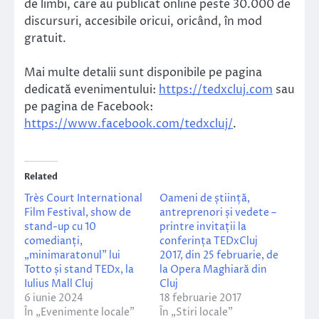
de limbi, care au publicat online peste 30.000 de
discursuri, accesibile oricui, oricând, în mod
gratuit.
Mai multe detalii sunt disponibile pe pagina
dedicată evenimentului:
https://tedxcluj.com
sau
pe pagina de Facebook:
https://www.facebook.com/tedxcluj/
.
Related
Très Court International
Oameni de știință,
Film Festival, show de
antreprenori și vedete –
stand-up cu 10
printre invitații la
comedianți,
conferința TEDxCluj
„minimaratonul” lui
2017, din 25 februarie, de
Totto și stand TEDx, la
la Opera Maghiară din
Iulius Mall Cluj
Cluj
6 iunie 2024
18 februarie 2017
În „Evenimente locale”
În „Stiri locale”