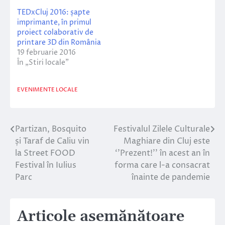
TEDxCluj 2016: șapte
imprimante, în primul
proiect colaborativ de
printare 3D din România
19 februarie 2016
În „Stiri locale”
EVENIMENTE LOCALE
Partizan, Bosquito
Festivalul Zilele Culturale
Navigare
și Taraf de Caliu vin
Maghiare din Cluj este
în
la Street FOOD
‘’Prezent!’’ în acest an în
Festival în Iulius
forma care l-a consacrat
articole
Parc
înainte de pandemie
Articole asemănătoare