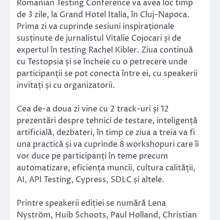
Romanian Testing Conference va avea loc timp
de 3 zile, la Grand Hotel Italia, în Cluj-Napoca.
Prima zi va cuprinde sesiuni inspiraționale
susținute de jurnalistul Vitalie Cojocari și de
expertul în testing Rachel Kibler. Ziua continuă
cu Testopsia și se încheie cu o petrecere unde
participanții se pot conecta între ei, cu speakerii
invitați și cu organizatorii.
Cea de-a doua zi vine cu 2 track-uri și 12
prezentări despre tehnici de testare, inteligență
artificială, dezbateri, în timp ce ziua a treia va fi
una practică și va cuprinde 8 workshopuri care îi
vor duce pe participanți în teme precum
automatizare, eficiența muncii, cultura calității,
AI, API Testing, Cypress, SDLC și altele.
Printre speakerii ediției se numără Lena
Nyström, Huib Schoots, Paul Holland, Christian