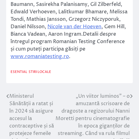
Baumann, Sasirekha Palanisamy, Gil Zilberfeld,
Edwald Verhoeven, Lalitkumar Bhamare, Melissa
Tondi, Mathias Jansson, Grzegorz Niczyporuk,
Daniel Nilsson,
Nicole van der Hoeven
, Gem Hill,
Bianca Vadean, Aaron Ingram.Detalii despre
întregul program Romanian Testing Conference
și cum puteți participa găsiți pe
www.romaniatesting.ro
.
ESENTIAL
STIRI LOCALE
Ministerul
„Un viitor luminos” – o
Navigare
Sănătății a ratat și
amuzantă scrisoare de
în
în 2024 să asigure
dragoste a regizorului Nanni
accesul la
Moretti pentru cinematografie
articole
contraceptive și să
în epoca giganților de
protejeze femeile
streaming. Când va rula filmul