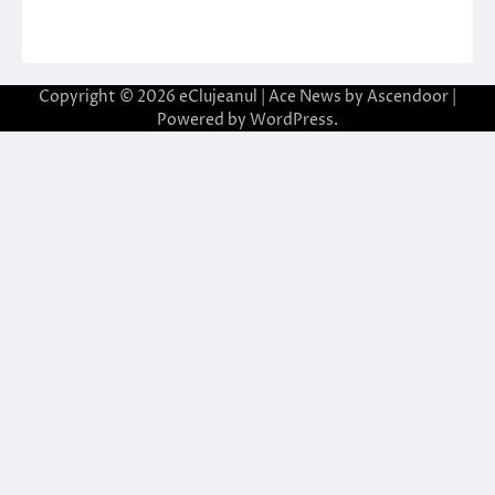
Copyright © 2026
eClujeanul
| Ace News by
Ascendoor
|
Powered by
WordPress
.