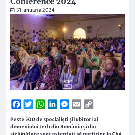
Conference 2024
31 ianuarie 2024
Facebook
Twitter
WhatsApp
LinkedIn
Messenger
Email
Copy
Link
Peste 500 de specialiști și iubitori ai
domeniului tech din România și din
străinătate sunt așteptați să participe la Cluj,