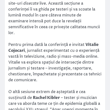
site-uri
disecate
live. Această secțiune a
conferinței îi va ghida pe testeri și va scoate la
lumină modul în care câteva minute de
examinare intensă pot duce la revelații
semnificative în ceea ce privește calitatea muncii
lor.
Pentru prima dată la conferință e invitat
Vitalie
Cojocari
, jurnalist experimentat cu o experiență
vastă în televiziune, radio și mass-media online.
Vitalie va explora spațiul de intersecție dintre
jurnalism și testare – investigație, raportare,
chestionare, împachetate și prezentate ca tehnici
de comunicare.
O altă sesiune extrem de așteptată e cea
susținută de
Rachel Kibler
– tester și muzician
care va aborda teme ce țin de epidemia globală a
secolului XXI: stresul. “Apar uneori momente în