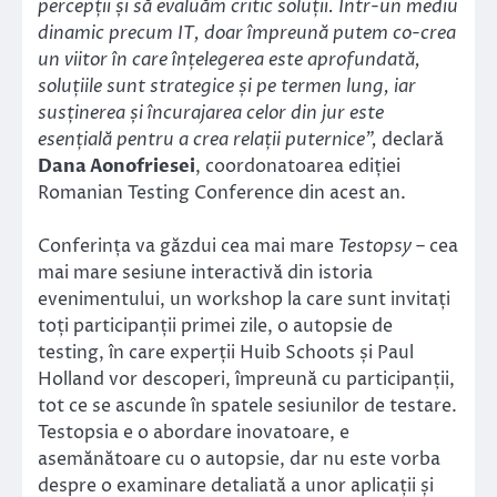
percepții și să evaluăm critic soluții. Într-un mediu
dinamic precum IT, doar împreună putem co-crea
un viitor în care înțelegerea este aprofundată,
soluțiile sunt strategice și pe termen lung, iar
susținerea și încurajarea celor din jur este
esențială pentru a crea relații puternice”,
declară
Dana Aonofriesei
, coordonatoarea ediției
Romanian Testing Conference din acest an.
Conferința va găzdui cea mai mare
Testopsy
– cea
mai mare sesiune interactivă din istoria
evenimentului, un workshop la care sunt invitați
toți participanții primei zile, o autopsie de
testing, în care experții Huib Schoots și Paul
Holland vor descoperi, împreună cu participanții,
tot ce se ascunde în spatele sesiunilor de testare.
Testopsia e o abordare inovatoare, e
asemănătoare cu o autopsie, dar nu este vorba
despre o examinare detaliată a unor aplicații și