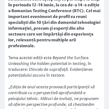
în perioada 12-14 iunie, la cea de-a 14-a ediție
a Romanian Testing Conference (RTC). Cel mai
important eveniment de profil va reuni
specialiști din 10 țări din domeniul tehnologiei
informației, precum și experți din alte
sectoare care vor împărtăși din experiența
lor, relevantă pentru multiple arii
profesionale.
Tema acestei ediții este
Beyond the Surface.
Unleashing the hidden potential in testing
, în
traducere:
Dincolo de suprafață. Evidențierea
potențialului ascuns în testare
.
„
Ediția de anul acesta provoacă participanții să
contribuie cu o perspectivă aprofundată a
peisajului tehnic. Alături de invitați, ne propunem
să oferim perspective profunde, să chestionăm