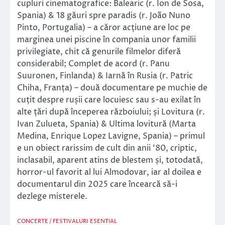
cupluri cinematografice: Balearic (r. Ion de Sosa,
Spania) & 18 găuri spre paradis (r. João Nuno
Pinto, Portugalia) – a căror acțiune are loc pe
marginea unei piscine în compania unor familii
privilegiate, chit că genurile filmelor diferă
considerabil; Complet de acord (r. Panu
Suuronen, Finlanda) & Iarnă în Rusia (r. Patric
Chiha, Franța) – două documentare pe muchie de
cuțit despre rușii care locuiesc sau s-au exilat în
alte țări după începerea războiului; și Lovitura (r.
Ivan Zulueta, Spania) & Ultima lovitură (Marta
Medina, Enrique Lopez Lavigne, Spania) – primul
e un obiect rarissim de cult din anii ‘80, criptic,
inclasabil, aparent atins de blestem și, totodată,
horror-ul favorit al lui Almodovar, iar al doilea e
documentarul din 2025 care încearcă să-i
dezlege misterele.
CONCERTE / FESTIVALURI
ESENTIAL