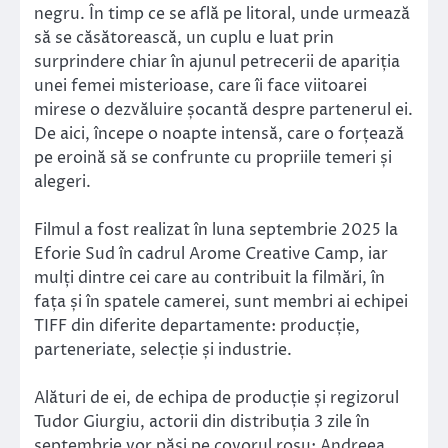
negru. În timp ce se află pe litoral, unde urmează
să se căsătorească, un cuplu e luat prin
surprindere chiar în ajunul petrecerii de apariția
unei femei misterioase, care îi face viitoarei
mirese o dezvăluire șocantă despre partenerul ei.
De aici, începe o noapte intensă, care o forțează
pe eroină să se confrunte cu propriile temeri și
alegeri.
Filmul a fost realizat în luna septembrie 2025 la
Eforie Sud în cadrul Arome Creative Camp, iar
mulți dintre cei care au contribuit la filmări, în
fața și în spatele camerei, sunt membri ai echipei
TIFF din diferite departamente: producție,
parteneriate, selecție și industrie.
Alături de ei, de echipa de producție și regizorul
Tudor Giurgiu, actorii din distribuția 3 zile în
septembrie vor păși pe covorul roșu: Andreea