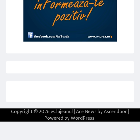
Copyright © 2026
eClujeanul
| Ace News by
Ascendoor
|
Powered by
WordPress
.