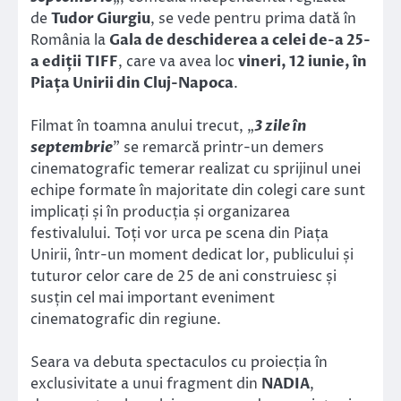
de
Tudor Giurgiu
, se vede pentru prima dată în
România la
Gala de deschiderea a celei de-a 25-
a ediții TIFF
, care va avea loc
vineri, 12 iunie, în
Piața Unirii din Cluj-Napoca
.
Filmat în toamna anului trecut, „
3 zile în
septembrie
” se remarcă printr-un demers
cinematografic temerar realizat cu sprijinul unei
echipe formate în majoritate din colegi care sunt
implicați și în producția și organizarea
festivalului. Toți vor urca pe scena din Piața
Unirii, într-un moment dedicat lor, publicului și
tuturor celor care de 25 de ani construiesc și
susțin cel mai important eveniment
cinematografic din regiune.
Seara va debuta spectaculos cu proiecția în
exclusivitate a unui fragment din
NADIA
,