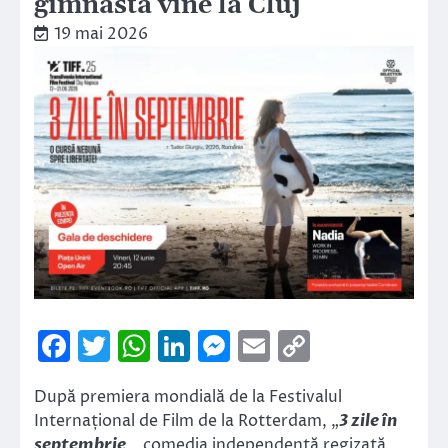
gimnastă vine la Cluj
19 mai 2026
Facebook
Twitter
WhatsApp
LinkedIn
Messenger
Email
Copy
Link
După premiera mondială de la Festivalul
Internațional de Film de la Rotterdam, „
3 zile în
septembrie
„, comedia independentă regizată