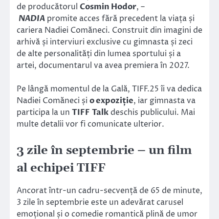
de producătorul
Cosmin Hodor
, –
NADIA
promite acces fără precedent la viața și
cariera Nadiei Comăneci. Construit din imagini de
arhivă și interviuri exclusive cu gimnasta și zeci
de alte personalități din lumea sportului și a
artei, documentarul va avea premiera în 2027.
Pe lângă momentul de la Gală, TIFF.25 îi va dedica
Nadiei Comăneci și
o expoziție
, iar gimnasta va
participa la un
TIFF Talk
deschis publicului. Mai
multe detalii vor fi comunicate ulterior.
3 zile în septembrie – un film
al echipei TIFF
Ancorat într-un cadru-secvență de 65 de minute,
3 zile în septembrie este un adevărat carusel
emoțional și o comedie romantică plină de umor