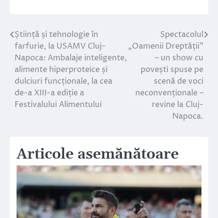
Știință și tehnologie în
Spectacolul
Navigare
farfurie, la USAMV Cluj-
„Oamenii Dreptății”
în
Napoca: Ambalaje inteligente,
– un show cu
alimente hiperproteice și
povești spuse pe
articole
dulciuri funcționale, la cea
scenă de voci
de-a XIII-a ediție a
neconvenționale –
Festivalului Alimentului
revine la Cluj-
Napoca.
Articole asemănătoare