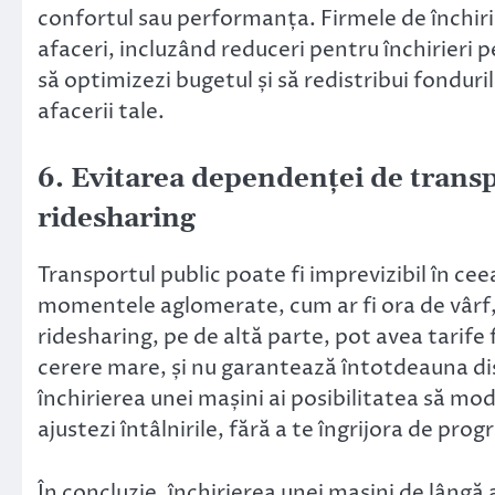
confortul sau performanța. Firmele de închirie
afaceri, incluzând reduceri pentru închirieri 
să optimizezi bugetul și să redistribui fondur
afacerii tale.
6. Evitarea dependenței de transpo
ridesharing
Transportul public poate fi imprevizibil în cee
momentele aglomerate, cum ar fi ora de vârf, 
ridesharing, pe de altă parte, pot avea tarife 
cerere mare, și nu garantează întotdeauna disp
închirierea unei mașini ai posibilitatea să mo
ajustezi întâlnirile, fără a te îngrijora de pro
În concluzie, închirierea unei mașini de lângă 