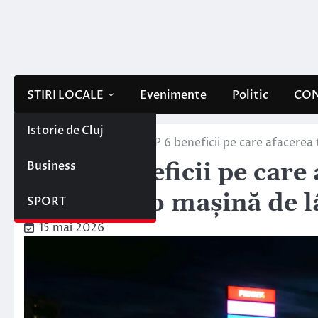
Skip
to
content
STIRI LOCALE
Evenimente
Politic
CON
Istorie de Cluj
Home
Lifestyle
TOP 6 beneficii pe care afacerea 
Business
TOP 6 beneficii pe care 
închiriezi o mașină de 
SPORT
15 mai 2026