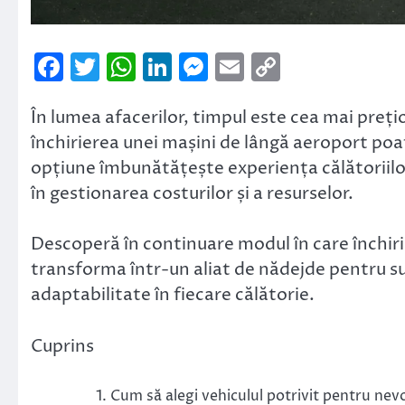
Facebook
Twitter
WhatsApp
LinkedIn
Messenger
Email
Copy
Link
În lumea afacerilor, timpul este cea mai prețio
închirierea unei mașini de lângă aeroport poat
opțiune îmbunătățește experiența călătoriilor
în gestionarea costurilor și a resurselor.
Descoperă în continuare modul în care închiri
transforma într-un aliat de nădejde pentru su
adaptabilitate în fiecare călătorie.
Cuprins
Cum să alegi vehiculul potrivit pentru nevo