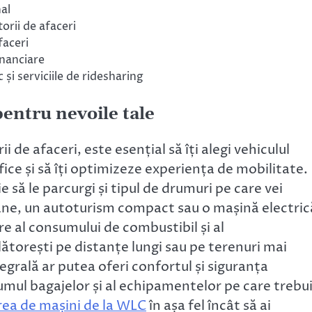
al
orii de afaceri
faceri
inanciare
și serviciile de ridesharing
pentru nevoile tale
 de afaceri, este esențial să îți alegi vehiculul
ifice și să îți optimizeze experiența de mobilitate.
e să le parcurgi și tipul de drumuri pe care vei
bane, un autoturism compact sau o mașină electric
re al consumului de combustibil și al
ălătorești pe distanțe lungi sau pe terenuri mai
tegrală ar putea oferi confortul și siguranța
mul bagajelor și al echipamentelor pe care trebu
erea de mașini de la WLC
în așa fel încât să ai