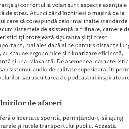
uranța și confortul la volan sunt aspecte esențiale
ită de stres. Atunci când închiriezi o mașină de la
icul care să corespundă celor mai înalte standarde
ecum sistemele de asistență la frânare, camere d
ristici îți protejează siguranța și îți cresc
important, mai ales dacă ai de parcurs distanțe lun
os, cu scaune ergonomice și climatizare eficientă,
antă și una relaxantă. De asemenea, caracteristic
au sistemul audio de calitate superioară, îți perm
pelurilor sau ascultarea de podcasturi inspiratoar
âlnirilor de afaceri
oferă o libertate sporită, permițându-ți să ajungi
 orarele și rutele transportului public. Această