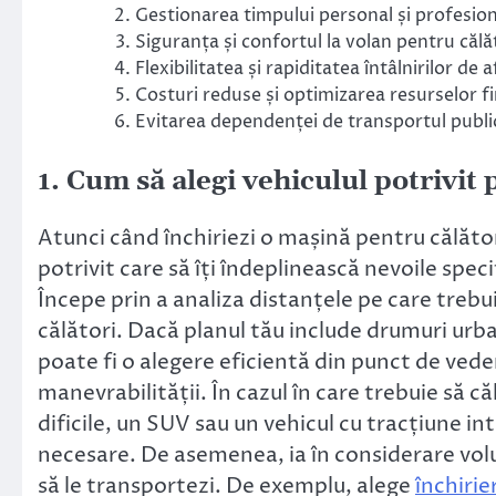
Gestionarea timpului personal și profesion
Siguranța și confortul la volan pentru călăt
Flexibilitatea și rapiditatea întâlnirilor de a
Costuri reduse și optimizarea resurselor f
Evitarea dependenței de transportul public 
1. Cum să alegi vehiculul potrivit 
Atunci când închiriezi o mașină pentru călătorii
potrivit care să îți îndeplinească nevoile spec
Începe prin a analiza distanțele pe care trebui
călători. Dacă planul tău include drumuri ur
poate fi o alegere eficientă din punct de vede
manevrabilității. În cazul în care trebuie să c
dificile, un SUV sau un vehicul cu tracțiune in
necesare. De asemenea, ia în considerare volu
să le transportezi. De exemplu, alege
închiri