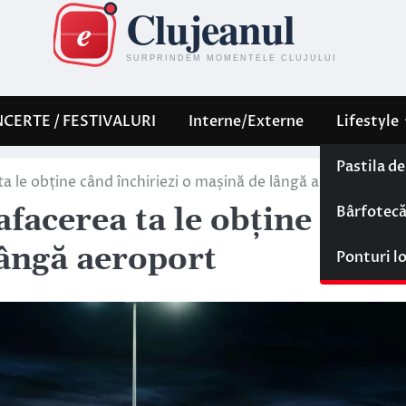
CERTE / FESTIVALURI
Interne/Externe
Lifestyle
Pastila d
ta le obține când închiriezi o mașină de lângă aeroport
Bârfotec
afacerea ta le obține când
lângă aeroport
Ponturi l