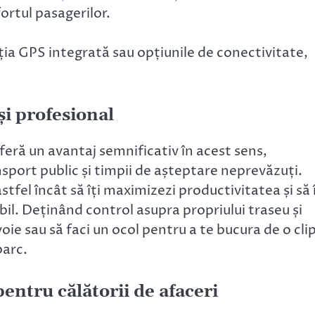
ortul pasagerilor.
ia GPS integrată sau opțiunile de conectivitate,
și profesional
oferă un avantaj semnificativ în acest sens,
ort public și timpii de așteptare neprevăzuți.
 astfel încât să îți maximizezi productivitatea și să î
bil. Deținând control asupra propriului traseu și
oie sau să faci un ocol pentru a te bucura de o cli
parc.
pentru călătorii de afaceri