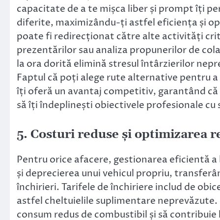
capacitate de a te mișca liber și prompt îți per
diferite, maximizându-ți astfel eficiența și 
poate fi redirecționat către alte activități cr
prezentărilor sau analiza propunerilor de colab
la ora dorită elimină stresul întârzierilor n
Faptul că poți alege rute alternative pentru a 
îți oferă un avantaj competitiv, garantând că n
să îți îndeplinești obiectivele profesionale cu
5. Costuri reduse și optimizarea r
Pentru orice afacere, gestionarea eficientă a 
și deprecierea unui vehicul propriu, transfer
închirieri. Tarifele de închiriere includ de obi
astfel cheltuielile suplimentare neprevăzute. 
consum redus de combustibil și să contribuie