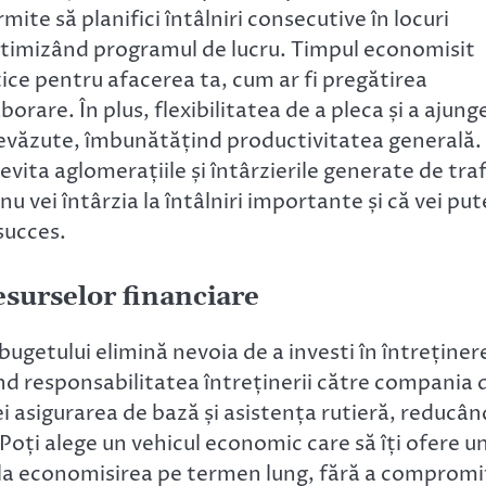
mite să planifici întâlniri consecutive în locuri
optimizând programul de lucru. Timpul economisit
itice pentru afacerea ta, cum ar fi pregătirea
orare. În plus, flexibilitatea de a pleca și a ajung
eprevăzute, îmbunătățind productivitatea generală.
evita aglomerațiile și întârzierile generate de traf
u vei întârzia la întâlniri importante și că vei pu
 succes.
esurselor financiare
bugetului elimină nevoia de a investi în întreținer
ând responsabilitatea întreținerii către compania 
cei asigurarea de bază și asistența rutieră, reducân
Poți alege un vehicul economic care să îți ofere u
 la economisirea pe termen lung, fără a compromi