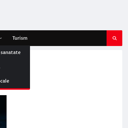
Turism
e sanatate
ă
ocale