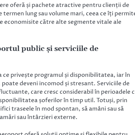
re oferă și pachete atractive pentru clienții de
pe termen lung sau volume mari, ceea ce îți permit
ile economisite către alte segmente vitale ale
rtul public și serviciile de
a ce privește programul și disponibilitatea, iar în
poate deveni incomod și stresant. Serviciile de
fluctuante, care cresc considerabil în perioadele 
onibilitatea șoferilor în timp util. Totuși, prin
difici traseele în mod spontan, să amâni sau să
gramări sau întârzieri externe.
aeroport oferă soluții optime și flexibile pentru