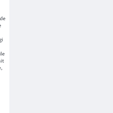
 de
e
gi
ile
it
e,