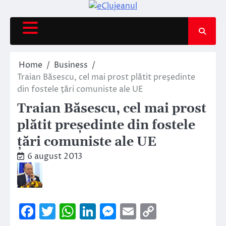
Skip
to
content
Home
Business
Traian Băsescu, cel mai prost plătit preşedinte
din fostele ţări comuniste ale UE
Traian Băsescu, cel mai prost
plătit preşedinte din fostele
ţări comuniste ale UE
6 august 2013
Facebook
Twitter
WhatsApp
LinkedIn
Messenger
Email
Copy