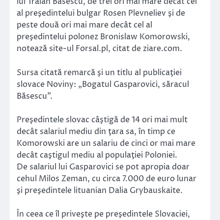
lui Traian Băsescu, de trei ori mai mare decât cel
al preşedintelui bulgar Rosen Plevneliev şi de
peste două ori mai mare decât cel al
preşedintelui polonez Bronislaw Komorowski,
notează site-ul Forsal.pl, citat de ziare.com.
Sursa citată remarcă şi un titlu al publicaţiei
slovace Noviny: „Bogatul Gasparovici, săracul
Băsescu”.
Preşedintele slovac câştigă de 14 ori mai mult
decât salariul mediu din ţara sa, în timp ce
Komorowski are un salariu de cinci or mai mare
decât caştigul mediu al populaţiei Poloniei.
De salariul lui Gasparovici se pot apropia doar
cehul Milos Zeman, cu circa 7.000 de euro lunar
şi preşedintele lituanian Dalia Grybauskaite.
În ceea ce îl priveşte pe preşedintele Slovaciei,