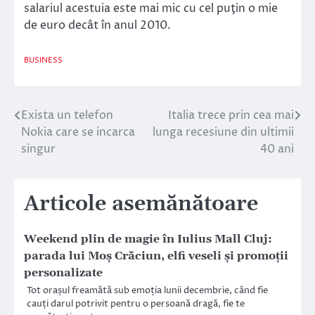
salariul acestuia este mai mic cu cel puţin o mie
de euro decât în anul 2010.
BUSINESS
Exista un telefon
Italia trece prin cea mai
Navigare
Nokia care se incarca
lunga recesiune din ultimii
în
singur
40 ani
articole
Articole asemănătoare
Weekend plin de magie în Iulius Mall Cluj:
parada lui Moș Crăciun, elfi veseli și promoții
personalizate
Tot orașul freamătă sub emoția lunii decembrie, când fie
cauți darul potrivit pentru o persoană dragă, fie te