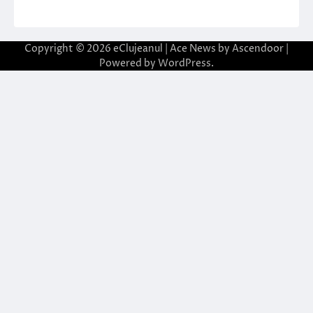
Copyright © 2026
eClujeanul
| Ace News by
Ascendoor
|
Powered by
WordPress
.