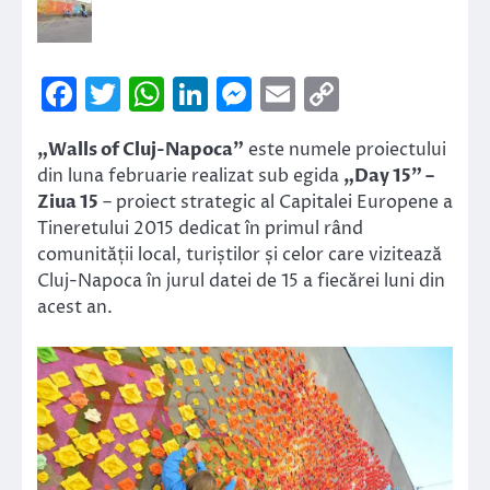
Facebook
Twitter
WhatsApp
LinkedIn
Messenger
Email
Copy
Link
„Walls of Cluj-Napoca”
este numele proiectului
din luna februarie realizat sub egida
„Day 15” –
Ziua 15
– proiect strategic al Capitalei Europene a
Tineretului 2015 dedicat în primul rând
comunității local, turiștilor și celor care vizitează
Cluj-Napoca în jurul datei de 15 a fiecărei luni din
acest an.