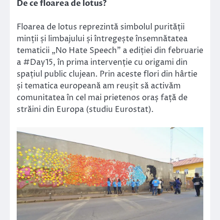
De ce floarea de lotus?
Floarea de lotus reprezintă simbolul purității
minții și limbajului și întregește însemnătatea
tematicii „No Hate Speech” a ediției din februarie
a #Day15, în prima intervenție cu origami din
spațiul public clujean. Prin aceste flori din hârtie
și tematica europeană am reușit să activăm
comunitatea în cel mai prietenos oraș față de
străini din Europa (studiu Eurostat).