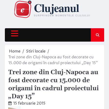
Skip
to
content
Home
Stiri locale
Trei zone din Cluj-Napoca au fost decorate cu
15.000 de origami în cadrul proiectului „Day 15”
Trei zone din Cluj-Napoca au
fost decorate cu 15.000 de
origami în cadrul proiectului
„Day 15”
15 februarie 2015