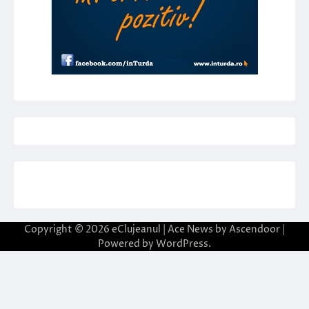
Copyright © 2026
eClujeanul
| Ace News by
Ascendoor
|
Powered by
WordPress
.