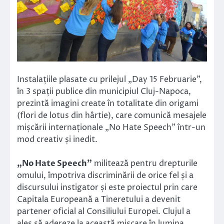
Instalațiile plasate cu prilejul „Day 15 Februarie”,
în 3 spații publice din municipiul Cluj-Napoca,
prezintă imagini create în totalitate din origami
(flori de lotus din hârtie), care comunică mesajele
mișcării internaționale „No Hate Speech” într-un
mod creativ și inedit.
„No Hate Speech”
militează pentru drepturile
omului, împotriva discriminării de orice fel și a
discursului instigator și este proiectul prin care
Capitala Europeană a Tineretului a devenit
partener oficial al Consiliului Europei. Clujul a
ales să adereze la această mișcare în lumina