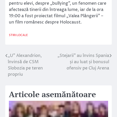
pentru elevi, despre „bullying”, un fenomen care
afectează tinerii din întreaga lume, iar de la ora
19:00 a fost proiectat filmul „Valea Plângerii” –
un film românesc despre Holocaust.
STIRI LOCALE
„U” Alexandrion,
„Stejarii” au învins Spania
Navigare
învinsă de CSM
și au luat și bonusul
în
Slobozia pe teren
ofensiv pe Cluj Arena
propriu
articole
Articole asemănătoare