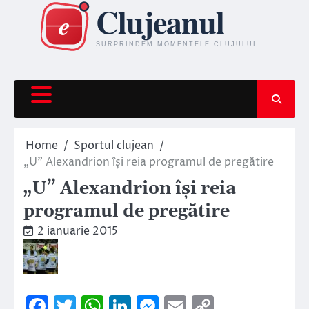
Skip
to
content
Home
Sportul clujean
„U” Alexandrion își reia programul de pregătire
„U” Alexandrion își reia
programul de pregătire
2 ianuarie 2015
Facebook
Twitter
WhatsApp
LinkedIn
Messenger
Email
Copy