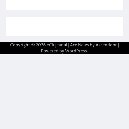
Copyright © 2026
eClujeanul
| Ace News by
Ascendoor
|
Powered by
WordPress
.