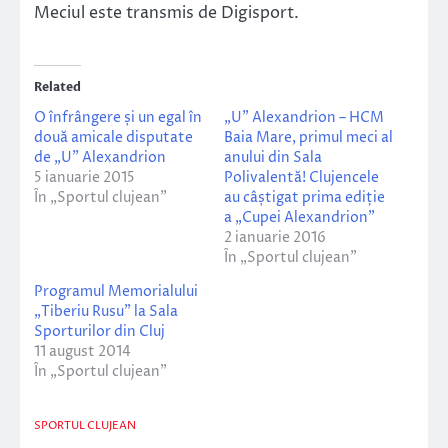
Meciul este transmis de Digisport.
Related
O înfrângere și un egal în
„U” Alexandrion – HCM
două amicale disputate
Baia Mare, primul meci al
de „U” Alexandrion
anului din Sala
5 ianuarie 2015
Polivalentă! Clujencele
În „Sportul clujean”
au câștigat prima ediție
a „Cupei Alexandrion”
2 ianuarie 2016
În „Sportul clujean”
Programul Memorialului
„Tiberiu Rusu” la Sala
Sporturilor din Cluj
11 august 2014
În „Sportul clujean”
SPORTUL CLUJEAN