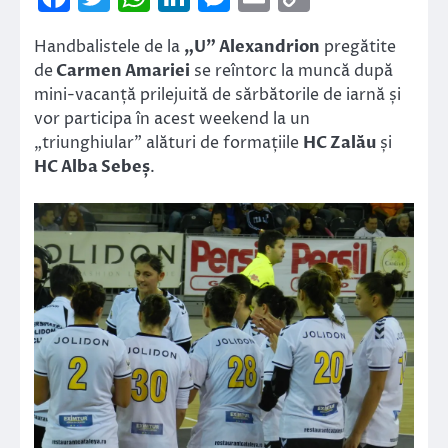
Link
Handbalistele de la
„U” Alexandrion
pregătite
de
Carmen Amariei
se reîntorc la muncă după
mini-vacanță prilejuită de sărbătorile de iarnă și
vor participa în acest weekend la un
„triunghiular” alături de formațiile
HC Zalău
și
HC Alba Sebeș
.