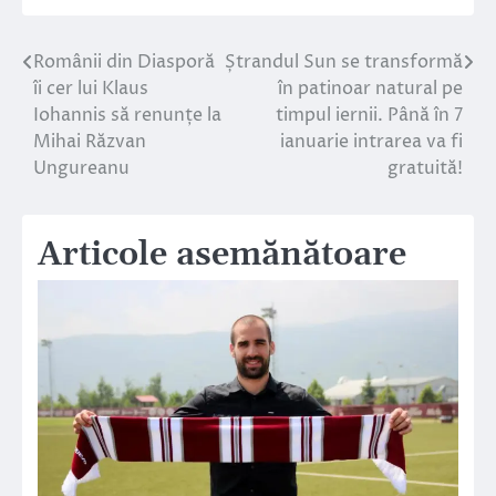
Românii din Diasporă
Ștrandul Sun se transformă
Navigare
îi cer lui Klaus
în patinoar natural pe
în
Iohannis să renunțe la
timpul iernii. Până în 7
Mihai Răzvan
ianuarie intrarea va fi
articole
Ungureanu
gratuită!
Articole asemănătoare