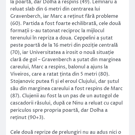
la poartă, dar Dolha a respins (49). Lemnaru a
reluat slab din 6 metri din centrarea lui
Gravenberch, iar Marc a reținut fără probleme
(60). Partida a fost foarte echilibrată, cele două
formații s-au tatonat reciproc la mijlocul
terenului în repriza a doua. Ceppelini a șutat
peste poartă de la 16 metri din poziție centrală
(70), iar Universitatea a irosit o nouă situație
clară de gol – Gravenberch a șutat din marginea
careului, Marc a respins, balonul a ajuns la
Viveiros, care a ratat ținta din 5 metri (80).
Stojanovic putea fi și el eroul Clujului, dar șutul
său din marginea careului a fost respins de Marc
(87). Clujenii au fost la un pas de un autogol de
cascadorii râsului, după ce Ninu a reluat cu capul
periculos spre propria poartă, dar Dolha a
reținut (90+3).
Cele două reprize de prelungiri nu au adus nici o