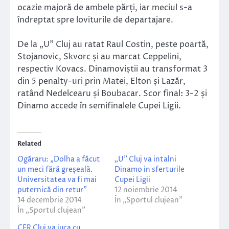
ocazie majoră de ambele părți, iar meciul s-a
îndreptat spre loviturile de departajare.
De la „U” Cluj au ratat Raul Costin, peste poartă,
Stojanovic, Skvorc și au marcat Ceppelini,
respectiv Kovacs. Dinamoviștii au transformat 3
din 5 penalty-uri prin Matei, Elton și Lazăr,
ratând Nedelcearu și Boubacar. Scor final: 3-2 și
Dinamo accede în semifinalele Cupei Ligii.
Related
Ogăraru: „Dolha a făcut
„U” Cluj va intalni
un meci fără greșeală.
Dinamo in sferturile
Universitatea va fi mai
Cupei Ligii
puternică din retur”
12 noiembrie 2014
14 decembrie 2014
În „Sportul clujean”
În „Sportul clujean”
CFR Cluj va juca cu