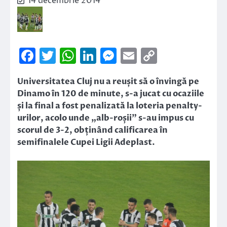
14 decembrie 2014
Facebook
Twitter
WhatsApp
LinkedIn
Messenger
Email
Copy
Link
Universitatea Cluj nu a reușit să o învingă pe
Dinamo în 120 de minute, s-a jucat cu ocaziile
și la final a fost penalizată la loteria penalty-
urilor, acolo unde „alb-roșii” s-au impus cu
scorul de 3-2, obținând calificarea în
semifinalele Cupei Ligii Adeplast.