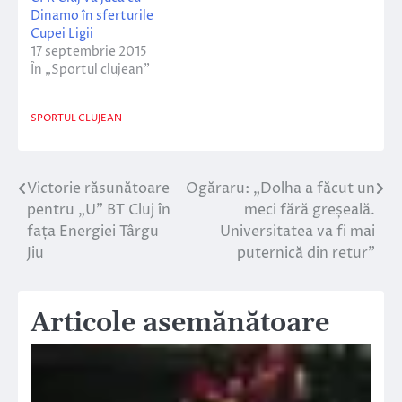
Dinamo în sferturile
Cupei Ligii
17 septembrie 2015
În „Sportul clujean”
SPORTUL CLUJEAN
Victorie răsunătoare
Ogăraru: „Dolha a făcut un
Navigare
pentru „U” BT Cluj în
meci fără greșeală.
în
fața Energiei Târgu
Universitatea va fi mai
Jiu
puternică din retur”
articole
Articole asemănătoare