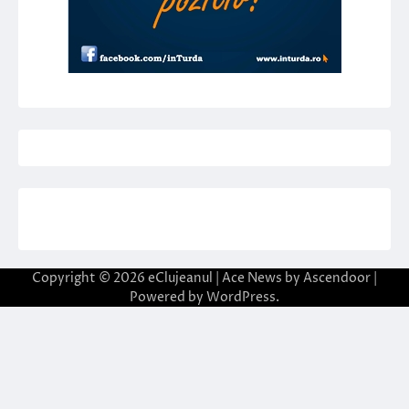
Copyright © 2026
eClujeanul
| Ace News by
Ascendoor
|
Powered by
WordPress
.