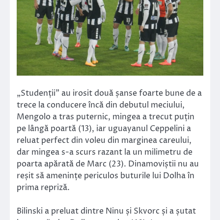
„Studenții” au irosit două șanse foarte bune de a
trece la conducere încă din debutul meciului,
Mengolo a tras puternic, mingea a trecut puțin
pe lângă poartă (13), iar uguayanul Ceppelini a
reluat perfect din voleu din marginea careului,
dar mingea s-a scurs razant la un milimetru de
poarta apărată de Marc (23). Dinamoviștii nu au
reșit să amenințe periculos buturile lui Dolha în
prima repriză.
Bilinski a preluat dintre Ninu și Skvorc și a șutat