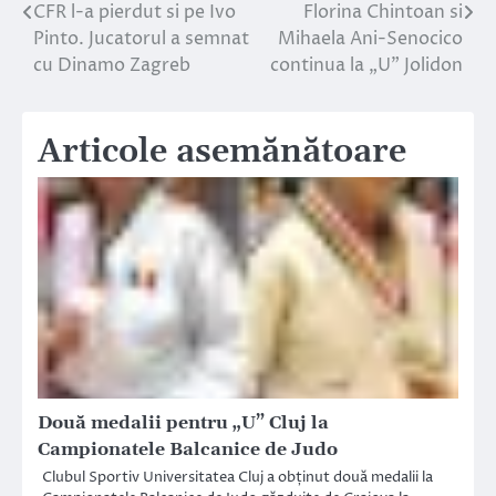
CFR l-a pierdut si pe Ivo
Florina Chintoan si
Navigare
Pinto. Jucatorul a semnat
Mihaela Ani-Senocico
în
cu Dinamo Zagreb
continua la „U” Jolidon
articole
Articole asemănătoare
Două medalii pentru „U” Cluj la
Campionatele Balcanice de Judo
Clubul Sportiv Universitatea Cluj a obținut două medalii la