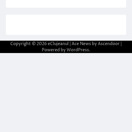
Copyright © 2026
eClujeanul
| Ace News by
Ascendoor
|
Powered by
WordPress
.