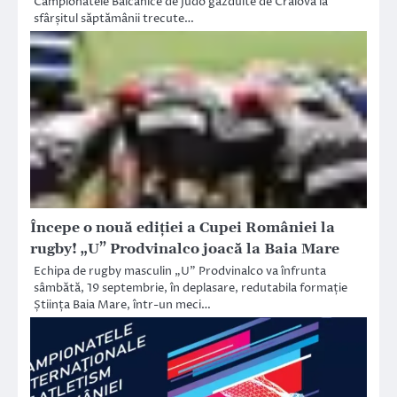
Campionatele Balcanice de Judo găzduite de Craiova la
sfârșitul săptămânii trecute…
Începe o nouă ediției a Cupei României la
rugby! „U” Prodvinalco joacă la Baia Mare
Echipa de rugby masculin „U” Prodvinalco va înfrunta
sâmbătă, 19 septembrie, în deplasare, redutabila formație
Știința Baia Mare, într-un meci…