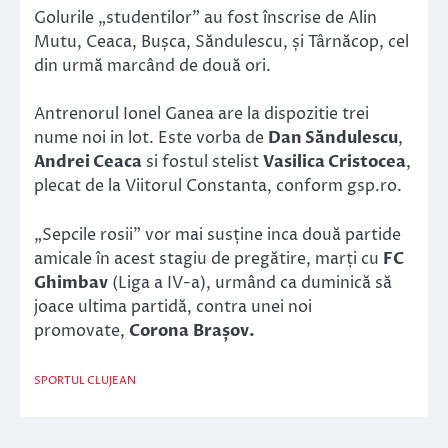
Golurile „studentilor” au fost înscrise de Alin
Mutu, Ceaca, Bușca, Săndulescu, și Târnăcop, cel
din urmă marcând de două ori.
Antrenorul Ionel Ganea are la dispozitie trei
nume noi in lot. Este vorba de
Dan Săndulescu
,
Andrei Ceaca
si fostul stelist
Vasilica Cristocea
,
plecat de la Viitorul Constanta, conform gsp.ro.
„Sepcile rosii” vor mai susține inca două partide
amicale în acest stagiu de pregătire, marți cu
FC
Ghimbav
(Liga a IV-a), urmând ca duminică să
joace ultima partidă, contra unei noi
promovate,
Corona Brașov.
SPORTUL CLUJEAN