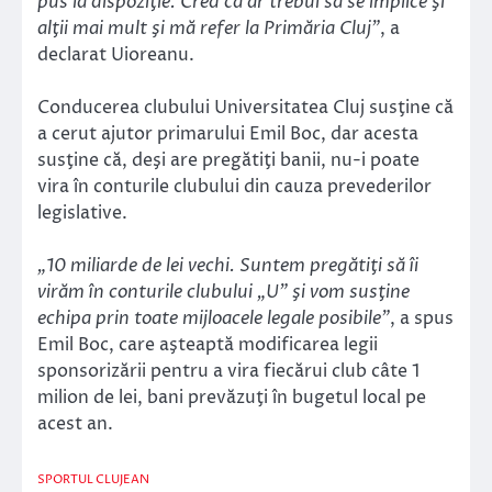
pus la dispoziţie. Cred că ar trebui să se implice şi
alţii mai mult şi mă refer la Primăria Cluj”
, a
declarat Uioreanu.
Conducerea clubului Universitatea Cluj susţine că
a cerut ajutor primarului Emil Boc, dar acesta
susţine că, deşi are pregătiţi banii, nu-i poate
vira în conturile clubului din cauza prevederilor
legislative.
„10 miliarde de lei vechi. Suntem pregătiţi să îi
virăm în conturile clubului „U” şi vom susţine
echipa prin toate mijloacele legale posibile”
, a spus
Emil Boc, care aşteaptă modificarea legii
sponsorizării pentru a vira fiecărui club câte 1
milion de lei, bani prevăzuţi în bugetul local pe
acest an.
SPORTUL CLUJEAN