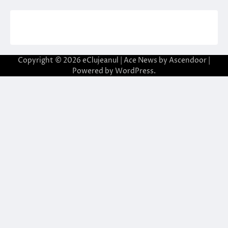
Copyright © 2026
eClujeanul
| Ace News by
Ascendoor
|
Powered by
WordPress
.