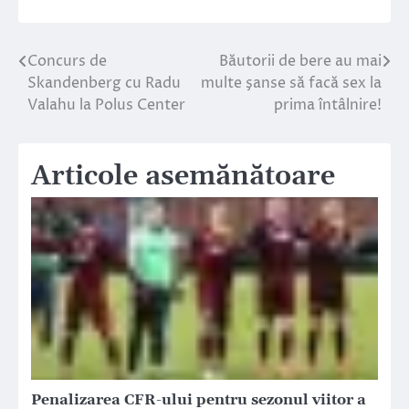
Concurs de
Băutorii de bere au mai
Navigare
Skandenberg cu Radu
multe şanse să facă sex la
în
Valahu la Polus Center
prima întâlnire!
articole
Articole asemănătoare
Penalizarea CFR-ului pentru sezonul viitor a