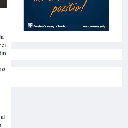
da
nzi
din
deo
 al
n