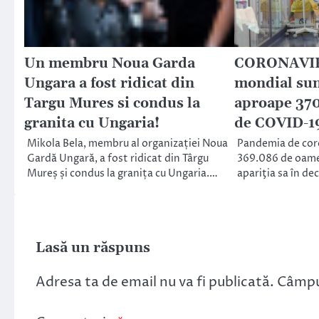
Un membru Noua Garda
CORONAVIRU
Ungara a fost ridicat din
mondial sun
Targu Mures si condus la
aproape 370
granita cu Ungaria!
de COVID-1
Mikola Bela, membru al organizației Noua
Pandemia de coro
Gardă Ungară, a fost ridicat din Târgu
369.086 de oamen
Mureș și condus la granița cu Ungaria.…
apariţia sa în de
Lasă un răspuns
Adresa ta de email nu va fi publicată.
Câmpur