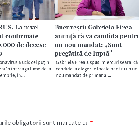
S. La nivel
București: Gabriela Firea
t confirmate
anunță că va candida pentr
.000 de decese
un nou mandat: „Sunt
9
pregătită de luptă”
navirus a ucis cel puţin
Gabriela Firea a spus, miercuri seara, că
i în întreaga lume de la
candida la alegerile locale pentru un un
cembrie, în…
nou mandat de primar al…
ile obligatorii sunt marcate cu
*