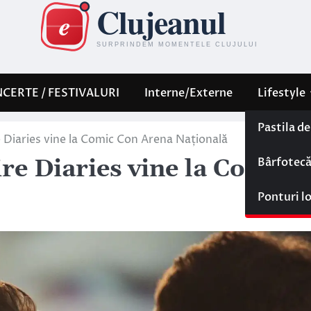
CERTE / FESTIVALURI
Interne/Externe
Lifestyle
Pastila d
 Diaries vine la Comic Con Arena Națională
Bârfotec
re Diaries vine la Comic
Ponturi l