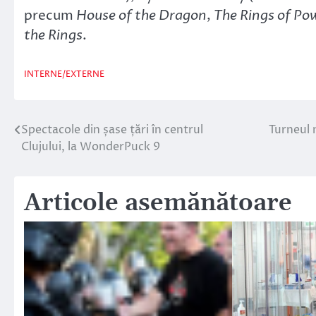
precum
House of the Dragon
,
The Rings of Po
the Rings
.
INTERNE/EXTERNE
Spectacole din șase țări în centrul
Turneul 
Navigare
Clujului, la WonderPuck 9
în
articole
Articole asemănătoare