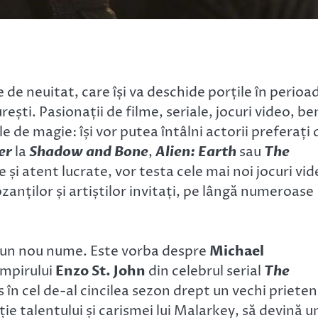
 de neuitat, care își va deschide porțile în perioa
ști. Pasionații de filme, seriale, jocuri video, be
e de magie: își vor putea întâlni actorii preferați 
er
la
Shadow and Bone
,
Alien: Earth
sau
The
și atent lucrate, vor testa cele mai noi jocuri vi
zanților și artiștilor invitați, pe lângă numeroase
u un nou nume. Este vorba despre
Michael
ampirului
Enzo St. John
din celebrul serial
The
 în cel de-al cincilea sezon drept un vechi prieten
ie talentului și carismei lui Malarkey, să devină u