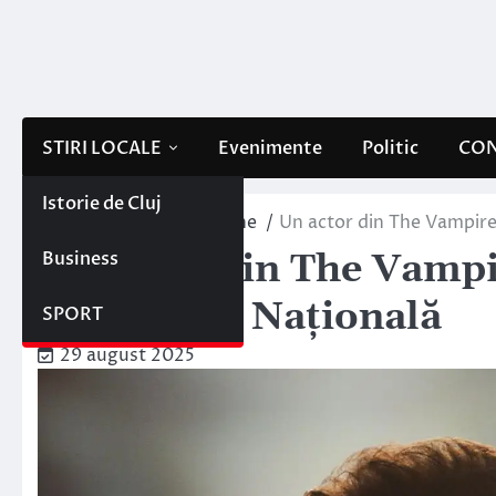
Skip
to
content
STIRI LOCALE
Evenimente
Politic
CON
Istorie de Cluj
Home
Interne/Externe
Un actor din The Vampire
Business
Un actor din The Vampi
Con Arena Națională
SPORT
29 august 2025