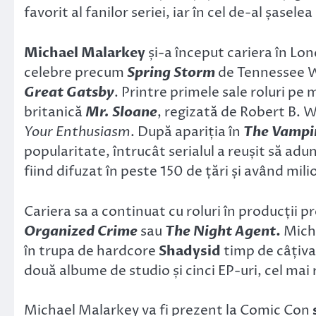
favorit al fanilor seriei, iar în cel de-al șasel
Michael Malarkey
și-a început cariera în Lon
celebre precum
Spring Storm
de Tennessee W
Great Gatsby
. Printre primele sale roluri pe 
britanică
Mr. Sloane
, regizată de Robert B. W
Your Enthusiasm
. După apariția în
The Vampir
popularitate, întrucât serialul a reușit să ad
fiind difuzat în peste 150 de țări și având mil
Cariera sa a continuat cu roluri în producții 
Organized Crime
sau
The Night Agent
.
Micha
în trupa de hardcore
Shadysid
timp de câțiva 
două albume de studio și cinci EP-uri, cel mai
Michael Malarkey va fi prezent la Comic Con