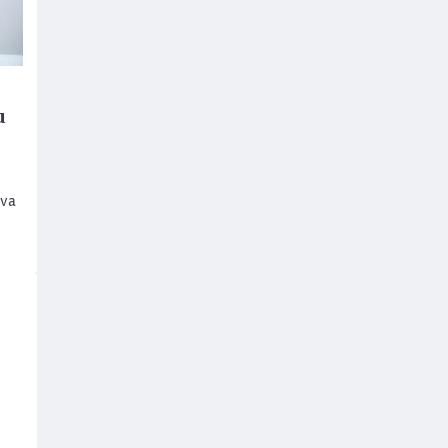
u
 va