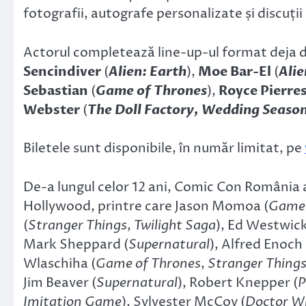
fotografii, autografe personalizate și discuții 
Actorul completează line-up-ul format deja 
Sencindiver
(
Alien: Earth
),
Moe Bar-El
(
Alie
Sebastian
(
Game of Thrones
),
Royce Pierre
Webster
(
The Doll Factory, Wedding Seaso
Biletele sunt disponibile, în număr limitat, pe
De-a lungul celor 12 ani, Comic Con România a 
Hollywood, printre care Jason Momoa (
Game 
(
Stranger Things
,
Twilight Saga
), Ed Westwick
Mark Sheppard (
Supernatural
), Alfred Enoch 
Wlaschiha (
Game of Thrones
,
Stranger Thing
Jim Beaver (
Supernatural
), Robert Knepper (
P
Imitation Game
), Sylvester McCoy (
Doctor W