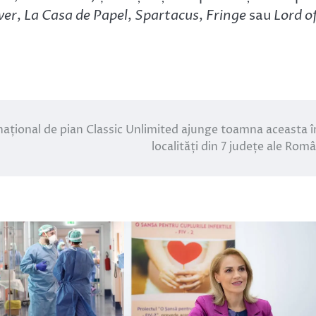
wer
,
La Casa de Papel
,
Spartacus
,
Fringe
sau
Lord o
național de pian Classic Unlimited ajunge toamna aceasta î
localități din 7 județe ale Româ