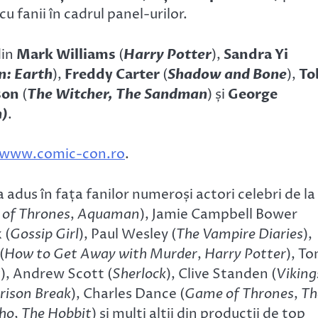
cu fanii în cadrul panel-urilor.
din
Mark Williams
(
Harry Potter
),
Sandra Yi
n: Earth
),
Freddy Carter
(
Shadow and Bone
),
To
son
(
The Witcher, The Sandman
) și
George
n)
.
www.comic-con.ro
.
adus în fața fanilor numeroși actori celebri de la
of Thrones
,
Aquaman
), Jamie Campbell Bower
 (
Gossip Girl
), Paul Wesley (
The Vampire Diaries
),
(
How to Get Away with Murder
,
Harry Potter
), T
s
), Andrew Scott (
Sherlock
), Clive Standen (
Viking
rison Break
), Charles Dance (
Game of Thrones
,
Th
ho
,
The Hobbit
) și mulți alții din producții de top