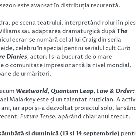
ea sezon este avansat în distribuția recurentă.
dra, pe scena teatrului, interpretând roluri în pie
illiams sau adaptarea dramaturgică după
The
micul ecran se numără cel al lui Craig din seria
eide, celebru în special pentru serialul cult
Curb
e Diaries
, actorul s-a bucurat de o mare
une o comunitate impresionantă la nivel mondial,
ioane de urmăritori.
precum
Westworld
,
Quantum Leap
,
L
aw & Order:
el Malarkey este și un talentat muzician. A activ
ani, iar apoi și-a dezvoltat proiectul solo, lansân
 recent,
Future Tense
, apărând chiar anul trecut.
sâmbătă și duminică (13 și 14 septembrie)
pent