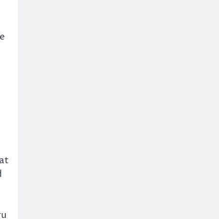
se
at
d
ru