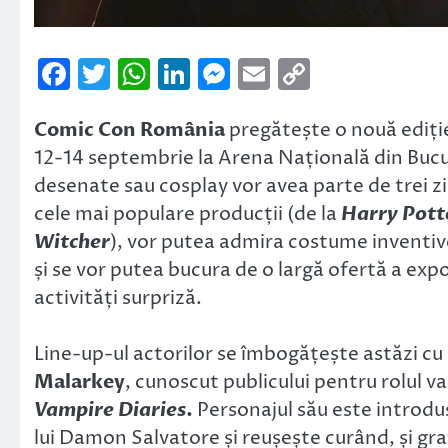
Facebook
Twitter
WhatsApp
LinkedIn
Messenger
Email
Copy
Link
Comic Con România
pregătește o nouă ediție
12-14 septembrie la Arena Națională din Bucure
desenate sau cosplay vor avea parte de trei zil
cele mai populare producții (de la
Harry Pott
Witcher
), vor putea admira costume inventive 
și se vor putea bucura de o largă ofertă a expo
activități surpriză.
Line-up-ul actorilor se îmbogățește astăzi c
Malarkey
, cunoscut publicului pentru rolul v
Vampire Diaries
.
Personajul său este introdus
lui Damon Salvatore și reușește curând, și graț