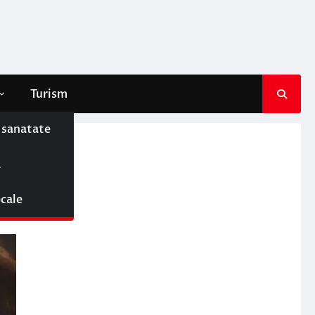
Turism
e sanatate
ă
ocale