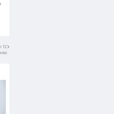
f
n 12
niei