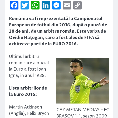
Facebook
Twitter
WhatsApp
LinkedIn
Messenger
Email
Copy
Link
România va fi reprezentată la Campionatul
European de fotbal din 2016, după o pauză de
28 de ani, de un arbitru român. Este vorba de
Ovidiu Hațegan, care a fost ales de FIFA să
arbitreze partide la EURO 2016.
Ultimul arbitru
roman care a oficial
la Euro a fost Ioan
Igna, in anul 1988.
Lista arbitrilor de
la Euro 2016:
Martin Atkinson
GAZ METAN MEDIAS – FC
(Anglia), Felix Brych
BRASOV 1-1, sezon 2009-