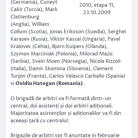
(Germania), Cuneyt
2010, etapa 11,
Cakir (Turcia), Mark
23.10.2009
Clattenburg
(Anglia), William
Collum (Scotia), Jonas Eriksson (Suedia), Serghei
Karasev (Rusia), Viktor Kassai (Ungaria), Pavel
Kralovec (Cehia), Bjorn Kuipers (Olanda),
Szymon Marciniak (Polonia), Milorad Mazic
(Serbia), Svein Moen (Norvegia), Nicola Rizzoli
(Italia), Damir Skomina (Slovenia), Clement
Turpin (Franta), Carlos Velasco Carballo (Spania)
si
Ovidiu Hategan (Romania)
.
O brigadă de arbitri va fi formată dintr-un
central, doi asistenți și doi arbitri adiționali.
Majoritatea asistenților și adiționalilor va fi din
aceeași țară cu centralul.
Brigazile de arbitri vor fi anuntate in februarie