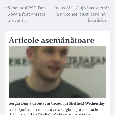
Senatorul PSD Dan
Iulius Mall Cluj vă așteaptă
Navigare
Șova a fost arestat
la un concert extraordinar
în
preventiv
de Crăciun
articole
Articole asemănătoare
Sergiu Buș a debutat în tricoul lui Sheffield Wednesday
Fostul jucător al celor de la CFR, Sergiu Buș, a debutat în
tricoul celor de la Sheffield Wednesday, evoluând o…