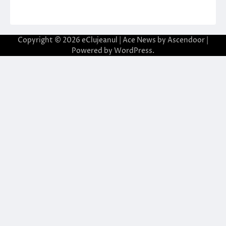
Copyright © 2026
eClujeanul
| Ace News by
Ascendoor
|
Powered by
WordPress
.