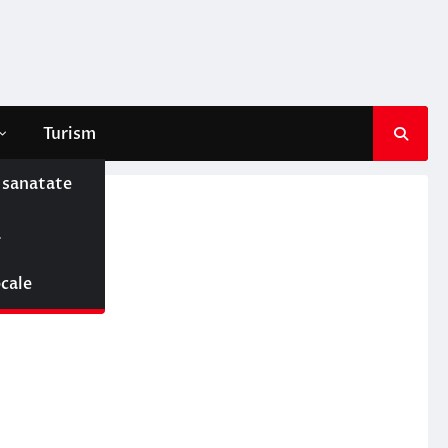
Turism
e sanatate
ă
ocale