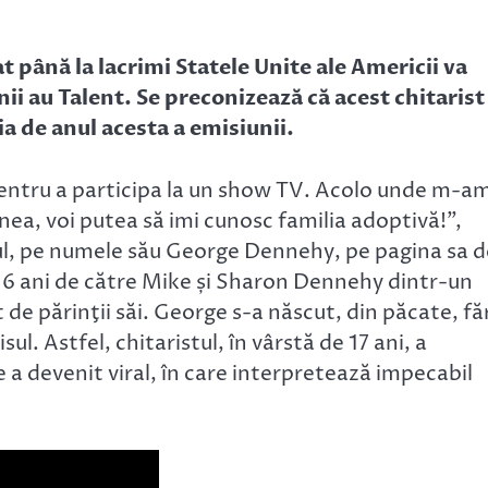
 până la lacrimi Statele Unite ale Americii va
ii au Talent. Se preconizează că acest chitarist
ia de anul acesta a emisiunii.
entru a participa la un show TV. Acolo unde m-a
ea, voi putea să imi cunosc familia adoptivă!”,
tul, pe numele său George Dennehy, pe pagina sa d
16 ani de către Mike și Sharon Dennehy dintr-un
e părinţii săi. George s-a născut, din păcate, fă
ul. Astfel, chitaristul, în vârstă de 17 ani, a
 a devenit viral, în care interpretează impecabil