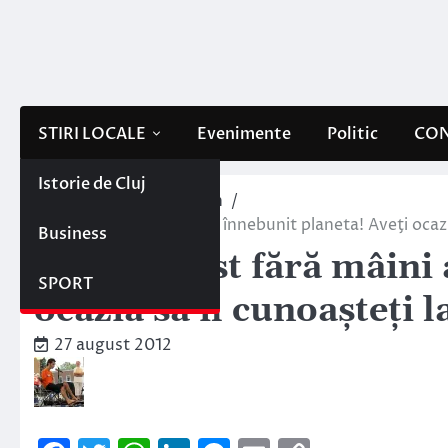
Skip
to
content
STIRI LOCALE
Evenimente
Politic
CON
Istorie de Cluj
Home
Sportul clujean
Un chitarist fără mâini a înnebunit planeta! Aveţi ocazi
Business
Un chitarist fără mâini 
SPORT
ocazia să îl cunoaşteţi 
27 august 2012