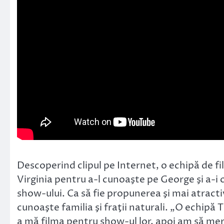
Descoperind clipul pe Internet, o echipă de fi
Virginia pentru a-l cunoaşte pe George şi a-i o
show-ului. Ca să fie propunerea şi mai atracti
cunoaşte familia şi fraţii naturali. „O echipă 
a mă filma pentru show-ul lor, apoi am să mer