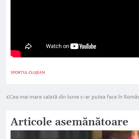
SPORTUL CLUJEAN
Cea mai mare salată din lume s-ar putea face în Român
Navigare
în
Articole asemănătoare
articole