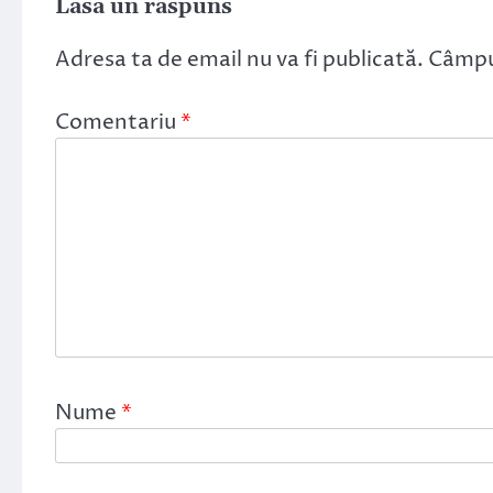
Lasă un răspuns
Adresa ta de email nu va fi publicată.
Câmpur
Comentariu
*
Nume
*