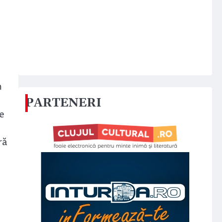
m
PARTENERI
e
ră