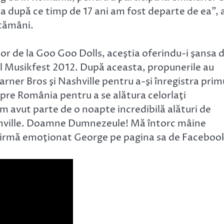
lia după ce timp de 17 ani am fost departe de ea”, 
ptămâni.
elor de la Goo Goo Dolls, aceştia oferindu-i şansa 
rul Musikfest 2012. După aceasta, propunerile au
Warner Bros şi Nashville pentru a-şi înregistra prim
pre România pentru a se alătura celorlaţi
 avut parte de o noapte incredibilă alături de
ashville. Doamne Dumnezeule! Mă întorc mâine
afirmă emoţionat George pe pagina sa de Faceboo