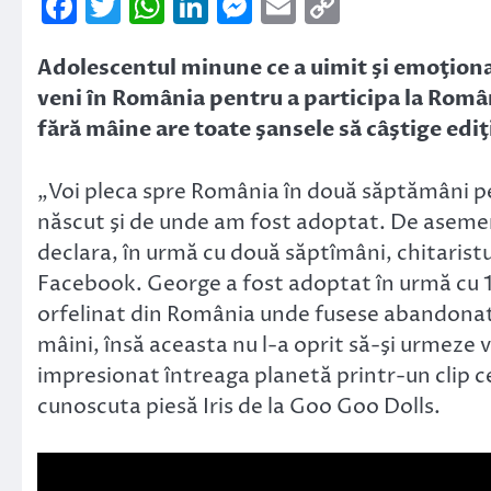
Facebook
Twitter
WhatsApp
LinkedIn
Messenger
Email
Copy
Link
Adolescentul minune ce a uimit şi emoţionat
veni în România pentru a participa la Român
fără mâine are toate şansele să câştige ediţ
„Voi pleca spre România în două săptămâni p
născut şi de unde am fost adoptat. De asemen
declara, în urmă cu două săptîmâni, chitaris
Facebook. George a fost adoptat în urmă cu 
orfelinat din România unde fusese abandonat d
mâini, însă aceasta nu l-a oprit să-şi urmeze vis
impresionat întreaga planetă printr-un clip ce
cunoscuta piesă Iris de la Goo Goo Dolls.