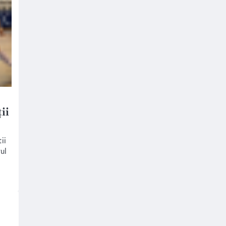
ii
ii
rul