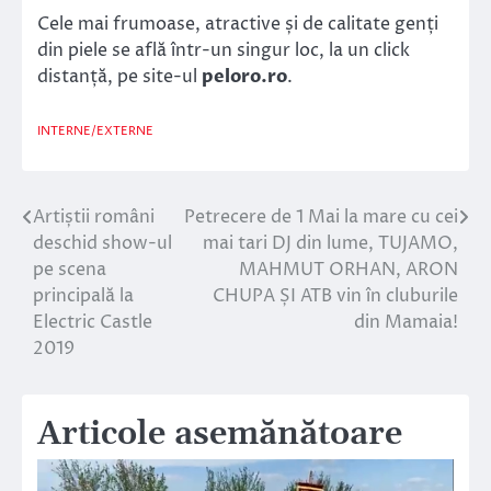
Cele mai frumoase, atractive și de calitate genți
din piele se află într-un singur loc, la un click
distanță, pe site-ul
peloro.ro
.
INTERNE/EXTERNE
Artiștii români
Petrecere de 1 Mai la mare cu cei
Navigare
deschid show-ul
mai tari DJ din lume, TUJAMO,
în
pe scena
MAHMUT ORHAN, ARON
principală la
CHUPA ȘI ATB vin în cluburile
articole
Electric Castle
din Mamaia!
2019
Articole asemănătoare