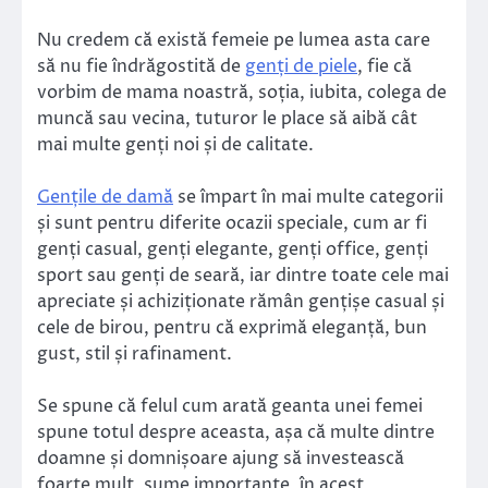
Nu credem că există femeie pe lumea asta care
să nu fie îndrăgostită de
genți de piele
, fie că
vorbim de mama noastră, soția, iubita, colega de
muncă sau vecina, tuturor le place să aibă cât
mai multe genți noi și de calitate.
Gențile de damă
se împart în mai multe categorii
și sunt pentru diferite ocazii speciale, cum ar fi
genți casual, genți elegante, genți office, genți
sport sau genți de seară, iar dintre toate cele mai
apreciate și achiziționate rămân gențișe casual și
cele de birou, pentru că exprimă eleganță, bun
gust, stil și rafinament.
Se spune că felul cum arată geanta unei femei
spune totul despre aceasta, așa că multe dintre
doamne și domnișoare ajung să investească
foarte mult, sume importante, în acest