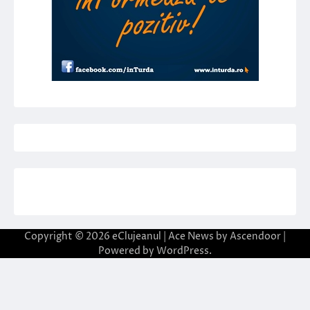
Copyright © 2026
eClujeanul
| Ace News by
Ascendoor
|
Powered by
WordPress
.