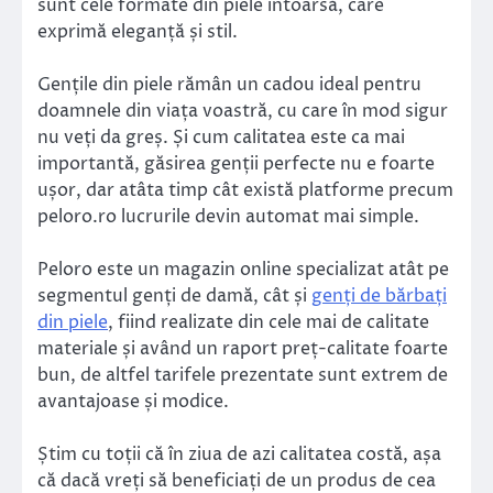
sunt cele formate din piele întoarsă, care
exprimă eleganță și stil.
Gențile din piele rămân un cadou ideal pentru
doamnele din viața voastră, cu care în mod sigur
nu veți da greș. Și cum calitatea este ca mai
importantă, găsirea genții perfecte nu e foarte
ușor, dar atâta timp cât există platforme precum
peloro.ro lucrurile devin automat mai simple.
Peloro este un magazin online specializat atât pe
segmentul genți de damă, cât și
genți de bărbați
din piele
, fiind realizate din cele mai de calitate
materiale și având un raport preț-calitate foarte
bun, de altfel tarifele prezentate sunt extrem de
avantajoase și modice.
Știm cu toții că în ziua de azi calitatea costă, așa
că dacă vreți să beneficiați de un produs de cea