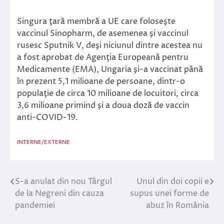
Singura ţară membră a UE care foloseşte
vaccinul Sinopharm, de asemenea şi vaccinul
rusesc Sputnik V, deşi niciunul dintre acestea nu
a fost aprobat de Agenţia Europeană pentru
Medicamente (EMA), Ungaria şi-a vaccinat până
în prezent 5,1 milioane de persoane, dintr-o
populaţie de circa 10 milioane de locuitori, circa
3,6 milioane primind şi a doua doză de vaccin
anti-COVID-19.
INTERNE/EXTERNE
S-a anulat din nou Târgul
Unul din doi copii e
Navigare
de la Negreni din cauza
supus unei forme de
în
pandemiei
abuz în România
articole