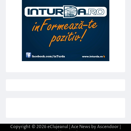
Copyright © 2026
eClujeanul
| Ace News by
Ascendoor
|