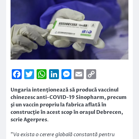
Facebook
Twitter
WhatsApp
LinkedIn
Messenger
Email
Copy
Link
Ungaria intenţionează să producă vaccinul
chinezesc anti-COVID-19 Sinopharm, precum
şi un vaccin propriu la fabrica aflată în
construcţie în acest scop în oraşul Debrecen,
scrie Agerpres
.
”
Va exista o cerere globală constantă pentru