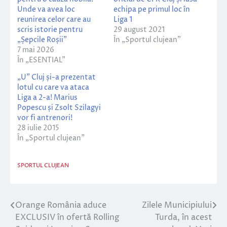
Unde va avea loc
echipa pe primul loc în
reunirea celor care au
Liga 1
scris istorie pentru
29 august 2021
„Șepcile Roșii”
În „Sportul clujean”
7 mai 2026
În „ESENTIAL”
„U” Cluj și-a prezentat
lotul cu care va ataca
Liga a 2-a! Marius
Popescu și Zsolt Szilagyi
vor fi antrenori!
28 iulie 2015
În „Sportul clujean”
SPORTUL CLUJEAN
Orange România aduce
Zilele Municipiului
Navigare
EXCLUSIV în ofertă Rolling
Turda, în acest
în