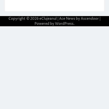
Copyright © 2026
eClujeanul
| Ace News by
Ascendoor
|
Powered by
WordPress
.