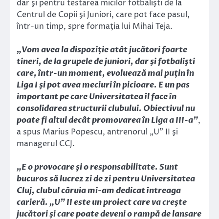
dar şi pentru testarea micilor fotbalişti de la
Centrul de Copii şi Juniori, care pot face pasul,
într-un timp, spre formaţia lui Mihai Teja.
„Vom avea la dispoziţie atât jucători foarte
tineri, de la grupele de juniori, dar şi fotbalişti
care, într-un moment, evoluează mai puţin în
Liga I şi pot avea meciuri în picioare. E un pas
important pe care Universitatea îl face în
consolidarea structurii clubului. Obiectivul nu
poate fi altul decât promovarea în Liga a III-a”
,
a spus Marius Popescu, antrenorul „U” II şi
managerul CCJ.
„E o provocare şi o responsabilitate. Sunt
bucuros să lucrez zi de zi pentru Universitatea
Cluj, clubul căruia mi-am dedicat întreaga
carieră. „U” II este un proiect care va creşte
jucători şi care poate deveni o rampă de lansare