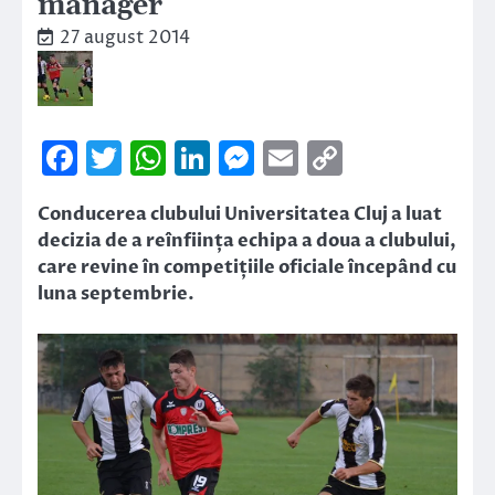
manager
27 august 2014
Facebook
Twitter
WhatsApp
LinkedIn
Messenger
Email
Copy
Link
Conducerea clubului Universitatea Cluj a luat
decizia de a reînființa echipa a doua a clubului,
care revine în competițiile oficiale începând cu
luna septembrie.