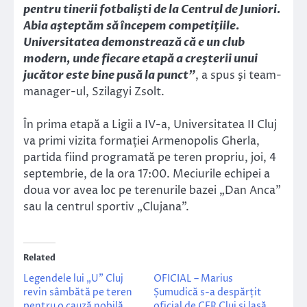
pentru tinerii fotbalişti de la Centrul de Juniori.
Abia aşteptăm să începem competiţiile.
Universitatea demonstrează că e un club
modern, unde fiecare etapă a creşterii unui
jucător este bine pusă la punct”
, a spus şi team-
manager-ul, Szilagyi Zsolt.
În prima etapă a Ligii a IV-a, Universitatea II Cluj
va primi vizita formației Armenopolis Gherla,
partida fiind programată pe teren propriu, joi, 4
septembrie, de la ora 17:00. Meciurile echipei a
doua vor avea loc pe terenurile bazei „Dan Anca”
sau la centrul sportiv „Clujana”.
Related
Legendele lui „U” Cluj
OFICIAL – Marius
revin sâmbătă pe teren
Șumudică s-a despărțit
pentru o cauză nobilă.
oficial de CFR Cluj și lasă