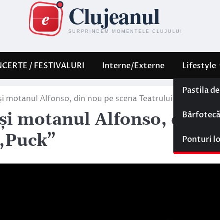
CERTE / FESTIVALURI
Interne/Externe
Lifestyle
Pastila d
i motanul Alfonso, din nou pe scena Teatrului „Puck”
Bârfotec
și motanul Alfonso, din
 „Puck”
Ponturi l