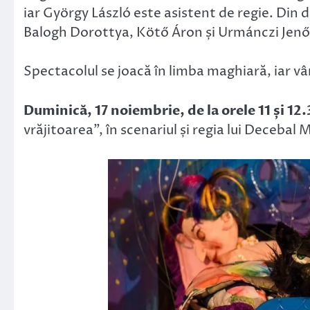
iar György László este asistent de regie. Din d
Balogh Dorottya, Kötő Áron și Urmánczi Jenő
Spectacolul se joacă în limba maghiară, iar 
Duminică, 17 noiembrie, de la orele 11 și 12.
vrăjitoarea”, în scenariul și regia lui Decebal 