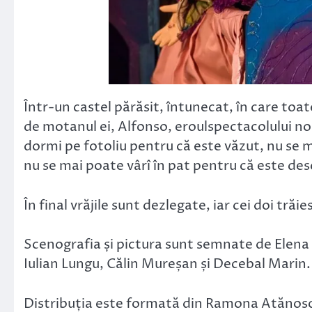
Într-un castel părăsit, întunecat, în care toate
de motanul ei, Alfonso, eroulspectacolului no
dormi pe fotoliu pentru că este văzut, nu se 
nu se mai poate vârî în pat pentru că este des
În final vrăjile sunt dezlegate, iar cei doi trăi
Scenografia și pictura sunt semnate de Elena 
Iulian Lungu, Călin Mureșan și Decebal Marin.
Distribuția este formată din Ramona Atănosoa