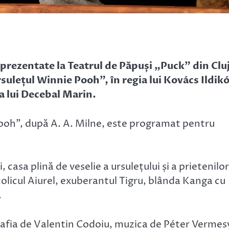
 prezentate la Teatrul de Păpuși „Puck” din Clu
ețul Winnie Pooh”, în regia lui Kovács Ildikó
ia lui Decebal Marin.
oh”, după A. A. Milne, este programat pentru
casa plină de veselie a ursulețului și a prietenilor
ncolicul Aiurel, exuberantul Tigru, blânda Kanga cu
.
afia de Valentin Codoiu, muzica de Péter Vermes