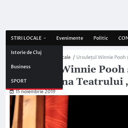
Skip
to
content
STIRI LOCALE
Evenimente
Politic
CON
Istorie de Cluj
Home
Evenimente locale
Ursulețul Winnie Pooh ș
Business
Ursulețul Winnie Pooh 
nou pe scena Teatrului
SPORT
15 noiembrie 2019