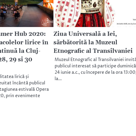
mer Hub 2020:
Ziua Universală a Iei,
colelor lirice în
sărbătorită la Muzeul
ntinuă la Cluj-
Etnografic al Transilvaniei
8, 29 si 30
Muzeul Etnografic al Transilvaniei invit
publicul interesat să participe duminică
24 iunie a.c., cu începere de la ora 13:00
tatea lirică și
la…
itat încântă publicul
stagiunea estivală Opera
0, prin evenimente