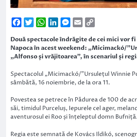
Facebook
Twitter
WhatsApp
LinkedIn
Messenger
Email
Copy
Link
Două spectacole îndrăgite de cei mici vor fi
Napoca în acest weekend: „Micimackó/”Ursul
„Alfonso și vrăjitoarea”, în scenariul și reg
Spectacolul „Micimackó/”Ursulețul Winnie Po
sâmbătă, 16 noiembrie, de la ora 11.
Povestea se petrece în Pădurea de 100 de acri, 
săi, timidul Purceluș, Iepurele cel ager, mela
aventurosul ei Roo și înțeleptul domn Bufniță
Regia este semnată de Kovács Ildikó, scenogr