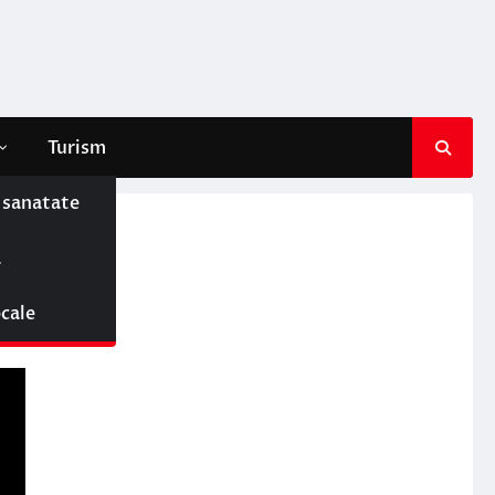
Turism
e sanatate
ă
ocale