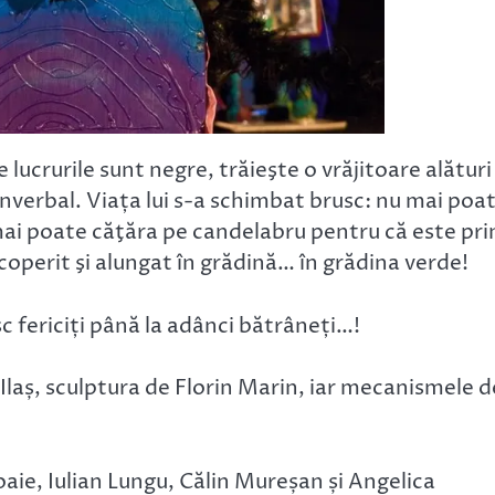
 lucrurile sunt negre, trăieşte o vrăjitoare alături
nverbal. Viața lui s-a schimbat brusc: nu mai poa
mai poate căţăra pe candelabru pentru că este pri
coperit şi alungat în grădină… în grădina verde!
esc fericiți până la adânci bătrâneți…!
Ilaș, sculptura de Florin Marin, iar mecanismele d
ie, Iulian Lungu, Călin Mureșan și Angelica