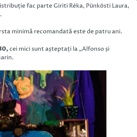
istribuție fac parte Giriti Réka, Pünkösti Laura,
.
vârsta minimă recomandată este de patru ani.
30,
cei mici sunt așteptați la „Alfonso și
Marin.