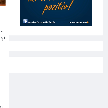
j-
 și
y,