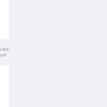
i de
graf