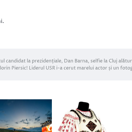
i.
ul candidat la prezidențiale, Dan Barna, selfie la Cluj alătur
lorin Piersic! Liderul USR i-a cerut marelui actor și un foto