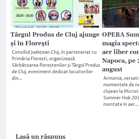
Târgul Produs de Cluj ajunge
OPERA Sum
și în Florești
magia specta
aer liber co
Consiliul Județean Cluj, în parteneriat cu
Primăria Florești, organizează
Napoca, pe 2
Sărbătoarea floreștenilor și Târgul Produs
august
de Cluj, eveniment dedicat locuitorilor
din…
Armonia, versatili
momentele de neu
clujean la Micro
Summer Hub 202
montate în aer…
Lasă un răspuns