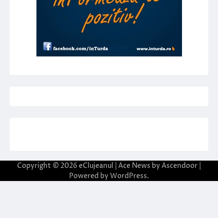
Copyright © 2026
eClujeanul
| Ace News by
Ascendoor
|
Powered by
WordPress
.