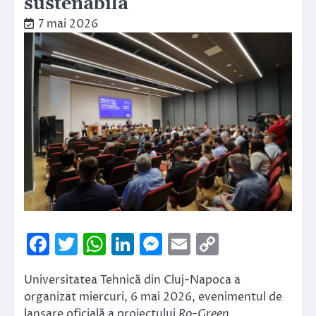
sustenabilă
7 mai 2026
Facebook
Twitter
WhatsApp
LinkedIn
Messenger
Email
Copy
Link
Universitatea Tehnică din Cluj-Napoca a
organizat miercuri, 6 mai 2026, evenimentul de
lansare oficială a proiectului
Ro-Green