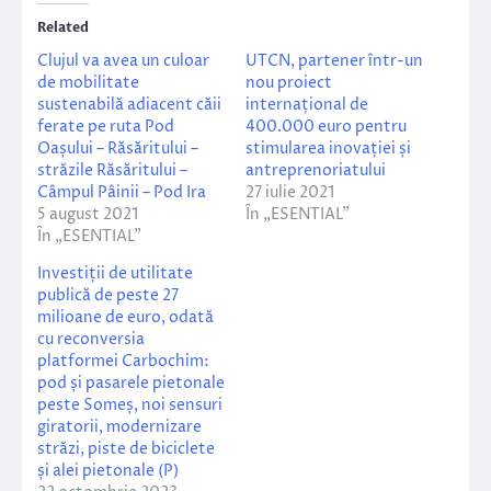
Related
Clujul va avea un culoar
UTCN, partener într-un
de mobilitate
nou proiect
sustenabilă adiacent căii
internațional de
ferate pe ruta Pod
400.000 euro pentru
Oașului – Răsăritului –
stimularea inovației și
străzile Răsăritului –
antreprenoriatului
Câmpul Pâinii – Pod Ira
27 iulie 2021
5 august 2021
În „ESENTIAL”
În „ESENTIAL”
Investiții de utilitate
publică de peste 27
milioane de euro, odată
cu reconversia
platformei Carbochim:
pod și pasarele pietonale
peste Someș, noi sensuri
giratorii, modernizare
străzi, piste de biciclete
și alei pietonale (P)