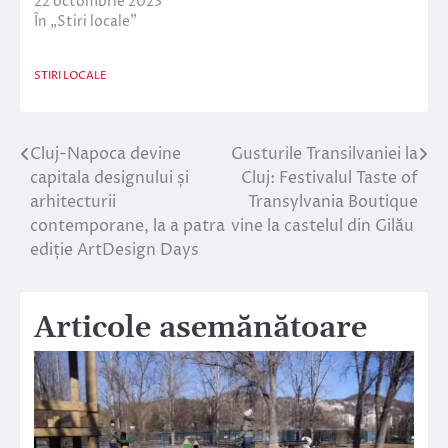
22 octombrie 2023
În „Stiri locale”
STIRI LOCALE
Cluj-Napoca devine
Gusturile Transilvaniei la
Navigare
capitala designului și
Cluj: Festivalul Taste of
în
arhitecturii
Transylvania Boutique
contemporane, la a patra
vine la castelul din Gilău
articole
ediție ArtDesign Days
Articole asemănătoare