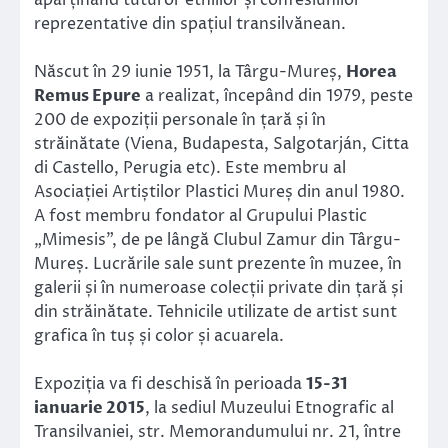
aparținând tuturor etniilor și confesiunilor
reprezentative din spațiul transilvănean.
Născut în 29 iunie 1951, la Târgu-Mureș,
Horea
Remus Epure
a realizat, începând din 1979, peste
200 de expoziții personale în țară și în
străinătate (Viena, Budapesta, Salgotarján, Citta
di Castello, Perugia etc). Este membru al
Asociației Artiștilor Plastici Mureș din anul 1980.
A fost membru fondator al Grupului Plastic
„Mimesis”, de pe lângă Clubul Zamur din Târgu-
Mureș. Lucrările sale sunt prezente în muzee, în
galerii și în numeroase colecții private din țară și
din străinătate. Tehnicile utilizate de artist sunt
grafica în tuș și color și acuarela.
Expoziția va fi deschisă în perioada
15-31
ianuarie 2015
, la sediul Muzeului Etnografic al
Transilvaniei, str. Memorandumului nr. 21, între