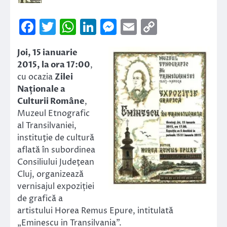
Facebook
Twitter
WhatsApp
LinkedIn
Messenger
Email
Copy
Link
Joi, 15 ianuarie
2015, la ora 17:00
,
cu ocazia
Zilei
Naționale a
Culturii Române
,
Muzeul Etnografic
al Transilvaniei,
instituţie de cultură
aflată în subordinea
Consiliului Judeţean
Cluj, organizează
vernisajul expoziției
de grafică a
artistului Horea Remus Epure, intitulată
„Eminescu in Transilvania”.