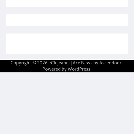
Copyright © 2026
eClujeanul
| Ace News by
Ascendoor
|
Powered by
WordPress
.