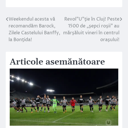
Weekendul acesta vă
Revol”U”ţie în Cluj! Peste
Navigare
recomandăm Barock,
1500 de „şepci roşii” au
în
Zilele Castelului Banffy,
mărşăluit vineri în centrul
la Bonţida!
oraşului!
articole
Articole asemănătoare