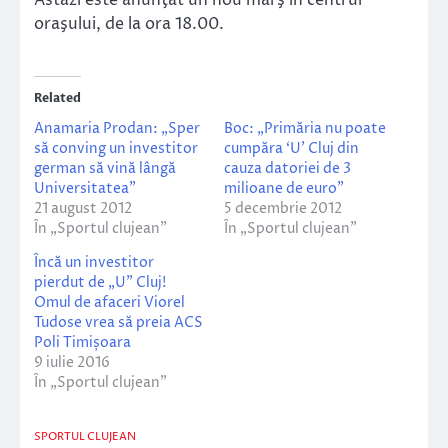
Astăzi este anunţat un nou marş în centrul
oraşului, de la ora 18.00.
Related
Anamaria Prodan: „Sper
Boc: „Primăria nu poate
să conving un investitor
cumpăra ‘U’ Cluj din
german să vină lângă
cauza datoriei de 3
Universitatea”
milioane de euro”
21 august 2012
5 decembrie 2012
În „Sportul clujean”
În „Sportul clujean”
Încă un investitor
pierdut de „U” Cluj!
Omul de afaceri Viorel
Tudose vrea să preia ACS
Poli Timișoara
9 iulie 2016
În „Sportul clujean”
SPORTUL CLUJEAN