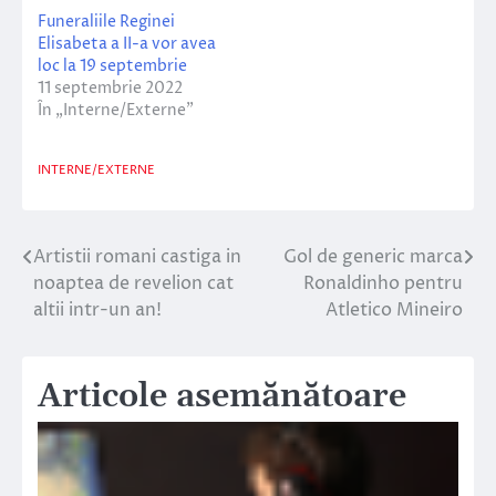
Funeraliile Reginei
Elisabeta a II-a vor avea
loc la 19 septembrie
11 septembrie 2022
În „Interne/Externe”
INTERNE/EXTERNE
Artistii romani castiga in
Gol de generic marca
Navigare
noaptea de revelion cat
Ronaldinho pentru
în
altii intr-un an!
Atletico Mineiro
articole
Articole asemănătoare