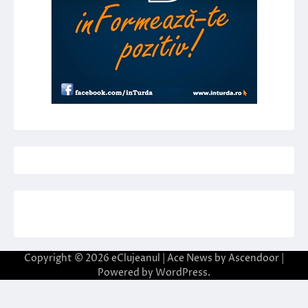
Copyright © 2026
eClujeanul
| Ace News by
Ascendoor
|
Powered by
WordPress
.