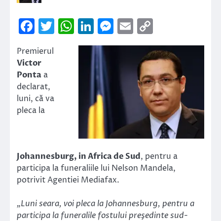
Facebook
Twitter
WhatsApp
LinkedIn
Messenger
Email
Copy
Link
Premierul
Victor
Ponta
a
declarat,
luni, că va
pleca la
Johannesburg, in Africa de Sud
, pentru a
participa la funeraliile lui Nelson Mandela,
potrivit Agentiei Mediafax.
„Luni seara, voi pleca la Johannesburg, pentru a
participa la funeralile fostului preşedinte sud-