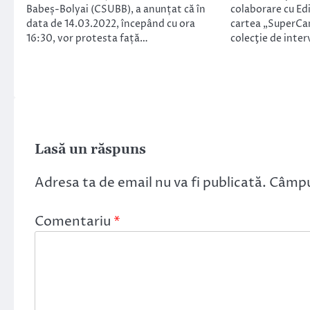
Babeș-Bolyai (CSUBB), a anunțat că în
colaborare cu Ed
data de 14.03.2022, începând cu ora
cartea „SuperCam
16:30, vor protesta față…
colecţie de inter
Lasă un răspuns
Adresa ta de email nu va fi publicată.
Câmpur
Comentariu
*