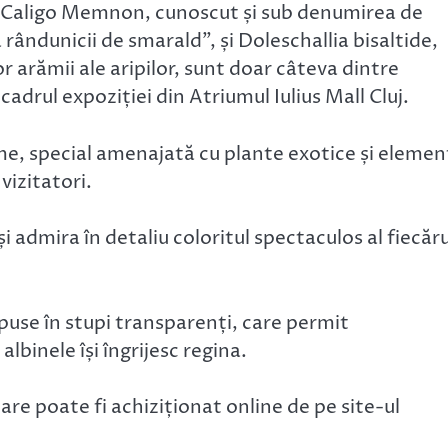
 Caligo Memnon, cunoscut și sub denumirea de
 rândunicii de smarald”, și Doleschallia bisaltide,
 arămii ale aripilor, sunt doar câteva dintre
cadrul expoziției din Atriumul Iulius Mall Cluj.
gime, special amenajată cu plante exotice și eleme
vizitatori.
i admira în detaliu coloritul spectaculos al fiecăru
puse în stupi transparenți, care permit
albinele își îngrijesc regina.
care poate fi achiziționat online de pe site-ul