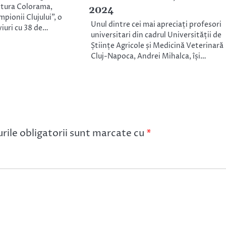
itura Colorama,
2024
pionii Clujului”, o
Unul dintre cei mai apreciați profesori
viuri cu 38 de…
universitari din cadrul Universității de
Științe Agricole și Medicină Veterinară
Cluj-Napoca, Andrei Mihalca, își…
ile obligatorii sunt marcate cu
*