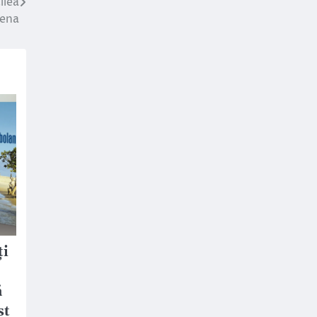
ilea
rena
ți
ă
st