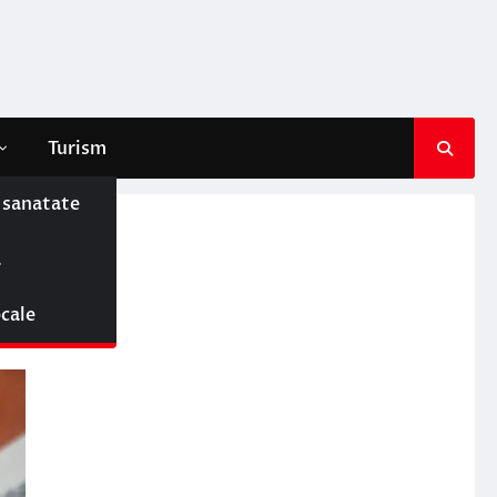
Turism
e sanatate
ă
ocale