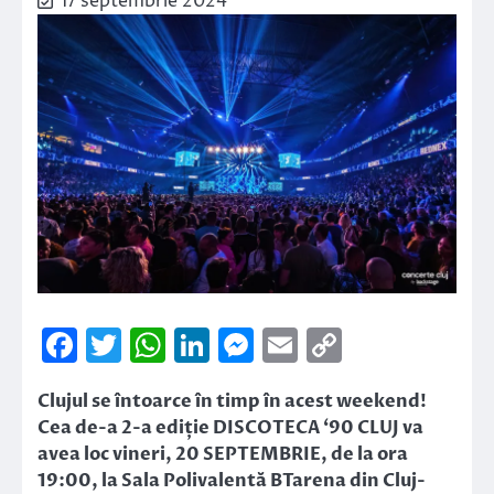
17 septembrie 2024
Facebook
Twitter
WhatsApp
LinkedIn
Messenger
Email
Copy
Link
Clujul se întoarce în timp în acest weekend!
Cea de-a 2-a ediție DISCOTECA ‘90 CLUJ va
avea loc vineri, 20 SEPTEMBRIE, de la ora
19:00, la Sala Polivalentă BTarena din Cluj-