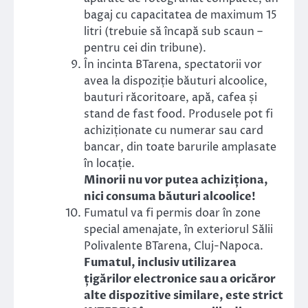
bagaj cu capacitatea de maximum 15
litri (trebuie să încapă sub scaun –
pentru cei din tribune).
În incinta BTarena, spectatorii vor
avea la dispoziție băuturi alcoolice,
bauturi răcoritoare, apă, cafea și
stand de fast food. Produsele pot fi
achiziționate cu numerar sau card
bancar, din toate barurile amplasate
în locație.
Minorii nu vor putea achiziționa,
nici consuma băuturi alcoolice!
Fumatul va fi permis doar în zone
special amenajate, în exteriorul Sălii
Polivalente BTarena, Cluj-Napoca.
Fumatul, inclusiv utilizarea
țigărilor electronice sau a oricăror
alte dispozitive similare, este strict