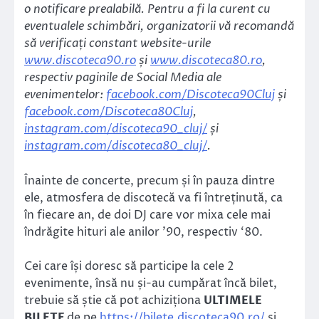
o notificare prealabilă. Pentru a fi la curent cu
eventualele schimbări, organizatorii vă recomandă
să verificați constant website-urile
www.discoteca90.ro
și
www.discoteca80.ro
,
respectiv paginile de Social Media ale
evenimentelor:
facebook.com/Discoteca90Cluj
și
facebook.com/Discoteca80Cluj
,
instagram.com/discoteca90_cluj/
și
instagram.com/discoteca80_cluj/
.
Înainte de concerte, precum și în pauza dintre
ele, atmosfera de discotecă va fi întreținută, ca
în fiecare an, de doi DJ care vor mixa cele mai
îndrăgite hituri ale anilor ’90, respectiv ‘80.
Cei care își doresc să participe la cele 2
evenimente, însă nu și-au cumpărat încă bilet,
trebuie să știe că pot achiziționa
ULTIMELE
BILETE
de pe
https://bilete.discoteca90.ro/
și