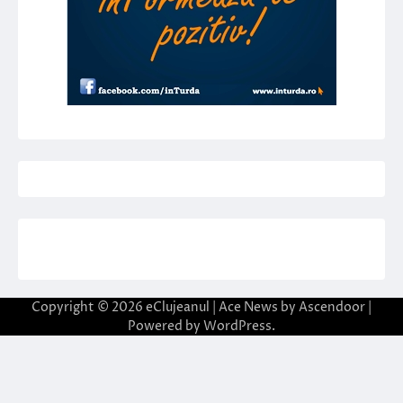
Copyright © 2026
eClujeanul
| Ace News by
Ascendoor
|
Powered by
WordPress
.