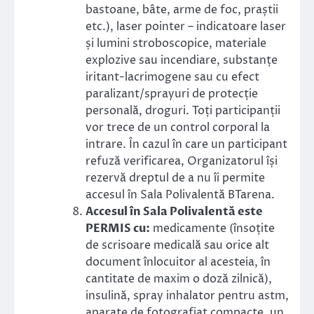
bastoane, bâte, arme de foc, praștii
etc.), laser pointer – indicatoare laser
și lumini stroboscopice, materiale
explozive sau incendiare, substanțe
iritant-lacrimogene sau cu efect
paralizant/sprayuri de protecție
personală, droguri. Toți participanții
vor trece de un control corporal la
intrare. În cazul în care un participant
refuză verificarea, Organizatorul își
rezervă dreptul de a nu îi permite
accesul în Sala Polivalentă BTarena.
Accesul în Sala Polivalentă este
PERMIS cu:
medicamente (însoțite
de scrisoare medicală sau orice alt
document înlocuitor al acesteia, în
cantitate de maxim o doză zilnică),
insulină, spray inhalator pentru astm,
aparate de fotografiat compacte, un