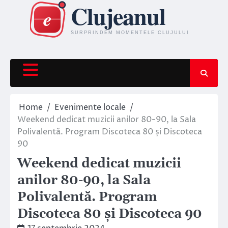
Skip
to
content
Home
Evenimente locale
Weekend dedicat muzicii anilor 80-90, la Sala
Polivalentă. Program Discoteca 80 și Discoteca
90
Weekend dedicat muzicii
anilor 80-90, la Sala
Polivalentă. Program
Discoteca 80 și Discoteca 90