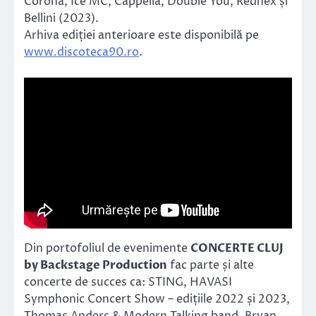
Corona, Ice MC, Cappella, Double You, Rednex și
Bellini (2023).
Arhiva ediției anterioare este disponibilă pe
www.discoteca90.ro
.
Din portofoliul de evenimente
CONCERTE CLUJ
by Backstage Production
fac parte și alte
concerte de succes ca: STING, HAVASI
Symphonic Concert Show – edițiile 2022 și 2023,
Thomas Anders & Modern Talking band, Bryan