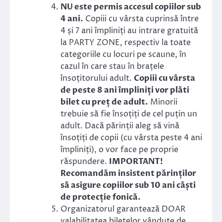
NU este permis accesul copiilor sub
4 ani.
Copiii cu vârsta cuprinsă între
4 și 7 ani împliniți au intrare gratuită
la PARTY ZONE, respectiv la toate
categoriile cu locuri pe scaune, în
cazul în care stau în brațele
însoțitorului adult.
Copiii cu vârsta
de peste 8 ani împliniți vor plăti
bilet cu preț de adult.
Minorii
trebuie să fie însoțiți de cel puțin un
adult. Dacă părinții aleg să vină
însoțiți de copii (cu vârsta peste 4 ani
împliniți), o vor face pe proprie
răspundere.
IMPORTANT!
Recomandăm insistent părinților
să asigure copiilor sub 10 ani căști
de protecție fonică.
Organizatorul garantează DOAR
valabilitatea biletelor vândute de