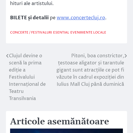
hituri ale artistului.
BILETE și detalii
pe
www.concertecluj.ro
.
CONCERTE / FESTIVALURI
ESENTIAL
EVENIMENTE LOCALE
Clujul devine o
Pitoni, boa constrictor,
Navigare
scenă la prima
țestoase aligator și tarantule
în
ediție a
gigant sunt atracțiile ce pot fi
Festivalului
văzute în cadrul expoziției din
articole
Internațional de
Iulius Mall Cluj până duminică
Teatru
Transilvania
Articole asemănătoare