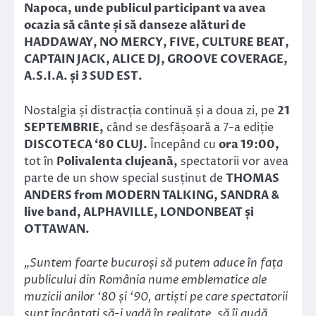
Napoca, unde publicul participant va avea
ocazia să cânte și să danseze alături de
HADDAWAY, NO MERCY, FIVE, CULTURE BEAT,
CAPTAIN JACK, ALICE DJ, GROOVE COVERAGE,
A.S.I.A. și 3 SUD EST.
Nostalgia și distracția continuă și a doua zi, pe
21
SEPTEMBRIE,
când se desfășoară a 7-a ediție
DISCOTECA ‘80 CLUJ.
Începând cu
ora 19:00,
tot în
Polivalenta clujeană,
spectatorii vor avea
parte de un show special susținut de
THOMAS
ANDERS from MODERN TALKING, SANDRA &
live band, ALPHAVILLE, LONDONBEAT și
OTTAWAN.
„Suntem foarte bucuroși să putem aduce în fața
publicului din România nume emblematice ale
muzicii anilor ‘80 și ‘90, artiști pe care spectatorii
sunt încântați să-i vadă în realitate, să îi audă