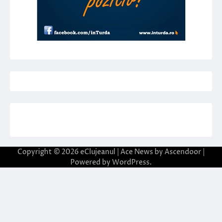
Copyright © 2026
eClujeanul
| Ace News by
Ascendoor
|
Powered by
WordPress
.