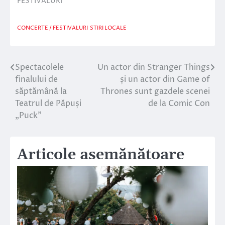
FESTIVALURI”
CONCERTE / FESTIVALURI
STIRI LOCALE
Spectacolele
Un actor din Stranger Things
Navigare
finalului de
și un actor din Game of
în
săptămână la
Thrones sunt gazdele scenei
Teatrul de Păpuși
de la Comic Con
articole
„Puck”
Articole asemănătoare