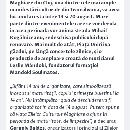
Maghiare din Cluj, una dintre cele mai ample
manifestări culturale din Transilvania, va avea
loc anul acesta între 14 și 20 august. Mare
parte dintre evenimentele care se vor derula
în acea perioadă vor anima strada Mihail
Kogălniceanu, redeschisă publicului după
renovare. Mai mult de atât, Piața Unirii va
găzdui, pe lângă concertele zilnice, și o
producție de amploare creată de muzicianul
Leslie Mándoki, fondatorul formației
Mandoki Soulmates.
„Bifăm 14 ani de organizare, care simbolizează
începutul maturității, copilul primește buletinul la
14 ani. Nu întâmplător gala de deschidere va fi
organizată tot în data de 14 august. Putem spune
că viața Zilelor Culturale Maghiare a ajuns în
perioada de maturitate, de limpezire”,
a declarat
Gergely Balázs
, organizatorul principal al Zilelor