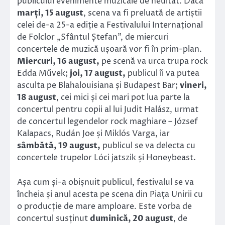
publicului evenimente muzicale de neuitat. Dacă
marți, 15 august
, scena va fi preluată de artiștii
celei de-a 25-a ediție a Festivalului Internațional
de Folclor „Sfântul Ștefan”, de miercuri
concertele de muzică ușoară vor fi în prim-plan.
Miercuri, 16 august,
pe scenă va urca trupa rock
Edda Művek;
joi, 17 august,
publicul îi va putea
asculta pe Blahalouisiana și Budapest Bar;
vineri,
18 august
, cei mici și cei mari pot lua parte la
concertul pentru copii al lui Judit Halász, urmat
de concertul legendelor rock maghiare – József
Kalapacs, Rudán Joe și Miklós Varga, iar
sâmbătă, 19 august,
publicul se va delecta cu
concertele trupelor Lóci jatszik și Honeybeast.
Așa cum și-a obișnuit publicul, festivalul se va
încheia și anul acesta pe scena din Piața Unirii cu
o producție de mare amploare. Este vorba de
concertul susținut
duminică, 20 august
, de