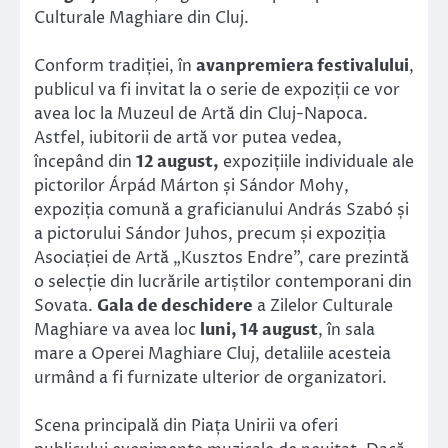
Culturale Maghiare din Cluj.
Conform tradiției, în
avanpremiera festivalului
,
publicul va fi invitat la o serie de expoziții ce vor
avea loc la Muzeul de Artă din Cluj-Napoca.
Astfel, iubitorii de artă vor putea vedea,
începând din
12 august,
expozițiile individuale ale
pictorilor Árpád Márton și Sándor Mohy,
expoziția comună a graficianului András Szabó și
a pictorului Sándor Juhos, precum și expoziția
Asociației de Artă „Kusztos Endre”, care prezintă
o selecție din lucrările artiștilor contemporani din
Sovata.
Gala de deschidere
a Zilelor Culturale
Maghiare va avea loc
luni, 14 august
, în sala
mare a Operei Maghiare Cluj, detaliile acesteia
urmând a fi furnizate ulterior de organizatori.
Scena principală din Piața Unirii va oferi