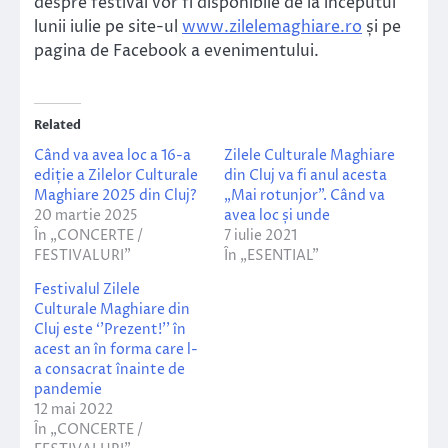
despre festival vor fi disponibile de la începutul
lunii iulie pe site-ul
www.zilelemaghiare.ro
și pe
pagina de Facebook a evenimentului.
Related
Când va avea loc a 16-a
Zilele Culturale Maghiare
ediție a Zilelor Culturale
din Cluj va fi anul acesta
Maghiare 2025 din Cluj?
„Mai rotunjor”. Când va
20 martie 2025
avea loc și unde
În „CONCERTE /
7 iulie 2021
FESTIVALURI”
În „ESENTIAL”
Festivalul Zilele
Culturale Maghiare din
Cluj este ‘’Prezent!’’ în
acest an în forma care l-
a consacrat înainte de
pandemie
12 mai 2022
În „CONCERTE /