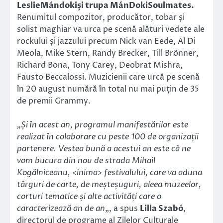
Leslie
Mándoki
și trupa
Mán
D
oki
Soulmates.
Renumitul compozitor, producător, tobar și
solist maghiar va urca pe scenă alături vedete ale
rockului și jazzului precum Nick van Eede, Al Di
Meola, Mike Stern, Randy Brecker, Till Brönner,
Richard Bona, Tony Carey, Deobrat Mishra,
Fausto Beccalossi. Muzicienii care urcă pe scenă
în 20 august numără în total nu mai puțin de 35
de premii Grammy.
„Și în acest an, programul manifestărilor este
realizat în colaborare cu peste 100 de organizații
partenere. Vestea bună a acestui an este că ne
vom bucura din nou de strada Mihail
Kogălniceanu,
<
inima> festivalului, care va aduna
târguri de carte, de meșteșuguri, aleea muzeelor,
corturi tematice și alte activități care o
caracterizează an de an
„, a spus
Lilla Szabó
,
directorul de programe al Zilelor Culturale