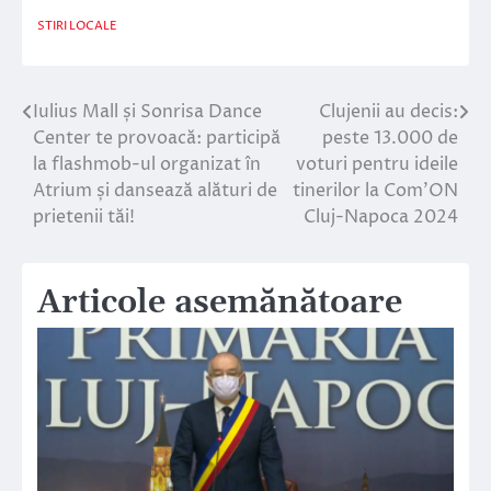
STIRI LOCALE
Iulius Mall și Sonrisa Dance
Clujenii au decis:
Navigare
Center te provoacă: participă
peste 13.000 de
în
la flashmob-ul organizat în
voturi pentru ideile
Atrium și dansează alături de
tinerilor la Com’ON
articole
prietenii tăi!
Cluj-Napoca 2024
Articole asemănătoare