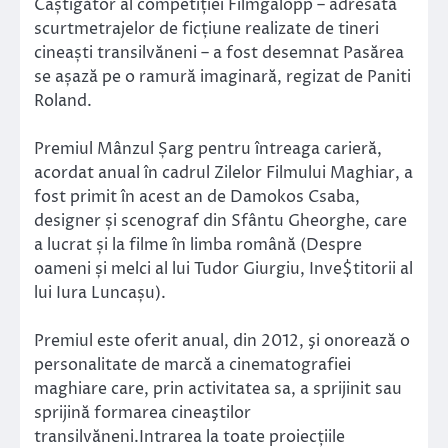
Câștigător al competiției Filmgalopp – adresată
scurtmetrajelor de ficțiune realizate de tineri
cineaști transilvăneni – a fost desemnat Pasărea
se așază pe o ramură imaginară, regizat de Paniti
Roland.
Premiul Mânzul Șarg pentru întreaga carieră,
acordat anual în cadrul Zilelor Filmului Maghiar, a
fost primit în acest an de Damokos Csaba,
designer și scenograf din Sfântu Gheorghe, care
a lucrat și la filme în limba română (Despre
oameni și melci al lui Tudor Giurgiu, Inve$titorii al
lui Iura Luncașu).
Premiul este oferit anual, din 2012, şi onorează o
personalitate de marcă a cinematografiei
maghiare care, prin activitatea sa, a sprijinit sau
sprijină formarea cineaştilor
transilvăneni.Intrarea la toate proiecțiile