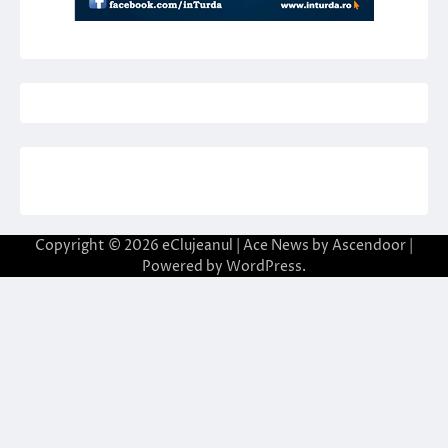
Copyright © 2026
eClujeanul
| Ace News by
Ascendoor
|
Powered by
WordPress
.