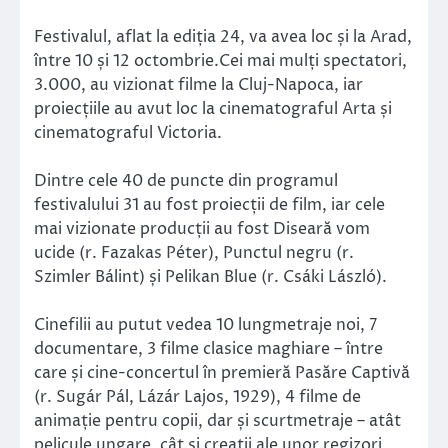
Festivalul, aflat la ediția 24, va avea loc și la Arad,
între 10 și 12 octombrie.Cei mai mulți spectatori,
3.000, au vizionat filme la Cluj-Napoca, iar
proiecțiile au avut loc la cinematograful Arta și
cinematograful Victoria.
Dintre cele 40 de puncte din programul
festivalului 31 au fost proiecții de film, iar cele
mai vizionate producții au fost Diseară vom
ucide (r. Fazakas Péter), Punctul negru (r.
Szimler Bálint) și Pelikan Blue (r. Csáki László).
Cinefilii au putut vedea 10 lungmetraje noi, 7
documentare, 3 filme clasice maghiare – între
care și cine-concertul în premieră Pasăre Captivă
(r. Sugár Pál, Lázár Lajos, 1929), 4 filme de
animație pentru copii, dar și scurtmetraje – atât
pelicule ungare, cât și creații ale unor regizori