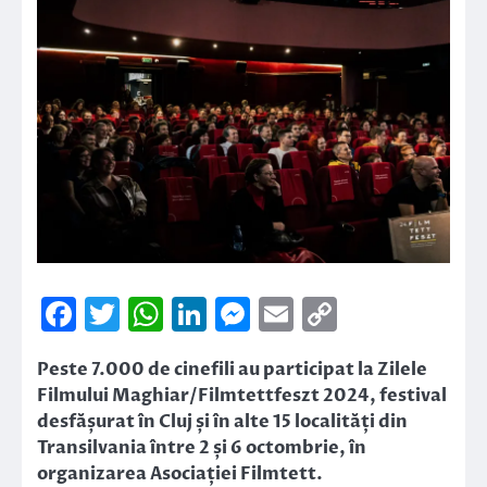
Facebook
Twitter
WhatsApp
LinkedIn
Messenger
Email
Copy
Link
Peste 7.000 de cinefili au participat la Zilele
Filmului Maghiar/Filmtettfeszt 2024, festival
desfășurat în Cluj și în alte 15 localități din
Transilvania între 2 și 6 octombrie, în
organizarea Asociației Filmtett.