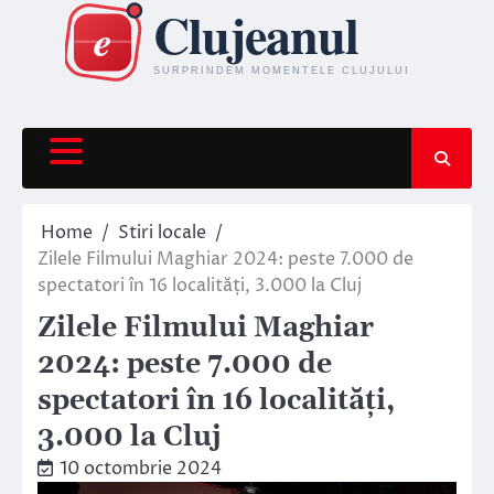
Skip
to
content
Home
Stiri locale
Zilele Filmului Maghiar 2024: peste 7.000 de
spectatori în 16 localități, 3.000 la Cluj
Zilele Filmului Maghiar
2024: peste 7.000 de
spectatori în 16 localități,
3.000 la Cluj
10 octombrie 2024