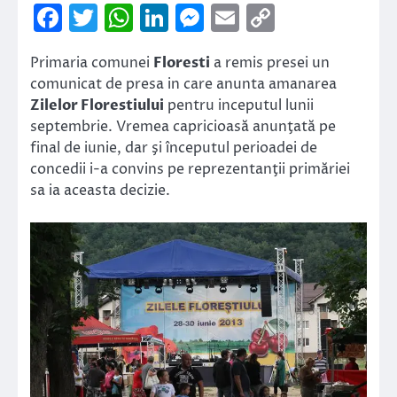
Facebook
Twitter
WhatsApp
LinkedIn
Messenger
Email
Copy
Link
Primaria comunei
Floresti
a remis presei un
comunicat de presa in care anunta amanarea
Zilelor Florestiului
pentru inceputul lunii
septembrie. Vremea capricioasă anunţată pe
final de iunie, dar şi începutul perioadei de
concedii i-a convins pe reprezentanţii primăriei
sa ia aceasta decizie.