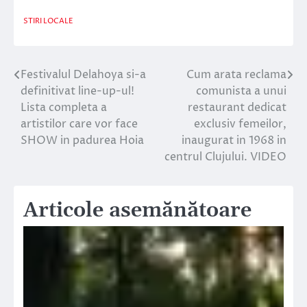
STIRI LOCALE
Festivalul Delahoya si-a
Cum arata reclama
Navigare
definitivat line-up-ul!
comunista a unui
în
Lista completa a
restaurant dedicat
artistilor care vor face
exclusiv femeilor,
articole
SHOW in padurea Hoia
inaugurat in 1968 in
centrul Clujului. VIDEO
Articole asemănătoare