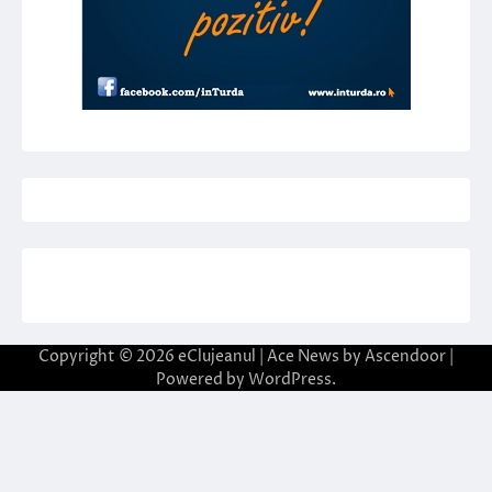
Copyright © 2026
eClujeanul
| Ace News by
Ascendoor
|
Powered by
WordPress
.