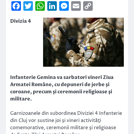
Facebook
Twitter
WhatsApp
LinkedIn
Messenger
Email
Copy
Link
Divizia 4
Infanterie Gemina va sarbatori vineri Ziua
Armatei Române, cu depuneri de jerbe şi
coroane, precum şi ceremonii religioase şi
militare.
Garnizoanele din subordinea Diviziei 4 Infanterie
din Cluj vor sustine joi şi vineri activităţi
comemorative, ceremonii militare şi religioase