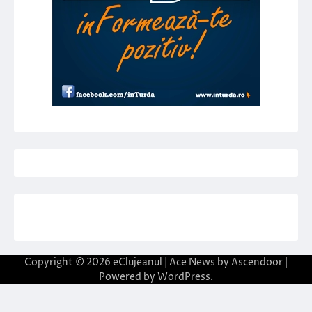
Copyright © 2026
eClujeanul
| Ace News by
Ascendoor
|
Powered by
WordPress
.