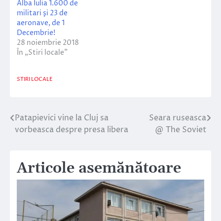
Alba Iulia 1.600 de
militari şi 23 de
aeronave, de 1
Decembrie!
28 noiembrie 2018
În „Stiri locale”
STIRI LOCALE
Patapievici vine la Cluj sa
Seara ruseasca
Navigare
vorbeasca despre presa libera
@ The Soviet
în
articole
Articole asemănătoare