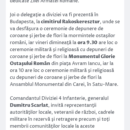
dedicate Zilei Armatei Române.
Joi o delegaţie a diviziei va fi prezentă în
Budapesta, la
cimitirul Rakoskeresztur
, unde se
va desfăşura o ceremonie de depunere de
coroane şi jerbe de flori la mormintele ostaşilor
români, iar vineri dimineaţă la
ora 9.30
are loc o
ceremonie militară şi religioasă cu depuneri de
coroane şi jerbe de flori la
Monumentul Glorie
Ostaşului Român
din piaţa Avram Iancu, iar la
ora 10 are loc o ceremonie militară şi religioasă
cu depuneri de coroane şi jerbe de flori la
Ansamblul Monumental din Carei, în Satu-Mare.
Comandantul Diviziei 4 Infanterie, generalul
Dumitru Scarlat
, invită reprezentanţii
autorităţilor locale, veteranii de război, cadrele
militare în rezervă şi retragere precum şi toţi
membrii comunităţilor locale la aceste