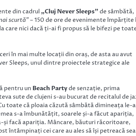
ente din cadrul
„Cluj Never Sleeps”
de sâmbătă,
mai scurtă”
– 150 de ore de evenimente împărțite 
 care nici dacă ți-ai fi propus să le bifezi pe toat
eri în mai multe locații din oraș, de asta au avut
ever Sleeps, unul dintre proiectele strategice ale
tă pentru un
Beach Party
de senzație, prima
eva sute de clujeni s-au bucurat de recitalul de ja
 Cu toate că ploaia căzută sâmbătă dimineața le-a
mea s-a îmbunătățit, soarele și-a făcut apariția,
să-și facă apariția. Mâncare, băuturi răcoritoare,
ost întâmpinați cei care au ales să își petreacă se