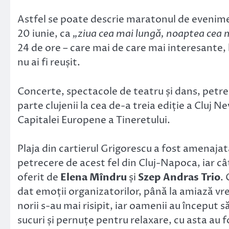
Link
Astfel se poate descrie maratonul de evenim
20 iunie, ca
„ziua cea mai lungă, noaptea cea 
24 de ore – care mai de care mai interesante, la
nu ai fi reușit.
Concerte, spectacole de teatru și dans, petrec
parte clujenii la cea de-a treia ediție a Cluj N
Capitalei Europene a Tineretului.
Plaja din cartierul Grigorescu a fost amenaja
petrecere de acest fel din Cluj-Napoca, iar cât
oferit de
Elena Mîndru
și
Szep Andras Trio
.
dat emoții organizatorilor, până la amiază vre
norii s-au mai risipit, iar oamenii au început 
sucuri și pernuțe pentru relaxare, cu asta au f