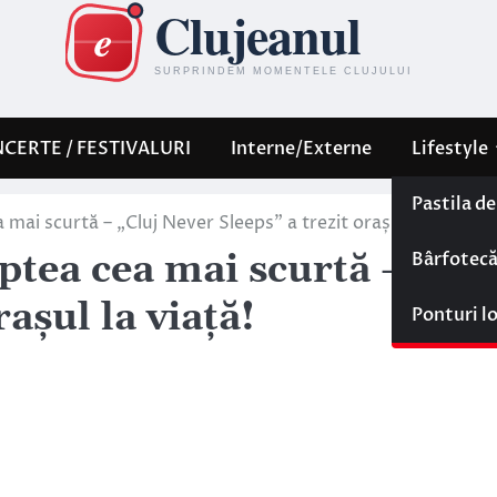
CERTE / FESTIVALURI
Interne/Externe
Lifestyle
Pastila d
mai scurtă – „Cluj Never Sleeps” a trezit orașul la viață!
Bârfotec
ptea cea mai scurtă – „Clu
așul la viață!
Ponturi l