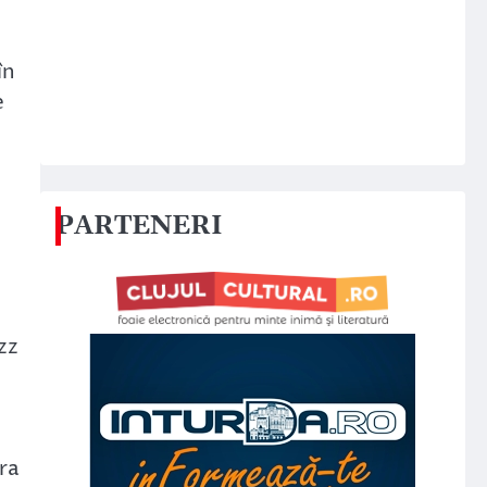
în
e
PARTENERI
zz
ara