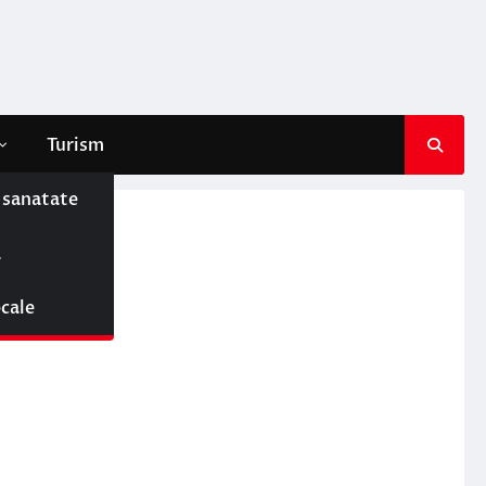
Turism
e sanatate
ă
j
ocale