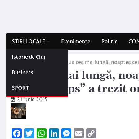
Skip
to
content
STIRI LOCALE
Evenimente
Politic
CON
Istorie de Cluj
Home
Stiri locale
Ziua cea mai lungă, noaptea cea 
Business
Ziua cea mai lungă, noa
Never Sleeps” a trezit or
SPORT
21 iunie 2015
Facebook
Twitter
WhatsApp
LinkedIn
Messenger
Email
Copy