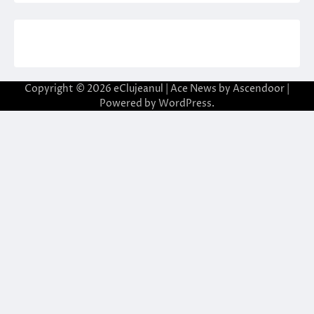
Copyright © 2026
eClujeanul
| Ace News by
Ascendoor
|
Powered by
WordPress
.