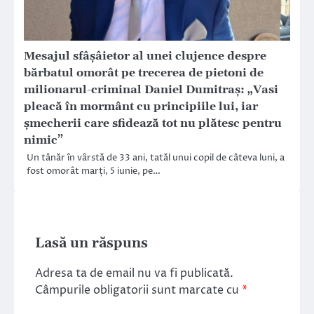
Mesajul sfâşâietor al unei clujence despre
bărbatul omorât pe trecerea de pietoni de
milionarul-criminal Daniel Dumitraş: „Vasi
pleacă în mormânt cu principiile lui, iar
șmecherii care sfidează tot nu plătesc pentru
nimic”
Un tânăr în vârstă de 33 ani, tatăl unui copil de câteva luni, a
fost omorât marți, 5 iunie, pe…
Lasă un răspuns
Adresa ta de email nu va fi publicată.
Câmpurile obligatorii sunt marcate cu
*