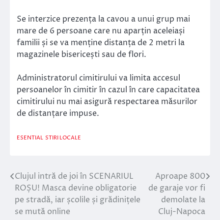
Se interzice prezența la cavou a unui grup mai
mare de 6 persoane care nu aparțin aceleiași
familii și se va menține distanța de 2 metri la
magazinele bisericești sau de flori.
Administratorul cimitirului va limita accesul
persoanelor în cimitir în cazul în care capacitatea
cimitirului nu mai asigură respectarea măsurilor
de distanțare impuse.
ESENTIAL
STIRI LOCALE
Clujul intră de joi în SCENARIUL
Aproape 800
Navigare
ROȘU! Masca devine obligatorie
de garaje vor fi
în
pe stradă, iar școlile și grădinițele
demolate la
se mută online
Cluj-Napoca
articole