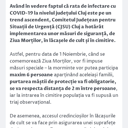
Link
Având în vedere faptul că rata de infectare cu
COVID-19 la nivelul județului Cluj este pe un
trend ascendent, Comitetul Județean pentru
Situații de Urgență (CJSU) Cluj a hotărât
implementarea unor măsuri de siguranță, de
Ziua Morților, în lăcașele de cult și în cimitire.
Astfel, pentru data de 1 Noiembrie, când se
comemorează Ziua Morților, vor fi impuse
măsuri speciale – la morminte vor putea participa
maxim 6 persoane
aparținând aceleiași familii,
purtarea măștii de protecție va fi obligatorie,
se va respecta distanța de 2 m între persoane
,
iar la intrarea în cimitire populația va fi supusă un
triaj observațional.
De asemenea, accesul credincioșilor în lăcașurile
de cult se va face prin asigurarea unei suprafețe