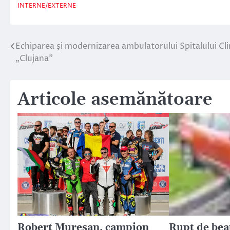
INTERNE/EXTERNE
Echiparea şi modernizarea ambulatorului Spitalului Cli
Navigare
„Clujana”
în
articole
Articole asemănătoare
Robert Mureșan, campion
Rupt de beat