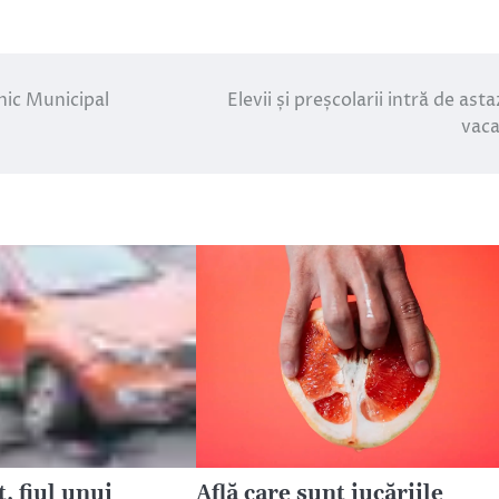
nic Municipal
Elevii și preșcolarii intră de astaz
vac
, fiul unui
Află care sunt jucăriile