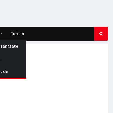
Turism
e sanatate
ă
ocale