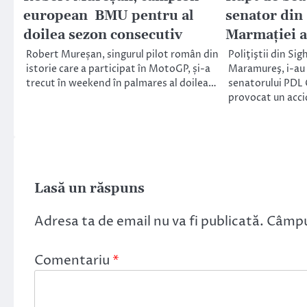
european BMU pentru al
senator din
doilea sezon consecutiv
Marmaţiei a
Robert Mureșan, singurul pilot român din
Poliţiştii din Si
istorie care a participat în MotoGP, și-a
Maramureş, i-au 
trecut în weekend în palmares al doilea…
senatorului PDL 
provocat un acci
Lasă un răspuns
Adresa ta de email nu va fi publicată.
Câmpur
Comentariu
*