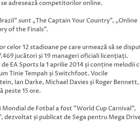
, se adresează competitorilor online.
Brazil” sunt „The Captain Your Country”, „Online
ry of the Finals”.
ror celor 12 stadioane pe care urmează să se dispu
469 jucători și 19 manageri oficiali licențiați.
de EA Sports la 1 aprilie 2014 și conține melodii 
ecum Tinie Tempah și Switchfoot. Vocile
ein, Ian Darke, Michael Davies și Roger Bennett,
ă peste 15 ore.
i Mondial de Fotbal a fost ”World Cup Carnival”,
”, dezvoltat și publicat de Sega pentru Mega Driv