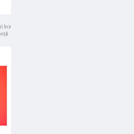
i în
anță