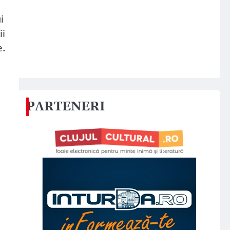
i
ii
e.
PARTENERI