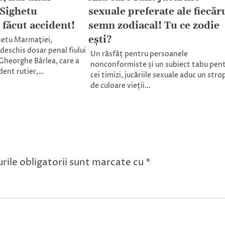
 Sighetu
sexuale preferate ale fiecăr
 făcut accident!
semn zodiacal! Tu ce zodie
ești?
ghetu Marmaţiei,
deschis dosar penal fiului
Un răsfăț pentru persoanele
Gheorghe Bârlea, care a
nonconformiste și un subiect tabu pen
dent rutier,…
cei timizi, jucăriile sexuale aduc un stro
de culoare vieții…
ile obligatorii sunt marcate cu
*