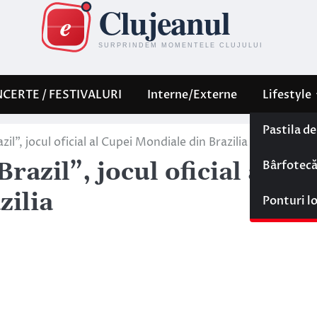
CERTE / FESTIVALURI
Interne/Externe
Lifestyle
Pastila d
l”, jocul oficial al Cupei Mondiale din Brazilia
Bârfotec
azil”, jocul oficial al
zilia
Ponturi l