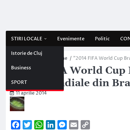
Skip
to
content
STIRI LOCALE
Evenimente
Politic
CON
Istorie de Cluj
Home
Interne/Externe
”2014 FIFA World Cup Brazi
Business
”2014 FIFA World Cup Br
Cupei Mondiale din Bra
SPORT
11 aprilie 2014
Facebook
Twitter
WhatsApp
LinkedIn
Messenger
Email
Copy