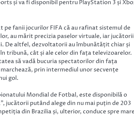
orts și va fi disponibil pentru PlayStation 3 și Xbo
at pe fanii jocurilor FIFA că au rafinat sistemul de
or, au mărit precizia paselor virtuale, iar jucătorii
i. De altfel, dezvoltatorii au îmbunătățit chiar și
în tribună, cât și ale celor din fața televizoarelor.
itatea să vadă bucuria spectatorilor din fața
tă marchează, prin intermediul unor secvențe
ui gol.
ionatului Mondial de Fotbal, este disponibilă o
 jucătorii putând alege din nu mai puțin de 203
mpetiția din Brazilia și, ulterior, conduce spre mar