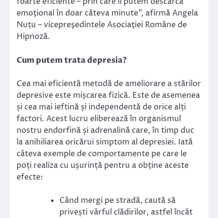
foarte eficiente – prin care îl putem descărca
emoţional în doar câteva minute”, afirmă Angela
Nuțu – vicepreşedintele Asociaţiei Române de
Hipnoză.
Cum putem trata depresia?
Cea mai eficientă metodă de ameliorare a stărilor
depresive este mișcarea fizică. Este de asemenea
și cea mai ieftină și independentă de orice alți
factori. Acest lucru eliberează în organismul
nostru endorfină și adrenalină care, în timp duc
la anihiliarea oricărui simptom al depresiei. Iată
câteva exemple de comportamente pe care le
poți realiza cu ușurință pentru a obține aceste
efecte:
Când mergi pe stradă, caută să
privești vârful clădirilor, astfel încât