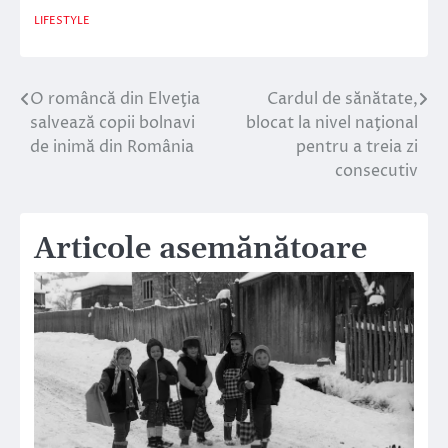
LIFESTYLE
O româncă din Elveţia
Cardul de sănătate,
Navigare
salvează copii bolnavi
blocat la nivel naţional
în
de inimă din România
pentru a treia zi
consecutiv
articole
Articole asemănătoare