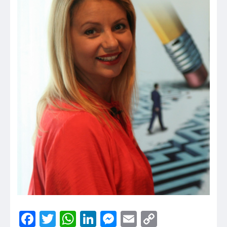
Facebook
Twitter
WhatsApp
LinkedIn
Messenger
Email
Copy