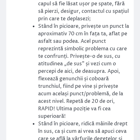
capul să fie lăsat ușor pe spate, fără
să pierzi, desigur, contactul cu spațiul
prin care te deplasezi;
Stând în picioare, privește un punct la
aproximativ 70 cm în fața ta, aflat pe
asfalt sau podea. Acel punct
reprezintă simbolic problema cu care
te confrunți. Privește-o de sus, cu
atitudinea „de sus” și vezi cum o
percepi de aici, de deasupra. Apoi,
flexează genunchii și coboară
trunchiul, fiind pe vine și privește
acum același punct/problemă, de la
acest nivel. Repetă de 20 de ori,
RAPID! Ultima poziție va fi cea
superioară!
Stând în picioare, ridică mâinile drept
în sus, ca și cum ai vrea să apuci ceva
care se află la vârfurile degetelor și