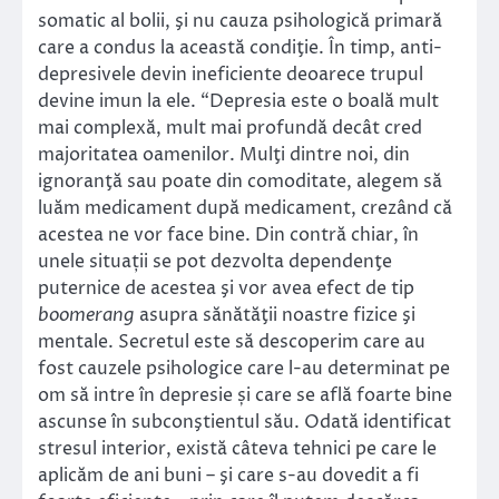
somatic al bolii, şi nu cauza psihologică primară
care a condus la această condiţie. În timp, anti-
depresivele devin ineficiente deoarece trupul
devine imun la ele. “Depresia este o boală mult
mai complexă, mult mai profundă decât cred
majoritatea oamenilor. Mulţi dintre noi, din
ignoranţă sau poate din comoditate, alegem să
luăm medicament după medicament, crezând că
acestea ne vor face bine. Din contră chiar, în
unele situații se pot dezvolta dependenţe
puternice de acestea şi vor avea efect de tip
boomerang
asupra sănătăţii noastre fizice şi
mentale. Secretul este să descoperim care au
fost cauzele psihologice care l-au determinat pe
om să intre în depresie și care se află foarte bine
ascunse în subconştientul său. Odată identificat
stresul interior, există câteva tehnici pe care le
aplicăm de ani buni – şi care s-au dovedit a fi