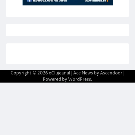
Copyright © 2026
eClujeanul
| Ace News by
Ascendoor
|
Powered by
WordPress
.