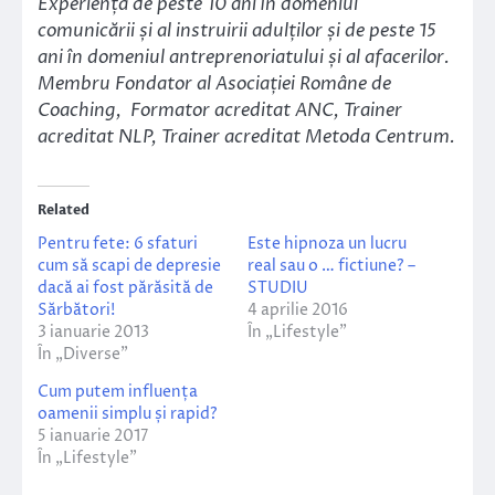
Experiență de peste 10 ani în domeniul
comunicării și al instruirii adulților și de peste 15
ani în domeniul antreprenoriatului și al afacerilor.
Membru Fondator al Asociației Române de
Coaching, Formator acreditat ANC, Trainer
acreditat NLP, Trainer acreditat Metoda Centrum
.
Related
Pentru fete: 6 sfaturi
Este hipnoza un lucru
cum să scapi de depresie
real sau o … fictiune? –
dacă ai fost părăsită de
STUDIU
Sărbători!
4 aprilie 2016
3 ianuarie 2013
În „Lifestyle”
În „Diverse”
Cum putem influența
oamenii simplu și rapid?
5 ianuarie 2017
În „Lifestyle”