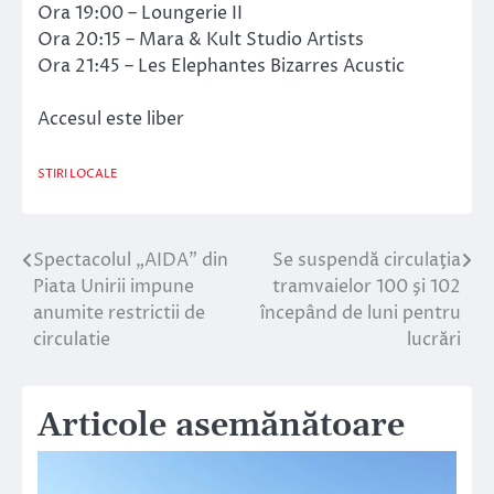
Ora 19:00 – Loungerie II
Ora 20:15 – Mara & Kult Studio Artists
Ora 21:45 – Les Elephantes Bizarres Acustic
Accesul este liber
STIRI LOCALE
Spectacolul „AIDA” din
Se suspendă circulaţia
Navigare
Piata Unirii impune
tramvaielor 100 şi 102
în
anumite restrictii de
începând de luni pentru
circulatie
lucrări
articole
Articole asemănătoare