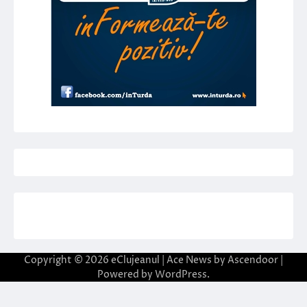
Copyright © 2026
eClujeanul
| Ace News by
Ascendoor
|
Powered by
WordPress
.