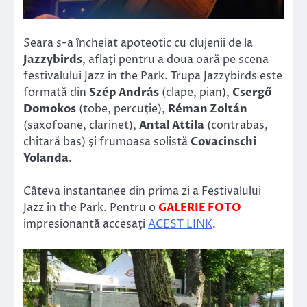
Seara s-a încheiat apoteotic cu clujenii de la
Jazzybirds
, aflaţi pentru a doua oară pe scena
festivalului Jazz in the Park. Trupa Jazzybirds este
formată din
Szép András
(clape, pian),
Csergő
Domokos
(tobe, percuţie),
Réman Zoltán
(saxofoane, clarinet),
Antal Attila
(contrabas,
chitară bas) şi frumoasa solistă
Covacinschi
Yolanda
.
Câteva instantanee din prima zi a Festivalului
Jazz in the Park. Pentru o
GALERIE FOTO
impresionantă accesaţi
ACEST LINK
.