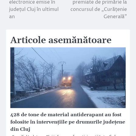
electronice emise în
premiate de primărie la
județul Cluj în ultimul
concursul de „Curățenie
articole
an
Generală”
Articole asemănătoare
428 de tone de material antiderapant au fost
folosite în intervențiile pe drumurile județene
din Cluj