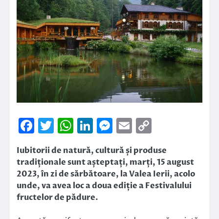
Facebook
Twitter
WhatsApp
LinkedIn
Messenger
Email
Copy
Link
Iubitorii de natură, cultură și produse
tradiționale sunt așteptați, marți, 15 august
2023, în zi de sărbătoare, la Valea Ierii, acolo
unde, va avea loc a doua ediție a Festivalului
fructelor de pădure.