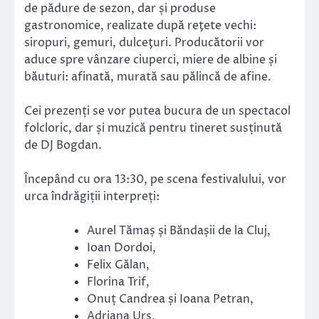
de pădure de sezon, dar și produse
gastronomice, realizate după reţete vechi:
siropuri, gemuri, dulceţuri. Producătorii vor
aduce spre vânzare ciuperci, miere de albine și
băuturi: afinată, murată sau pălincă de afine.
Cei prezenți se vor putea bucura de un spectacol
folcloric, dar și muzică pentru tineret susținută
de DJ Bogdan.
Începând cu ora 13:30, pe scena festivalului, vor
urca îndrăgiții interpreți:
Aurel Tămaș și Băndașii de la Cluj,
Ioan Dordoi,
Felix Gălan,
Florina Trif,
Onuț Candrea și Ioana Petran,
Adriana Urs,