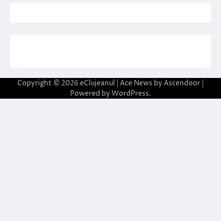
Copyright © 2026
eClujeanul
| Ace News by
Ascendoor
|
Powered by
WordPress
.