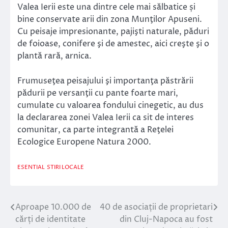
Valea Ierii este una dintre cele mai sălbatice și
bine conservate arii din zona Munţilor Apuseni.
Cu peisaje impresionante, pajişti naturale, păduri
de foioase, conifere şi de amestec, aici creşte şi o
plantă rară, arnica.
Frumuseţea peisajului şi importanţa păstrării
pădurii pe versanţii cu pante foarte mari,
cumulate cu valoarea fondului cinegetic, au dus
la declararea zonei Valea Ierii ca sit de interes
comunitar, ca parte integrantă a Reţelei
Ecologice Europene Natura 2000.
ESENTIAL
STIRI LOCALE
Aproape 10.000 de
40 de asociații de proprietari
Navigare
cărți de identitate
din Cluj-Napoca au fost
în