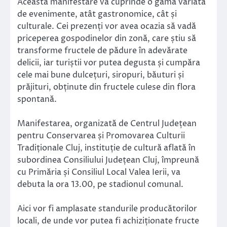
Această manifestare va cuprinde o gamă variată
de evenimente, atât gastronomice, cât și
culturale. Cei prezenți vor avea
ocazia să vadă
priceperea gospodinelor din zonă, care știu să
transforme fructele de pădure în adevărate
delicii, iar turiștii vor putea degusta și cumpăra
cele mai bune dulcețuri, siropuri, băuturi și
prăjituri, obținute din fructele culese din flora
spontană.
Manifestarea, organizată de Centrul Județean
pentru Conservarea și Promovarea Culturii
Tradiționale Cluj, instituție de cultură aflată în
subordinea Consiliului Județean Cluj, împreună
cu Primăria și Consiliul Local Valea Ierii, va
debuta la ora 13.00, pe stadionul comunal.
Aici vor fi amplasate standurile producătorilor
locali, de unde vor putea fi achiziționate fructe